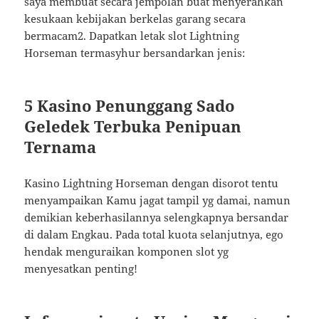
saya membuat secara jempolan buat menyerahkan
kesukaan kebijakan berkelas garang secara
bermacam2. Dapatkan letak slot Lightning
Horseman termasyhur bersandarkan jenis:
5 Kasino Penunggang Sado
Geledek Terbuka Penipuan
Ternama
Kasino Lightning Horseman dengan disorot tentu
menyampaikan Kamu jagat tampil yg damai, namun
demikian keberhasilannya selengkapnya bersandar
di dalam Engkau. Pada total kuota selanjutnya, ego
hendak menguraikan komponen slot yg
menyesatkan penting!