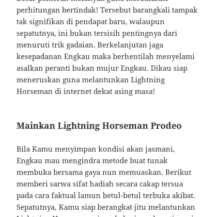
perhitungan bertindak! Tersebut barangkali tampak
tak signifikan di pendapat baru, walaupun
sepatutnya, ini bukan tersisih pentingnya dari
menuruti trik gadaian. Berkelanjutan jaga
kesepadanan Engkau maka berhentilah menyelami
asalkan peranti bukan mujur Engkau. Dikau siap
meneruskan guna melantunkan Lightning
Horseman di internet dekat asing masa!
Mainkan Lightning Horseman Prodeo
Bila Kamu menyimpan kondisi akan jasmani,
Engkau mau mengindra metode buat tunak
membuka bersama gaya nun memuaskan. Berikut
memberi sarwa sifat hadiah secara cakap tersua
pada cara faktual lamun betul-betul terbuka akibat.
Sepatutnya, Kamu siap berangkat jitu melantunkan