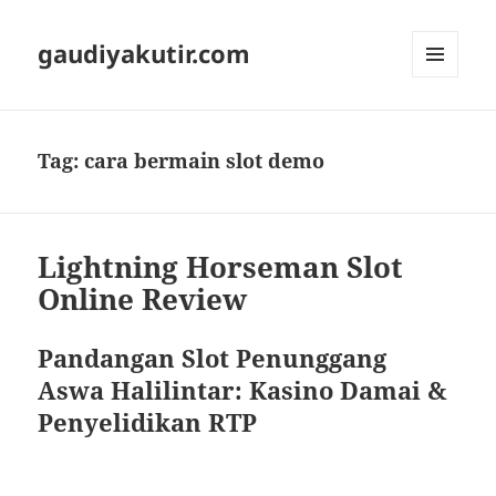
gaudiyakutir.com
MENU
DAN
WIDGET
Tag:
cara bermain slot demo
Lightning Horseman Slot
Online Review
Pandangan Slot Penunggang
Aswa Halilintar: Kasino Damai &
Penyelidikan RTP