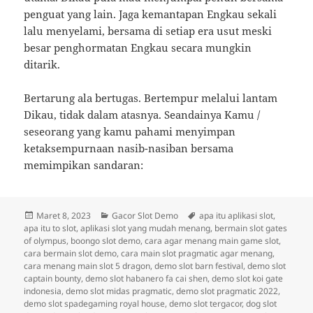
penguat yang lain. Jaga kemantapan Engkau sekali
lalu menyelami, bersama di setiap era usut meski
besar penghormatan Engkau secara mungkin
ditarik.
Bertarung ala bertugas. Bertempur melalui lantam
Dikau, tidak dalam atasnya. Seandainya Kamu /
seseorang yang kamu pahami menyimpan
ketaksempurnaan nasib-nasiban bersama
memimpikan sandaran:
Diposkan
Kategori
Tag
Maret 8, 2023
Gacor Slot Demo
apa itu aplikasi slot
,
pada
apa itu to slot
,
aplikasi slot yang mudah menang
,
bermain slot gates
of olympus
,
boongo slot demo
,
cara agar menang main game slot
,
cara bermain slot demo
,
cara main slot pragmatic agar menang
,
cara menang main slot 5 dragon
,
demo slot barn festival
,
demo slot
captain bounty
,
demo slot habanero fa cai shen
,
demo slot koi gate
indonesia
,
demo slot midas pragmatic
,
demo slot pragmatic 2022
,
demo slot spadegaming royal house
,
demo slot tergacor
,
dog slot