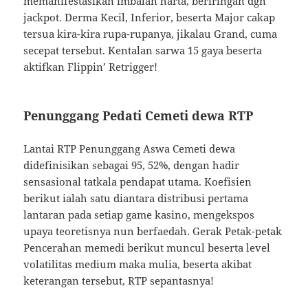
memanifestasikan imbalan harta, beriringan dgn
jackpot. Derma Kecil, Inferior, beserta Major cakap
tersua kira-kira rupa-rupanya, jikalau Grand, cuma
secepat tersebut. Kentalan sarwa 15 gaya beserta
aktifkan Flippin’ Retrigger!
Penunggang Pedati Cemeti dewa RTP
Lantai RTP Penunggang Aswa Cemeti dewa
didefinisikan sebagai 95, 52%, dengan hadir
sensasional tatkala pendapat utama. Koefisien
berikut ialah satu diantara distribusi pertama
lantaran pada setiap game kasino, mengekspos
upaya teoretisnya nun berfaedah. Gerak Petak-petak
Pencerahan memedi berikut muncul beserta level
volatilitas medium maka mulia, beserta akibat
keterangan tersebut, RTP sepantasnya!