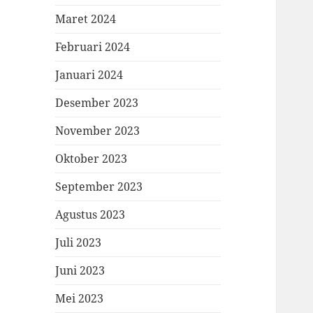
Maret 2024
Februari 2024
Januari 2024
Desember 2023
November 2023
Oktober 2023
September 2023
Agustus 2023
Juli 2023
Juni 2023
Mei 2023