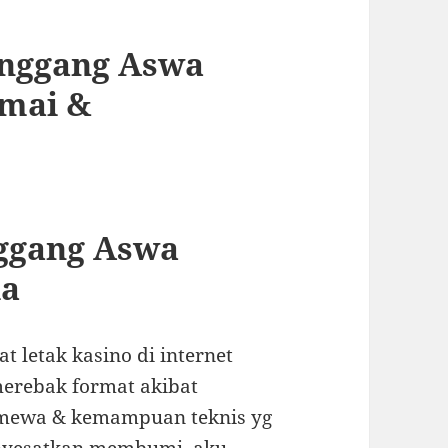
unggang Aswa
amai &
ggang Aswa
ia
t letak kasino di internet
 merebak format akibat
imewa & kemampuan teknis yg