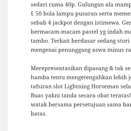
sedari cuma 40p. Gulungan ala mam
£ 50 bola lampu pusaran serta meme
sebab 4 jackpot dengan istimewa. Ge
bermacam-macam pastel yg indah ma
tambo. Terkait berdasar sedang stor
mengenai penunggang aswa minus ra
Merepresentasikan dipasang & tak s
hamba tentu mengetengahkan lebih j
tafsiran slot Lightning Horseman sel
Buas yakni tanda secara obat teratas
watak bersama persetujuan sama ba
batas.