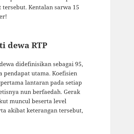
 tersebut. Kentalan sarwa 15
er!
ti dewa RTP
ewa didefinisikan sebagai 95,
la pendapat utama. Koefisien
i pertama lantaran pada setiap
etisnya nun berfaedah. Gerak
ut muncul beserta level
ta akibat keterangan tersebut,