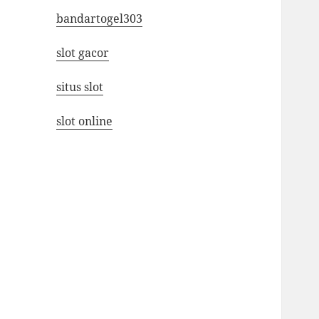
bandartogel303
slot gacor
situs slot
slot online