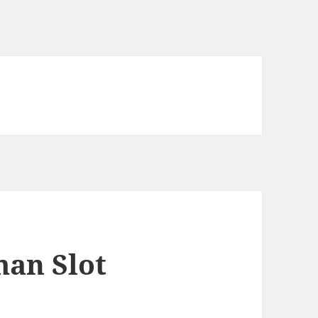
man Slot