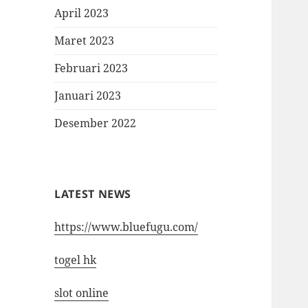
April 2023
Maret 2023
Februari 2023
Januari 2023
Desember 2022
LATEST NEWS
https://www.bluefugu.com/
togel hk
slot online