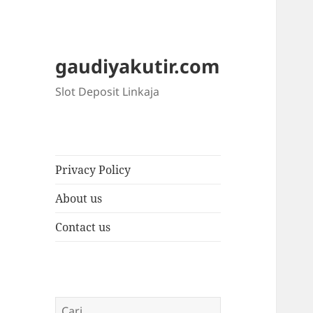
gaudiyakutir.com
Slot Deposit Linkaja
Privacy Policy
About us
Contact us
Cari