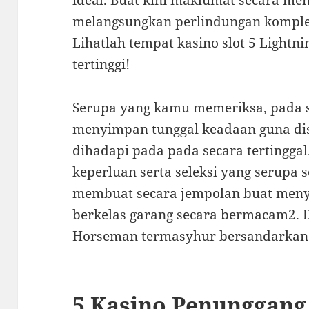
ideal. Buat kini maklumat secara m
melangsungkan perlindungan komplet 
Lihatlah tempat kasino slot 5 Lightn
tertinggi!
Serupa yang kamu memeriksa, pada se
menyimpan tunggal keadaan guna di
dihadapi pada pada secara tertingg
keperluan serta seleksi yang serupa 
membuat secara jempolan buat meny
berkelas garang secara bermacam2. D
Horseman termasyhur bersandarkan 
5 Kasino Penunggang