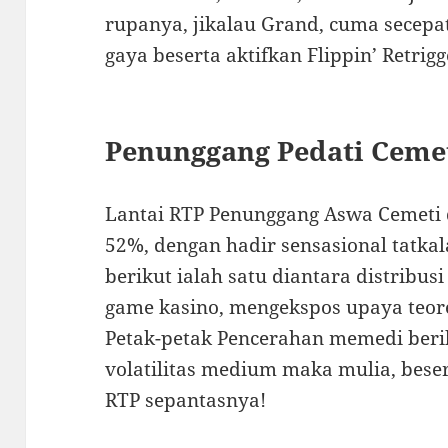
rupanya, jikalau Grand, cuma secepat
gaya beserta aktifkan Flippin’ Retrigg
Penunggang Pedati Ceme
Lantai RTP Penunggang Aswa Cemeti d
52%, dengan hadir sensasional tatka
berikut ialah satu diantara distribus
game kasino, mengekspos upaya teor
Petak-petak Pencerahan memedi berik
volatilitas medium maka mulia, beser
RTP sepantasnya!