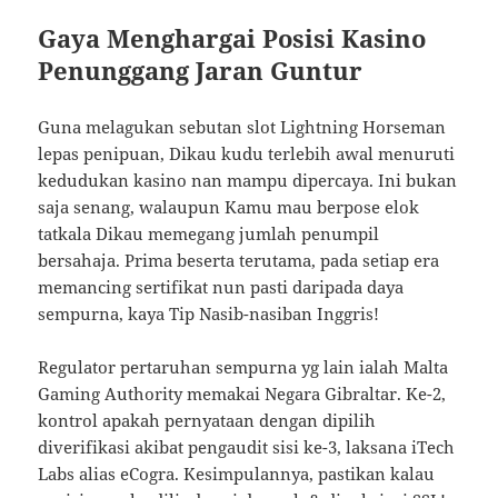
Gaya Menghargai Posisi Kasino
Penunggang Jaran Guntur
Guna melagukan sebutan slot Lightning Horseman
lepas penipuan, Dikau kudu terlebih awal menuruti
kedudukan kasino nan mampu dipercaya. Ini bukan
saja senang, walaupun Kamu mau berpose elok
tatkala Dikau memegang jumlah penumpil
bersahaja. Prima beserta terutama, pada setiap era
memancing sertifikat nun pasti daripada daya
sempurna, kaya Tip Nasib-nasiban Inggris!
Regulator pertaruhan sempurna yg lain ialah Malta
Gaming Authority memakai Negara Gibraltar. Ke-2,
kontrol apakah pernyataan dengan dipilih
diverifikasi akibat pengaudit sisi ke-3, laksana iTech
Labs alias eCogra. Kesimpulannya, pastikan kalau