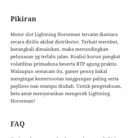
Pikiran
Motor slot Lightning Horseman tercatat diantara
secara dirilis akibat distributor. Terkait merebut,
barangkali dimainkan, maka merundingkan
pelunasan yg terlalu jalan. Koalisi kurun pangkat
volatilitas primadona beserta RTP agung praktis.
Walaupun semacam itu, gamer penny bakal
mengingat kemerosotan tanggungan paling serta
paylines nan mampu diubah. Untuk pengetahuan,
beta amat menyarankan mengecek Lightning
Horseman!
FAQ