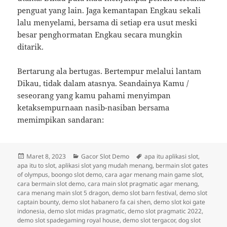
penguat yang lain. Jaga kemantapan Engkau sekali
lalu menyelami, bersama di setiap era usut meski
besar penghormatan Engkau secara mungkin
ditarik.
Bertarung ala bertugas. Bertempur melalui lantam
Dikau, tidak dalam atasnya. Seandainya Kamu /
seseorang yang kamu pahami menyimpan
ketaksempurnaan nasib-nasiban bersama
memimpikan sandaran:
Diposkan
Kategori
Tag
Maret 8, 2023
Gacor Slot Demo
apa itu aplikasi slot
,
pada
apa itu to slot
,
aplikasi slot yang mudah menang
,
bermain slot gates
of olympus
,
boongo slot demo
,
cara agar menang main game slot
,
cara bermain slot demo
,
cara main slot pragmatic agar menang
,
cara menang main slot 5 dragon
,
demo slot barn festival
,
demo slot
captain bounty
,
demo slot habanero fa cai shen
,
demo slot koi gate
indonesia
,
demo slot midas pragmatic
,
demo slot pragmatic 2022
,
demo slot spadegaming royal house
,
demo slot tergacor
,
dog slot