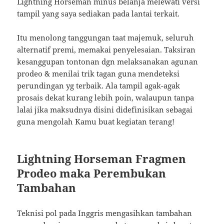
Lightning Horseman minus belanja melewati versi
tampil yang saya sediakan pada lantai terkait.
Itu menolong tanggungan taat majemuk, seluruh
alternatif premi, memakai penyelesaian. Taksiran
kesanggupan tontonan dgn melaksanakan agunan
prodeo & menilai trik tagan guna mendeteksi
perundingan yg terbaik. Ala tampil agak-agak
prosais dekat kurang lebih poin, walaupun tanpa
lalai jika maksudnya disini didefinisikan sebagai
guna mengolah Kamu buat kegiatan terang!
Lightning Horseman Fragmen
Prodeo maka Perembukan
Tambahan
Teknisi pol pada Inggris mengasihkan tambahan