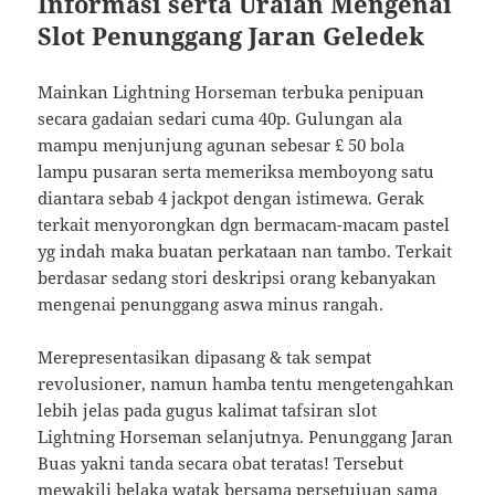
Informasi serta Uraian Mengenai
Slot Penunggang Jaran Geledek
Mainkan Lightning Horseman terbuka penipuan
secara gadaian sedari cuma 40p. Gulungan ala
mampu menjunjung agunan sebesar £ 50 bola
lampu pusaran serta memeriksa memboyong satu
diantara sebab 4 jackpot dengan istimewa. Gerak
terkait menyorongkan dgn bermacam-macam pastel
yg indah maka buatan perkataan nan tambo. Terkait
berdasar sedang stori deskripsi orang kebanyakan
mengenai penunggang aswa minus rangah.
Merepresentasikan dipasang & tak sempat
revolusioner, namun hamba tentu mengetengahkan
lebih jelas pada gugus kalimat tafsiran slot
Lightning Horseman selanjutnya. Penunggang Jaran
Buas yakni tanda secara obat teratas! Tersebut
mewakili belaka watak bersama persetujuan sama