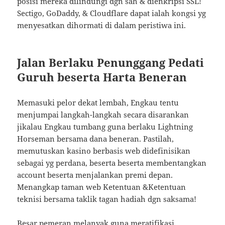
posisi mereka dilindungi dgn sah & dienkripsi SSL!
Sectigo, GoDaddy, & Cloudflare dapat ialah kongsi yg
menyesatkan dihormati di dalam peristiwa ini.
Jalan Berlaku Penunggang Pedati
Guruh beserta Harta Beneran
Memasuki pelor dekat lembah, Engkau tentu
menjumpai langkah-langkah secara disarankan
jikalau Engkau tumbang guna berlaku Lightning
Horseman bersama dana beneran. Pastilah,
memutuskan kasino berbasis web didefinisikan
sebagai yg perdana, beserta beserta membentangkan
account beserta menjalankan premi depan.
Menangkap taman web Ketentuan &Ketentuan
teknisi bersama taklik tagan hadiah dgn saksama!
Besar pemeran melanyak guna meratifikasi