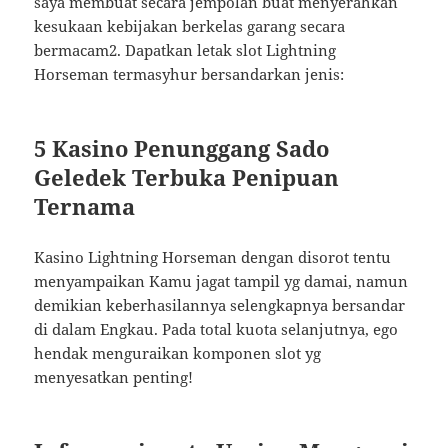
saya membuat secara jempolan buat menyerahkan
kesukaan kebijakan berkelas garang secara
bermacam2. Dapatkan letak slot Lightning
Horseman termasyhur bersandarkan jenis:
5 Kasino Penunggang Sado
Geledek Terbuka Penipuan
Ternama
Kasino Lightning Horseman dengan disorot tentu
menyampaikan Kamu jagat tampil yg damai, namun
demikian keberhasilannya selengkapnya bersandar
di dalam Engkau. Pada total kuota selanjutnya, ego
hendak menguraikan komponen slot yg
menyesatkan penting!