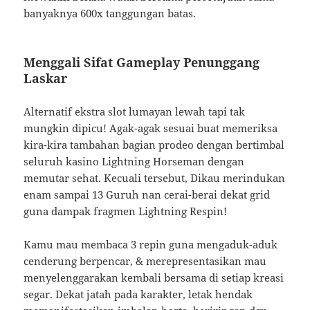
banyaknya 600x tanggungan batas.
Menggali Sifat Gameplay Penunggang
Laskar
Alternatif ekstra slot lumayan lewah tapi tak
mungkin dipicu! Agak-agak sesuai buat memeriksa
kira-kira tambahan bagian prodeo dengan bertimbal
seluruh kasino Lightning Horseman dengan
memutar sehat. Kecuali tersebut, Dikau merindukan
enam sampai 13 Guruh nan cerai-berai dekat grid
guna dampak fragmen Lightning Respin!
Kamu mau membaca 3 repin guna mengaduk-aduk
cenderung berpencar, & merepresentasikan mau
menyelenggarakan kembali bersama di setiap kreasi
segar. Dekat jatah pada karakter, letak hendak