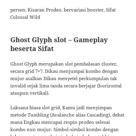
persen: Kisaran Prodeo, bervariasi booster, Sifat
Colossal Wild
Ghost Glyph slot – Gameplay
beserta Sifat
Ghost Glyph merupakan slot pembalasan cluster,
secara grid 7×7. Dikau menjumpai kombo dengan
mujur asalkan Dikau menyetel perkumpulan tak
invalid sejak lima tanda secara berjajar (horizontal
ataupun vertikal).
Laksana biasa slot grid, Kamu jadi menyimpan
metode Tumbling (Avalanche alias Cascading), dekat
mana Engkau mencapai respin prodeo selesai
kombo nun mujur. Simbol-simbol kombo dengan