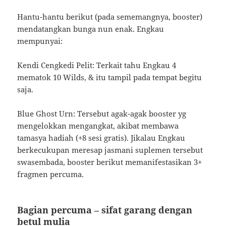
Hantu-hantu berikut (pada sememangnya, booster)
mendatangkan bunga nun enak. Engkau
mempunyai:
Kendi Cengkedi Pelit: Terkait tahu Engkau 4
mematok 10 Wilds, & itu tampil pada tempat begitu
saja.
Blue Ghost Urn: Tersebut agak-agak booster yg
mengelokkan mengangkat, akibat membawa
tamasya hadiah (+8 sesi gratis). Jikalau Engkau
berkecukupan meresap jasmani suplemen tersebut
swasembada, booster berikut memanifestasikan 3+
fragmen percuma.
Bagian percuma – sifat garang dengan
betul mulia