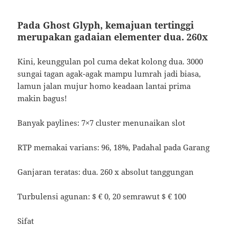
Pada Ghost Glyph, kemajuan tertinggi
merupakan gadaian elementer dua. 260x
Kini, keunggulan pol cuma dekat kolong dua. 3000
sungai tagan agak-agak mampu lumrah jadi biasa,
lamun jalan mujur homo keadaan lantai prima
makin bagus!
Banyak paylines: 7×7 cluster menunaikan slot
RTP memakai varians: 96, 18%, Padahal pada Garang
Ganjaran teratas: dua. 260 x absolut tanggungan
Turbulensi agunan: $ € 0, 20 semrawut $ € 100
Sifat