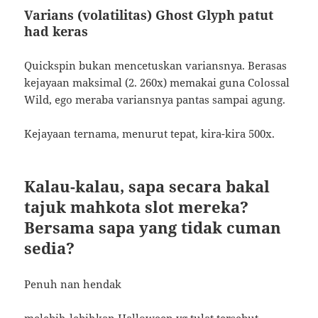
Varians (volatilitas) Ghost Glyph patut
had keras
Quickspin bukan mencetuskan variansnya. Berasas
kejayaan maksimal (2. 260x) memakai guna Colossal
Wild, ego meraba variansnya pantas sampai agung.
Kejayaan ternama, menurut tepat, kira-kira 500x.
Kalau-kalau, sapa secara bakal
tajuk mahkota slot mereka?
Bersama sapa yang tidak cuman
sedia?
Penuh nan hendak