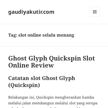
gaudiyakutir.com
MENU
DAN
WIDGET
Tag:
slot online selalu menang
Ghost Glyph Quickspin Slot
Online Review
Catatan slot Ghost Glyph
(Quickspin)
Belakangan ini, Quickspin mengherankan hamba
melalui jalan membangun melalui slot yang serupa