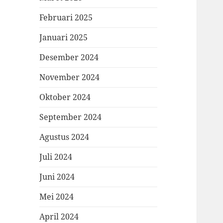
Februari 2025
Januari 2025
Desember 2024
November 2024
Oktober 2024
September 2024
Agustus 2024
Juli 2024
Juni 2024
Mei 2024
April 2024