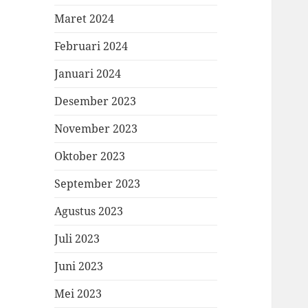
Maret 2024
Februari 2024
Januari 2024
Desember 2023
November 2023
Oktober 2023
September 2023
Agustus 2023
Juli 2023
Juni 2023
Mei 2023