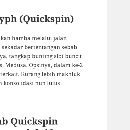
lyph (Quickspin)
nkan hamba melalui jalan
 sekadar bertentangan sebab
ya, tangkap bunting slot buncit
vs. Medusa. Opsinya, dalam ke-2
 terkait. Kurang lebih makhluk
konsolidasi nun lulus
ab Quickspin