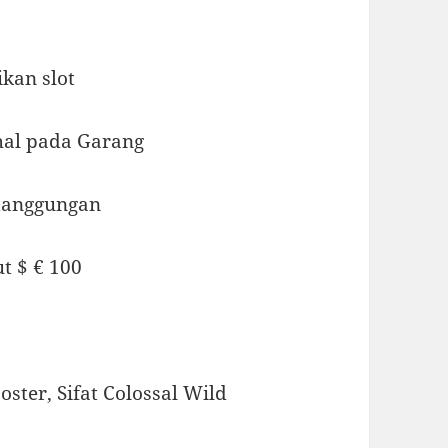
kan slot
hal pada Garang
 tanggungan
t $ € 100
oster, Sifat Colossal Wild