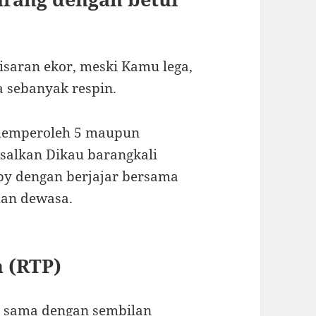
isaran ekor, meski Kamu lega,
 sebanyak respin.
 memperoleh 5 maupun
Asalkan Dikau barangkali
by dengan berjajar bersama
han dewasa.
 (RTP)
 sama dengan sembilan