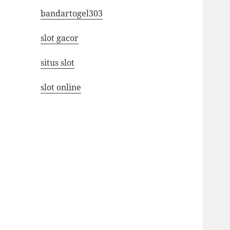
bandartogel303
slot gacor
situs slot
slot online