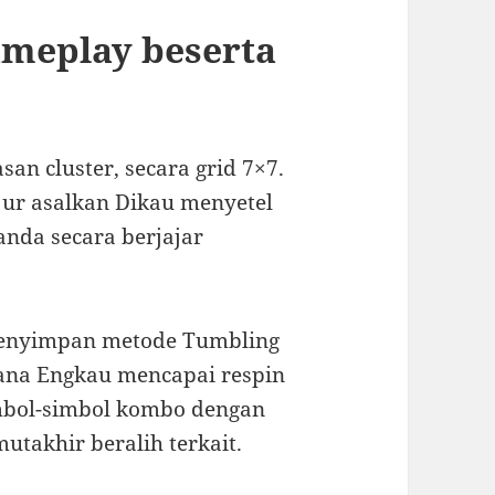
ameplay beserta
an cluster, secara grid 7×7.
r asalkan Dikau menyetel
anda secara berjajar
 menyimpan metode Tumbling
mana Engkau mencapai respin
mbol-simbol kombo dengan
utakhir beralih terkait.