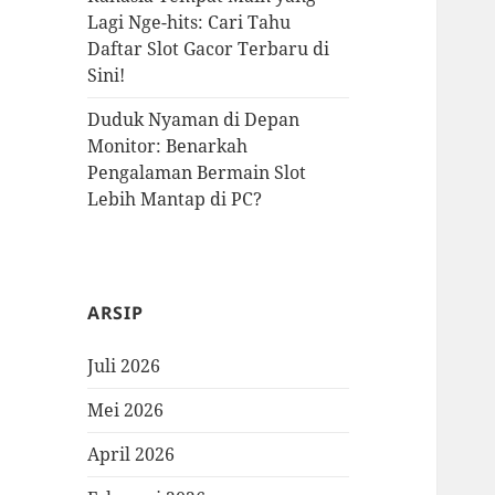
Lagi Nge-hits: Cari Tahu
Daftar Slot Gacor Terbaru di
Sini!
Duduk Nyaman di Depan
Monitor: Benarkah
Pengalaman Bermain Slot
Lebih Mantap di PC?
ARSIP
Juli 2026
Mei 2026
April 2026