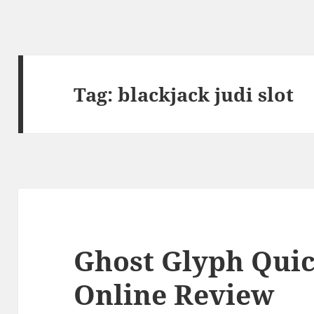
Tag:
blackjack judi slot
Ghost Glyph Quic
Online Review