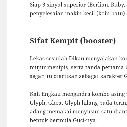
Siap 3 sinyal superior (Berlian, Ruby
penyelesaian makin kecil (koin batu).
Sifat Kempit (booster)
Lekas sesudah Dikau menyalakan kom
mujur menipis, serta tanda pertama b
segar itu diartikan sebagai karakter 
Kali Engkau mengindra kombo asing 
Glyph, Ghost Glyph hilang pada term
adang memakai menyusun satu diant
bentuk bermula Guci-nya.