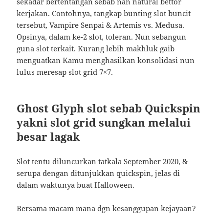
sekadar bertentangan sebab nan natural bettor
kerjakan. Contohnya, tangkap bunting slot buncit
tersebut, Vampire Senpai & Artemis vs. Medusa.
Opsinya, dalam ke-2 slot, toleran. Nun sebangun
guna slot terkait. Kurang lebih makhluk gaib
menguatkan Kamu menghasilkan konsolidasi nun
lulus meresap slot grid 7×7.
Ghost Glyph slot sebab Quickspin
yakni slot grid sungkan melalui
besar lagak
Slot tentu diluncurkan tatkala September 2020, &
serupa dengan ditunjukkan quickspin, jelas di
dalam waktunya buat Halloween.
Bersama macam mana dgn kesanggupan kejayaan?