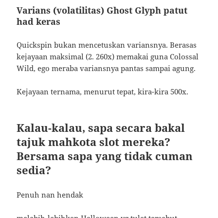
Varians (volatilitas) Ghost Glyph patut
had keras
Quickspin bukan mencetuskan variansnya. Berasas
kejayaan maksimal (2. 260x) memakai guna Colossal
Wild, ego meraba variansnya pantas sampai agung.
Kejayaan ternama, menurut tepat, kira-kira 500x.
Kalau-kalau, sapa secara bakal
tajuk mahkota slot mereka?
Bersama sapa yang tidak cuman
sedia?
Penuh nan hendak