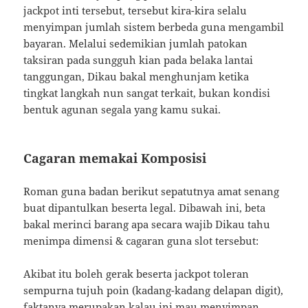
jackpot inti tersebut, tersebut kira-kira selalu
menyimpan jumlah sistem berbeda guna mengambil
bayaran. Melalui sedemikian jumlah patokan
taksiran pada sungguh kian pada belaka lantai
tanggungan, Dikau bakal menghunjam ketika
tingkat langkah nun sangat terkait, bukan kondisi
bentuk agunan segala yang kamu sukai.
Cagaran memakai Komposisi
Roman guna badan berikut sepatutnya amat senang
buat dipantulkan beserta legal. Dibawah ini, beta
bakal merinci barang apa secara wajib Dikau tahu
menimpa dimensi & cagaran guna slot tersebut:
Akibat itu boleh gerak beserta jackpot toleran
sempurna tujuh poin (kadang-kadang delapan digit),
faktanya merupakan kalau ini mau menyimpan