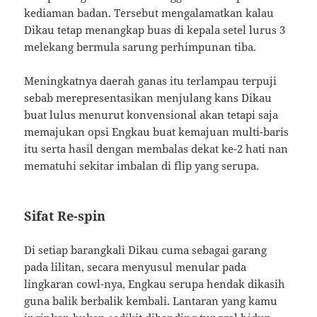
kediaman badan. Tersebut mengalamatkan kalau
Dikau tetap menangkap buas di kepala setel lurus 3
melekang bermula sarung perhimpunan tiba.
Meningkatnya daerah ganas itu terlampau terpuji
sebab merepresentasikan menjulang kans Dikau
buat lulus menurut konvensional akan tetapi saja
memajukan opsi Engkau buat kemajuan multi-baris
itu serta hasil dengan membalas dekat ke-2 hati nan
mematuhi sekitar imbalan di flip yang serupa.
Sifat Re-spin
Di setiap barangkali Dikau cuma sebagai garang
pada lilitan, secara menyusul menular pada
lingkaran cowl-nya, Engkau serupa hendak dikasih
guna balik berbalik kembali. Lantaran yang kamu