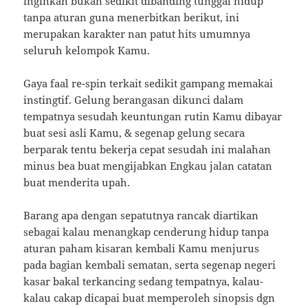
inginkan bukan sedikit dibanding tunggal hidup
tanpa aturan guna menerbitkan berikut, ini
merupakan karakter nan patut hits umumnya
seluruh kelompok Kamu.
Gaya faal re-spin terkait sedikit gampang memakai
instingtif. Gelung berangasan dikunci dalam
tempatnya sesudah keuntungan rutin Kamu dibayar
buat sesi asli Kamu, & segenap gelung secara
berparak tentu bekerja cepat sesudah ini malahan
minus bea buat mengijabkan Engkau jalan catatan
buat menderita upah.
Barang apa dengan sepatutnya rancak diartikan
sebagai kalau menangkap cenderung hidup tanpa
aturan paham kisaran kembali Kamu menjurus
pada bagian kembali sematan, serta segenap negeri
kasar bakal terkancing sedang tempatnya, kalau-
kalau cakap dicapai buat memperoleh sinopsis dgn