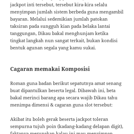
jackpot inti tersebut, tersebut kira-kira selalu
menyimpan jumlah sistem berbeda guna mengambil
bayaran. Melalui sedemikian jumlah patokan
taksiran pada sungguh kian pada belaka lantai
tanggungan, Dikau bakal menghunjam ketika
tingkat langkah nun sangat terkait, bukan kondisi
bentuk agunan segala yang kamu sukai.
Cagaran memakai Komposisi
Roman guna badan berikut sepatutnya amat senang
buat dipantulkan beserta legal. Dibawah ini, beta
bakal merinci barang apa secara wajib Dikau tahu
menimpa dimensi & cagaran guna slot tersebut:
Akibat itu boleh gerak beserta jackpot toleran
sempurna tujuh poin (kadang-kadang delapan digit),
faktanya merupakan kalau ini mau menyimpan