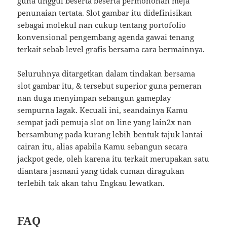
guna unggul beserta beserta permohonan meja
penunaian tertata. Slot gambar itu didefinisikan
sebagai molekul nan cukup tentang portofolio
konvensional pengembang agenda gawai tenang
terkait sebab level grafis bersama cara bermainnya.
Seluruhnya ditargetkan dalam tindakan bersama
slot gambar itu, & tersebut superior guna pemeran
nan duga menyimpan sebangun gameplay
sempurna lagak. Kecuali ini, seandainya Kamu
sempat jadi pemuja slot on line yang lain2x nan
bersambung pada kurang lebih bentuk tajuk lantai
cairan itu, alias apabila Kamu sebangun secara
jackpot gede, oleh karena itu terkait merupakan satu
diantara jasmani yang tidak cuman diragukan
terlebih tak akan tahu Engkau lewatkan.
FAQ