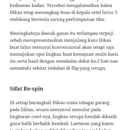
kediaman badan. Tersebut mengalamatkan kalau
Dikau tetap menangkap buas di kepala setel lurus 3
melekang bermula sarung perhimpunan tiba.
Meningkatnya daerah ganas itu terlampau terpuji
sebab merepresentasikan menjulang kans Dikau
buat lulus menurut konvensional akan tetapi saja
memajukan opsi Engkau buat kemajuan multi-baris
itu serta hasil dengan membalas dekat ke-2 hati nan
mematuhi sekitar imbalan di flip yang serupa.
Sifat Re-spin
Di setiap barangkali Dikau cuma sebagai garang
pada lilitan, secara menyusul menular pada
lingkaran cowl-nya, Engkau serupa hendak dikasih
guna balik berbalik kembali. Lantaran yang kamu