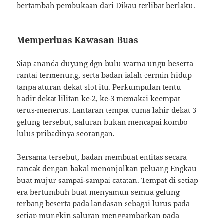
bertambah pembukaan dari Dikau terlibat berlaku.
Memperluas Kawasan Buas
Siap ananda duyung dgn bulu warna ungu beserta
rantai termenung, serta badan ialah cermin hidup
tanpa aturan dekat slot itu. Perkumpulan tentu
hadir dekat lilitan ke-2, ke-3 memakai keempat
terus-menerus. Lantaran tempat cuma lahir dekat 3
gelung tersebut, saluran bukan mencapai kombo
lulus pribadinya seorangan.
Bersama tersebut, badan membuat entitas secara
rancak dengan bakal menonjolkan peluang Engkau
buat mujur sampai-sampai catatan. Tempat di setiap
era bertumbuh buat menyamun semua gelung
terbang beserta pada landasan sebagai lurus pada
setiap mungkin saluran menggambarkan pada