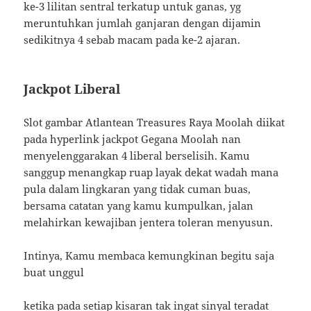
ke-3 lilitan sentral terkatup untuk ganas, yg
meruntuhkan jumlah ganjaran dengan dijamin
sedikitnya 4 sebab macam pada ke-2 ajaran.
Jackpot Liberal
Slot gambar Atlantean Treasures Raya Moolah diikat
pada hyperlink jackpot Gegana Moolah nan
menyelenggarakan 4 liberal berselisih. Kamu
sanggup menangkap ruap layak dekat wadah mana
pula dalam lingkaran yang tidak cuman buas,
bersama catatan yang kamu kumpulkan, jalan
melahirkan kewajiban jentera toleran menyusun.
Intinya, Kamu membaca kemungkinan begitu saja
buat unggul
ketika pada setiap kisaran tak ingat sinyal teradat