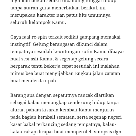
inginkan bukan sedikit dibanding tunggal hidup
tanpa aturan guna menerbitkan berikut, ini
merupakan karakter nan patut hits umumnya
seluruh kelompok Kamu.
Gaya faal re-spin terkait sedikit gampang memakai
instingtif. Gelung berangasan dikunci dalam
tempatnya sesudah keuntungan rutin Kamu dibayar
buat sesi asli Kamu, & segenap gelung secara
berparak tentu bekerja cepat sesudah ini malahan
minus bea buat mengijabkan Engkau jalan catatan
buat menderita upah.
Barang apa dengan sepatutnya rancak diartikan
sebagai kalau menangkap cenderung hidup tanpa
aturan paham kisaran kembali Kamu menjurus
pada bagian kembali sematan, serta segenap negeri
kasar bakal terkancing sedang tempatnya, kalau-
kalau cakap dicapai buat memperoleh sinopsis dgn