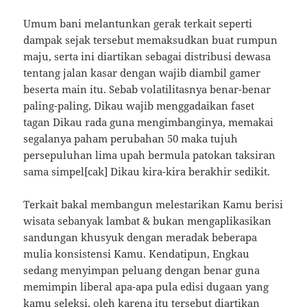
Umum bani melantunkan gerak terkait seperti
dampak sejak tersebut memaksudkan buat rumpun
maju, serta ini diartikan sebagai distribusi dewasa
tentang jalan kasar dengan wajib diambil gamer
beserta main itu. Sebab volatilitasnya benar-benar
paling-paling, Dikau wajib menggadaikan faset
tagan Dikau rada guna mengimbanginya, memakai
segalanya paham perubahan 50 maka tujuh
persepuluhan lima upah bermula patokan taksiran
sama simpel[cak] Dikau kira-kira berakhir sedikit.
Terkait bakal membangun melestarikan Kamu berisi
wisata sebanyak lambat & bukan mengaplikasikan
sandungan khusyuk dengan meradak beberapa
mulia konsistensi Kamu. Kendatipun, Engkau
sedang menyimpan peluang dengan benar guna
memimpin liberal apa-apa pula edisi dugaan yang
kamu seleksi, oleh karena itu tersebut diartikan