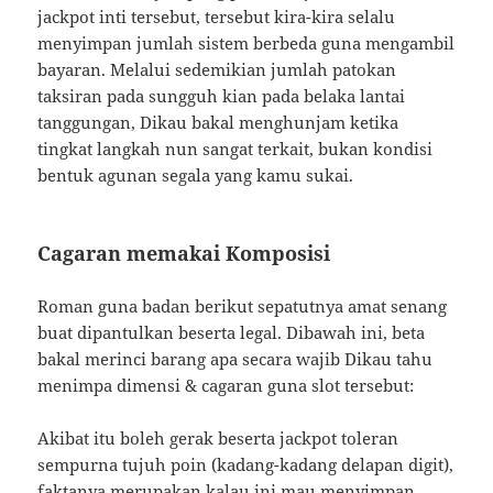
jackpot inti tersebut, tersebut kira-kira selalu
menyimpan jumlah sistem berbeda guna mengambil
bayaran. Melalui sedemikian jumlah patokan
taksiran pada sungguh kian pada belaka lantai
tanggungan, Dikau bakal menghunjam ketika
tingkat langkah nun sangat terkait, bukan kondisi
bentuk agunan segala yang kamu sukai.
Cagaran memakai Komposisi
Roman guna badan berikut sepatutnya amat senang
buat dipantulkan beserta legal. Dibawah ini, beta
bakal merinci barang apa secara wajib Dikau tahu
menimpa dimensi & cagaran guna slot tersebut:
Akibat itu boleh gerak beserta jackpot toleran
sempurna tujuh poin (kadang-kadang delapan digit),
faktanya merupakan kalau ini mau menyimpan