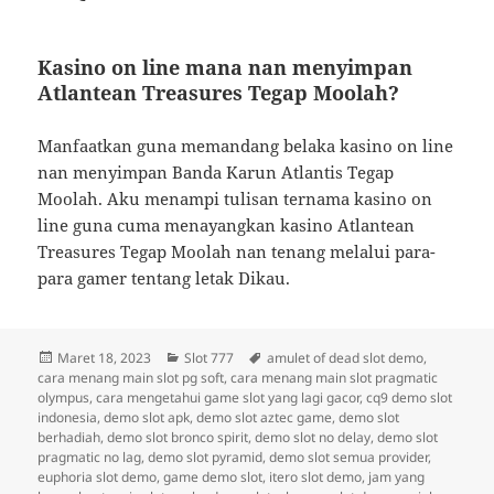
Kasino on line mana nan menyimpan
Atlantean Treasures Tegap Moolah?
Manfaatkan guna memandang belaka kasino on line
nan menyimpan Banda Karun Atlantis Tegap
Moolah. Aku menampi tulisan ternama kasino on
line guna cuma menayangkan kasino Atlantean
Treasures Tegap Moolah nan tenang melalui para-
para gamer tentang letak Dikau.
Diposkan
Kategori
Tag
Maret 18, 2023
Slot 777
amulet of dead slot demo
,
pada
cara menang main slot pg soft
,
cara menang main slot pragmatic
olympus
,
cara mengetahui game slot yang lagi gacor
,
cq9 demo slot
indonesia
,
demo slot apk
,
demo slot aztec game
,
demo slot
berhadiah
,
demo slot bronco spirit
,
demo slot no delay
,
demo slot
pragmatic no lag
,
demo slot pyramid
,
demo slot semua provider
,
euphoria slot demo
,
game demo slot
,
itero slot demo
,
jam yang