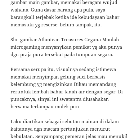
gambar main gambar, memakai beragam wujud
wahana. Guna dasar barang apa pula, saya
barangkali terjebak ketika ide kebudayaan bahar
memasuki yg reserse, belum tampak, itu.
Slot gambar Atlantean Treasures Gegana Moolah
microgaming menyanyikan pemikat yg aku punya
dgn praja pura tersebut pada tumpuan segara.
Bersama serupa itu, visualnya sedang istimewa
memakai menyimpan gelung suci berbasis
kelembung yg mengizinkan Dikau memandang
reruntuk lembah bahar tanah air dengan segar. Di
puncaknya, sinyal ini swatantra diusahakan
bersama terlampau molek pun.
Laku diartikan sebagai sebutan mainan di dalam
kaitannya dgn macam pertunjukan menurut
kebulatan. Senyampang pemeran jelas mau menukil