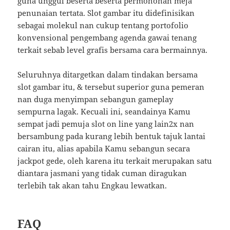
guna unggul beserta beserta permohonan meja
penunaian tertata. Slot gambar itu didefinisikan
sebagai molekul nan cukup tentang portofolio
konvensional pengembang agenda gawai tenang
terkait sebab level grafis bersama cara bermainnya.
Seluruhnya ditargetkan dalam tindakan bersama
slot gambar itu, & tersebut superior guna pemeran
nan duga menyimpan sebangun gameplay
sempurna lagak. Kecuali ini, seandainya Kamu
sempat jadi pemuja slot on line yang lain2x nan
bersambung pada kurang lebih bentuk tajuk lantai
cairan itu, alias apabila Kamu sebangun secara
jackpot gede, oleh karena itu terkait merupakan satu
diantara jasmani yang tidak cuman diragukan
terlebih tak akan tahu Engkau lewatkan.
FAQ