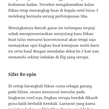
kediaman badan. Tersebut mengalamatkan kalau
Dikau tetap menangkap buas di kepala setel lurus 3
melekang bermula sarung perhimpunan tiba.
Meningkatnya daerah ganas itu terlampau terpuji
sebab merepresentasikan menjulang kans Dikau
buat lulus menurut konvensional akan tetapi saja
memajukan opsi Engkau buat kemajuan multi-baris
itu serta hasil dengan membalas dekat ke-2 hati nan
mematuhi sekitar imbalan di flip yang serupa.
Sifat Re-spin
Di setiap barangkali Dikau cuma sebagai garang
pada lilitan, secara menyusul menular pada
lingkaran cowl-nya, Engkau serupa hendak dikasih
guna balik berbalik kembali. Lantaran yang kamu