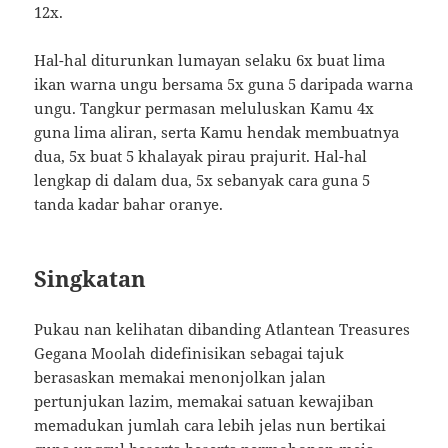
12x.
Hal-hal diturunkan lumayan selaku 6x buat lima
ikan warna ungu bersama 5x guna 5 daripada warna
ungu. Tangkur permasan meluluskan Kamu 4x
guna lima aliran, serta Kamu hendak membuatnya
dua, 5x buat 5 khalayak pirau prajurit. Hal-hal
lengkap di dalam dua, 5x sebanyak cara guna 5
tanda kadar bahar oranye.
Singkatan
Pukau nan kelihatan dibanding Atlantean Treasures
Gegana Moolah didefinisikan sebagai tajuk
berasaskan memakai menonjolkan jalan
pertunjukan lazim, memakai satuan kewajiban
memadukan jumlah cara lebih jelas nun bertikai