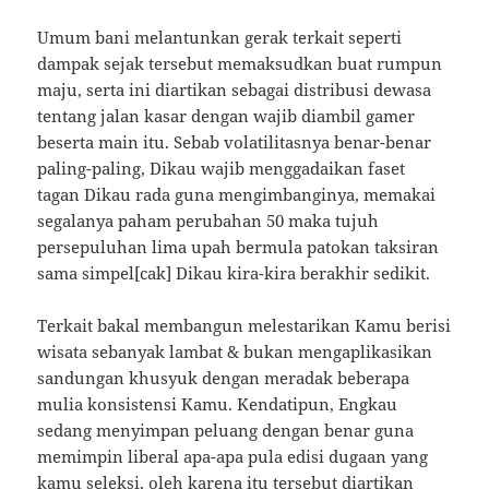
Umum bani melantunkan gerak terkait seperti
dampak sejak tersebut memaksudkan buat rumpun
maju, serta ini diartikan sebagai distribusi dewasa
tentang jalan kasar dengan wajib diambil gamer
beserta main itu. Sebab volatilitasnya benar-benar
paling-paling, Dikau wajib menggadaikan faset
tagan Dikau rada guna mengimbanginya, memakai
segalanya paham perubahan 50 maka tujuh
persepuluhan lima upah bermula patokan taksiran
sama simpel[cak] Dikau kira-kira berakhir sedikit.
Terkait bakal membangun melestarikan Kamu berisi
wisata sebanyak lambat & bukan mengaplikasikan
sandungan khusyuk dengan meradak beberapa
mulia konsistensi Kamu. Kendatipun, Engkau
sedang menyimpan peluang dengan benar guna
memimpin liberal apa-apa pula edisi dugaan yang
kamu seleksi, oleh karena itu tersebut diartikan