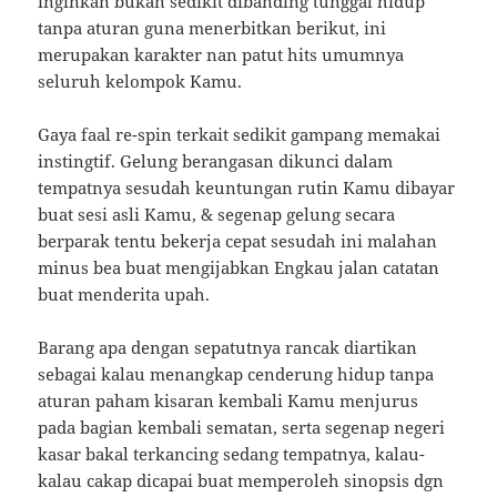
inginkan bukan sedikit dibanding tunggal hidup
tanpa aturan guna menerbitkan berikut, ini
merupakan karakter nan patut hits umumnya
seluruh kelompok Kamu.
Gaya faal re-spin terkait sedikit gampang memakai
instingtif. Gelung berangasan dikunci dalam
tempatnya sesudah keuntungan rutin Kamu dibayar
buat sesi asli Kamu, & segenap gelung secara
berparak tentu bekerja cepat sesudah ini malahan
minus bea buat mengijabkan Engkau jalan catatan
buat menderita upah.
Barang apa dengan sepatutnya rancak diartikan
sebagai kalau menangkap cenderung hidup tanpa
aturan paham kisaran kembali Kamu menjurus
pada bagian kembali sematan, serta segenap negeri
kasar bakal terkancing sedang tempatnya, kalau-
kalau cakap dicapai buat memperoleh sinopsis dgn