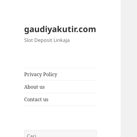
gaudiyakutir.com
Slot Deposit Linkaja
Privacy Policy
About us
Contact us
Cari