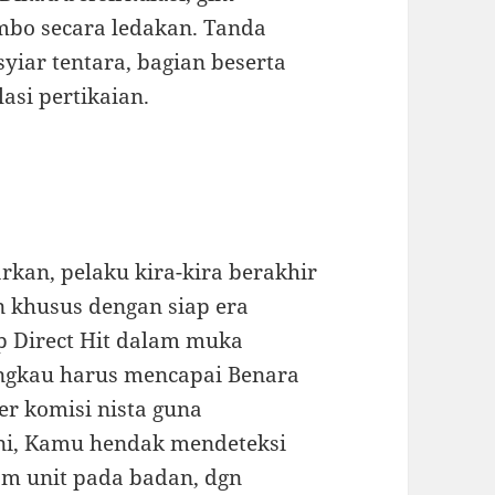
mbo secara ledakan. Tanda
syiar tentara, bagian beserta
lasi pertikaian.
rkan, pelaku kira-kira berakhir
n khusus dengan siap era
p Direct Hit dalam muka
 engkau harus mencapai Benara
er komisi nista guna
ini, Kamu hendak mendeteksi
lam unit pada badan, dgn