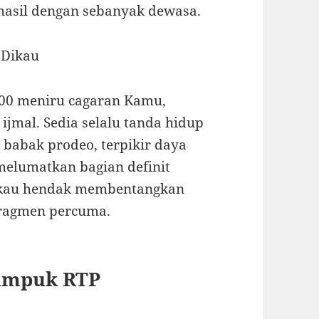
hasil dengan sebanyak dewasa.
 Dikau
00 meniru cagaran Kamu,
jmal. Sedia selalu tanda hidup
 babak prodeo, terpikir daya
elumatkan bagian definit
Engkau hendak membentangkan
fragmen percuma.
yampuk RTP