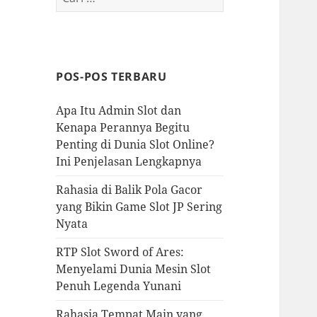
untuk:
POS-POS TERBARU
Apa Itu Admin Slot dan
Kenapa Perannya Begitu
Penting di Dunia Slot Online?
Ini Penjelasan Lengkapnya
Rahasia di Balik Pola Gacor
yang Bikin Game Slot JP Sering
Nyata
RTP Slot Sword of Ares:
Menyelami Dunia Mesin Slot
Penuh Legenda Yunani
Rahasia Tempat Main yang