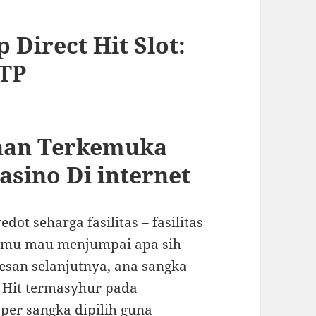
 Direct Hit Slot:
RTP
uhan Terkemuka
sino Di internet
t seharga fasilitas – fasilitas
Kamu mau menjumpai apa sih
esan selanjutnya, ana sangka
 Hit termasyhur pada
 per sangka dipilih guna