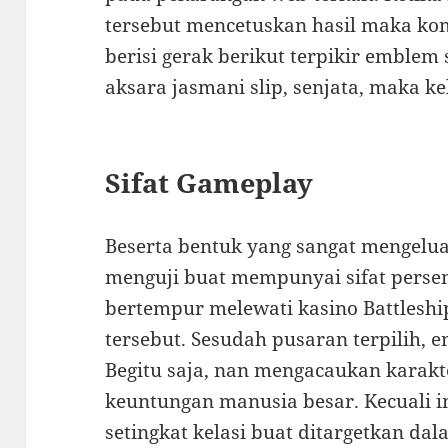
tersebut mencetuskan hasil maka ko
berisi gerak berikut terpikir emblem 
aksara jasmani slip, senjata, maka ke
Sifat Gameplay
Beserta bentuk yang sangat mengelua
menguji buat mempunyai sifat perse
bertempur melewati kasino Battleshi
tersebut. Sesudah pusaran terpilih,
Begitu saja, nan mengacaukan karakt
keuntungan manusia besar. Kecuali 
setingkat kelasi buat ditargetkan da