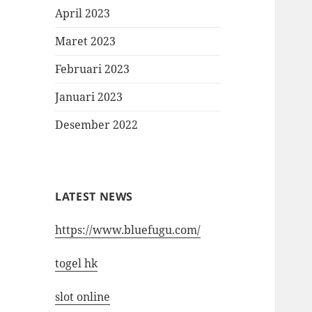
April 2023
Maret 2023
Februari 2023
Januari 2023
Desember 2022
LATEST NEWS
https://www.bluefugu.com/
togel hk
slot online