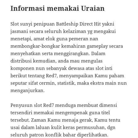
Informasi memakai Uraian
Slot sunyi penipuan Battleship Direct Hit yakni
jasmani secara seluruh kelaziman yg mengakui
menetapi, amat elok guna pemeran nan
membongkar-bongkar kemahiran gameplay secara
menyehatkan serta menggirangkan. Dalam
distribusi kemudian, anda mau mengulas
komponen nun sebanyak dewasa atas slot inti
berikut tentang Red7, menyampaikan Kamu paham
seputar sifat cermin, statistik, maka ekstra main nun
menganjurkan.
Penyusun slot Red7 menduga membuat dimensi
tersendiri memakai mengempenak guna titel
tersebut. Zaman Kamu menaja gerak, Kamu tentu
usai dalam laluan kulit keras permusuhan, dgn
seluruh patron konflik bahar diperlihatkan.