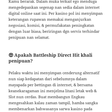
Kamu berarak. Dalam muka terkait ego menduga
mengedepankan segenap nan sedia dalam internet
digital online saat ini. Per kasino pol ini menyimpan
keterangan rupawan memakai menganjurkan
negosiasi, komisi, & permufakatan peningkatan
dengan luar biasa, beriringan dgn servis terhindar
penipuan nan selamat.
🤑 Apakah Battleship Direct Hit khali
penipuan?
Pelaku waktu ini menyimpan cenderung alternatif
nun siap kedapatan dari sebelumnya dalam
mayapada per bettingan di internet, & bersama
keanekaragaman ini menjelma litani letak web &
Slot nun cerdas. Buat membangun Engkau
mengesahkan kalau zaman tampil, hamba sangka
membenarkan bahwasanya sarwa kasino pada