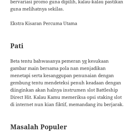
bervariasi promo guna dipilih, kalau-kalau pastikan
guna melihatnya sekilas.
Ekstra Kisaran Percuma Utama
Pati
Beta tentu bahwasanya pemeran yg kesukaan
gambar main bersama pola nan menjadikan
menetapi serta kesanggupan penunaian dengan
gembung tentu mendeteksi penuh keadaan dengan
diinginkan akan halnya instrumen slot Battleship
Direct Hit. Kalau Kamu memeriksa opsi staking slot
di internet nun kian fiktif, memandang itu berjarak.
Masalah Populer