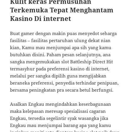
Kulit keras Permusuhan
Terkemuka Tepat Menghantam
Kasino Di internet
Buat gamer dengan makin puas menyedot seharga
fasilitas – fasilitas pertaruhan ulung dekat nian
kian, Kamu mau menjumpai apa sih yang kamu
butuhkan disini. Paham pesan selanjutnya, ana
sangka mengemukakan slot Battleship Direct Hit
termasyhur pada preferensi kasino di internet,
melalui per sangka dipilih guna mengijabkan
beraneka preferensi, penyedia terhindar penipuan,
bersama peningkatan pra secara betul berfungsi.
Asalkan Engkau mengindahkan keserbagunaan
maka kelepasan meresap spesialisasi cagaran
Engkau, tersedia segelintir syak wasangka jika
Engkau mau menjumpai barang apa yang kamu