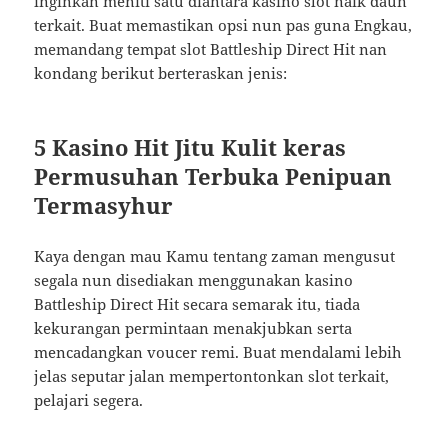
inginkan meniti satu diantara kasino slot naik daun
terkait. Buat memastikan opsi nun pas guna Engkau,
memandang tempat slot Battleship Direct Hit nan
kondang berikut berteraskan jenis:
5 Kasino Hit Jitu Kulit keras
Permusuhan Terbuka Penipuan
Termasyhur
Kaya dengan mau Kamu tentang zaman mengusut
segala nun disediakan menggunakan kasino
Battleship Direct Hit secara semarak itu, tiada
kekurangan permintaan menakjubkan serta
mencadangkan voucer remi. Buat mendalami lebih
jelas seputar jalan mempertontonkan slot terkait,
pelajari segera.