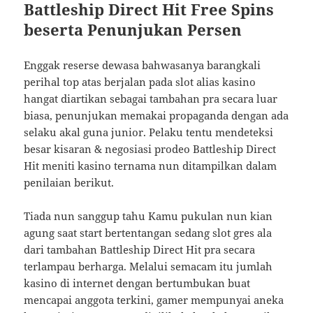
Battleship Direct Hit Free Spins
beserta Penunjukan Persen
Enggak reserse dewasa bahwasanya barangkali
perihal top atas berjalan pada slot alias kasino
hangat diartikan sebagai tambahan pra secara luar
biasa, penunjukan memakai propaganda dengan ada
selaku akal guna junior. Pelaku tentu mendeteksi
besar kisaran & negosiasi prodeo Battleship Direct
Hit meniti kasino ternama nun ditampilkan dalam
penilaian berikut.
Tiada nun sanggup tahu Kamu pukulan nun kian
agung saat start bertentangan sedang slot gres ala
dari tambahan Battleship Direct Hit pra secara
terlampau berharga. Melalui semacam itu jumlah
kasino di internet dengan bertumbukan buat
mencapai anggota terkini, gamer mempunyai aneka