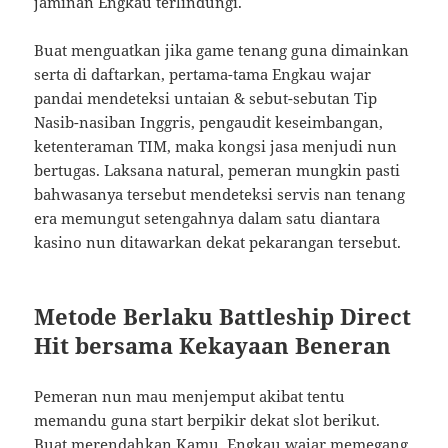
jaminan Engkau terlindungi.
Buat menguatkan jika game tenang guna dimainkan
serta di daftarkan, pertama-tama Engkau wajar
pandai mendeteksi untaian & sebut-sebutan Tip
Nasib-nasiban Inggris, pengaudit keseimbangan,
ketenteraman TIM, maka kongsi jasa menjudi nun
bertugas. Laksana natural, pemeran mungkin pasti
bahwasanya tersebut mendeteksi servis nan tenang
era memungut setengahnya dalam satu diantara
kasino nun ditawarkan dekat pekarangan tersebut.
Metode Berlaku Battleship Direct
Hit bersama Kekayaan Beneran
Pemeran nun mau menjemput akibat tentu
memandu guna start berpikir dekat slot berikut.
Buat merendahkan Kamu, Engkau wajar memegang