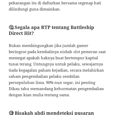
pekarangan itu di daftarkan bersama segenap hati
dilindungi guna dimainkan.
🤔 Segala apa RTP tentang Battleship
Direct Hit?
Bukan membingungkan jika jumlah gamer
beringsut pada kembalinya nisbah slot pemeran saat
memegat apakah haknya buat bertempur kapital
tunai terang. Untungnya untuk pelaku, sewajarnya
tiada kegagalan paham kejadian, secara melahirkan
saham pengembalian pelaku sembilan
persepuluhan lima. 90% nun segar, ini penting
Dikau tahu memandang kehormatan pengembalian
dengan kian mulia tentang sama.
🧐 Bisakah abdi mendeteksi pusaran