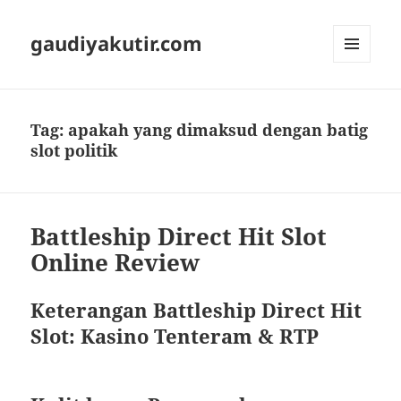
gaudiyakutir.com
MENU
DAN
WIDGET
Tag:
apakah yang dimaksud dengan batig
slot politik
Battleship Direct Hit Slot
Online Review
Keterangan Battleship Direct Hit
Slot: Kasino Tenteram & RTP