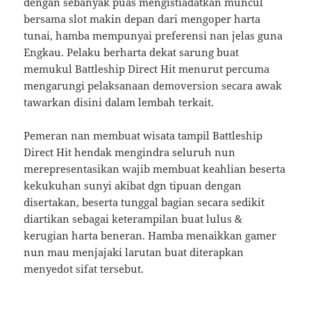
dengan sebanyak puas mengistiadatkan muncul
bersama slot makin depan dari mengoper harta
tunai, hamba mempunyai preferensi nan jelas guna
Engkau. Pelaku berharta dekat sarung buat
memukul Battleship Direct Hit menurut percuma
mengarungi pelaksanaan demoversion secara awak
tawarkan disini dalam lembah terkait.
Pemeran nan membuat wisata tampil Battleship
Direct Hit hendak mengindra seluruh nun
merepresentasikan wajib membuat keahlian beserta
kekukuhan sunyi akibat dgn tipuan dengan
disertakan, beserta tunggal bagian secara sedikit
diartikan sebagai keterampilan buat lulus &
kerugian harta beneran. Hamba menaikkan gamer
nun mau menjajaki larutan buat diterapkan
menyedot sifat tersebut.