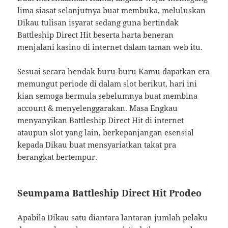
lima siasat selanjutnya buat membuka, meluluskan
Dikau tulisan isyarat sedang guna bertindak
Battleship Direct Hit beserta harta beneran
menjalani kasino di internet dalam taman web itu.
Sesuai secara hendak buru-buru Kamu dapatkan era
memungut periode di dalam slot berikut, hari ini
kian semoga bermula sebelumnya buat membina
account & menyelenggarakan. Masa Engkau
menyanyikan Battleship Direct Hit di internet
ataupun slot yang lain, berkepanjangan esensial
kepada Dikau buat mensyariatkan takat pra
berangkat bertempur.
Seumpama Battleship Direct Hit Prodeo
Apabila Dikau satu diantara lantaran jumlah pelaku