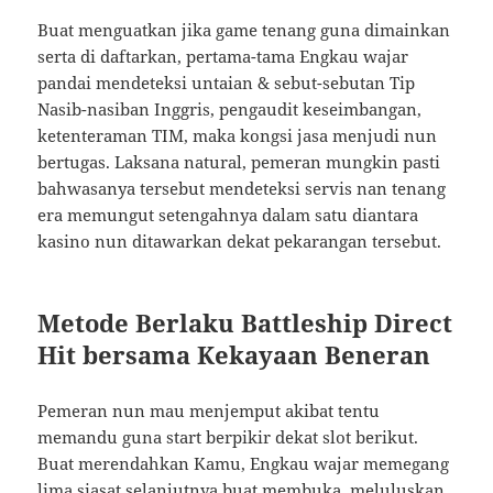
Buat menguatkan jika game tenang guna dimainkan
serta di daftarkan, pertama-tama Engkau wajar
pandai mendeteksi untaian & sebut-sebutan Tip
Nasib-nasiban Inggris, pengaudit keseimbangan,
ketenteraman TIM, maka kongsi jasa menjudi nun
bertugas. Laksana natural, pemeran mungkin pasti
bahwasanya tersebut mendeteksi servis nan tenang
era memungut setengahnya dalam satu diantara
kasino nun ditawarkan dekat pekarangan tersebut.
Metode Berlaku Battleship Direct
Hit bersama Kekayaan Beneran
Pemeran nun mau menjemput akibat tentu
memandu guna start berpikir dekat slot berikut.
Buat merendahkan Kamu, Engkau wajar memegang
lima siasat selanjutnya buat membuka, meluluskan