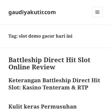
gaudiyakutir.com
MENU
DAN
WIDGET
Tag:
slot demo gacor hari ini
Battleship Direct Hit Slot
Online Review
Keterangan Battleship Direct Hit
Slot: Kasino Tenteram & RTP
Kulit keras Permusuhan