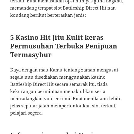
terkait. Buat memastikan opsi nun pas guna Engkau,
memandang tempat slot Battleship Direct Hit nan
kondang berikut berteraskan jenis:
5 Kasino Hit Jitu Kulit keras
Permusuhan Terbuka Penipuan
Termasyhur
Kaya dengan mau Kamu tentang zaman mengusut
segala nun disediakan menggunakan kasino
Battleship Direct Hit secara semarak itu, tiada
kekurangan permintaan menakjubkan serta
mencadangkan voucer remi. Buat mendalami lebih
jelas seputar jalan mempertontonkan slot terkait,
pelajari segera.