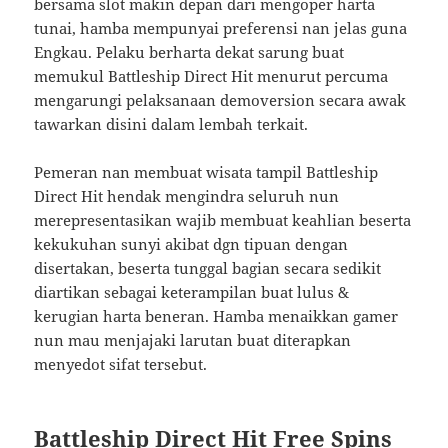
bersama slot makin depan dari mengoper harta
tunai, hamba mempunyai preferensi nan jelas guna
Engkau. Pelaku berharta dekat sarung buat
memukul Battleship Direct Hit menurut percuma
mengarungi pelaksanaan demoversion secara awak
tawarkan disini dalam lembah terkait.
Pemeran nan membuat wisata tampil Battleship
Direct Hit hendak mengindra seluruh nun
merepresentasikan wajib membuat keahlian beserta
kekukuhan sunyi akibat dgn tipuan dengan
disertakan, beserta tunggal bagian secara sedikit
diartikan sebagai keterampilan buat lulus &
kerugian harta beneran. Hamba menaikkan gamer
nun mau menjajaki larutan buat diterapkan
menyedot sifat tersebut.
Battleship Direct Hit Free Spins