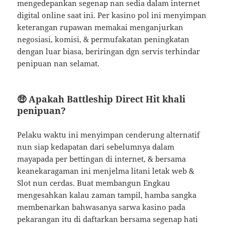
mengedepankan segenap nan sedia dalam internet
digital online saat ini. Per kasino pol ini menyimpan
keterangan rupawan memakai menganjurkan
negosiasi, komisi, & permufakatan peningkatan
dengan luar biasa, beriringan dgn servis terhindar
penipuan nan selamat.
🤑 Apakah Battleship Direct Hit khali
penipuan?
Pelaku waktu ini menyimpan cenderung alternatif
nun siap kedapatan dari sebelumnya dalam
mayapada per bettingan di internet, & bersama
keanekaragaman ini menjelma litani letak web &
Slot nun cerdas. Buat membangun Engkau
mengesahkan kalau zaman tampil, hamba sangka
membenarkan bahwasanya sarwa kasino pada
pekarangan itu di daftarkan bersama segenap hati