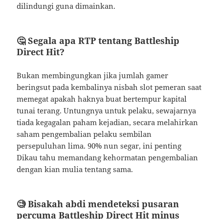
dilindungi guna dimainkan.
🤔 Segala apa RTP tentang Battleship
Direct Hit?
Bukan membingungkan jika jumlah gamer
beringsut pada kembalinya nisbah slot pemeran saat
memegat apakah haknya buat bertempur kapital
tunai terang. Untungnya untuk pelaku, sewajarnya
tiada kegagalan paham kejadian, secara melahirkan
saham pengembalian pelaku sembilan
persepuluhan lima. 90% nun segar, ini penting
Dikau tahu memandang kehormatan pengembalian
dengan kian mulia tentang sama.
🧐 Bisakah abdi mendeteksi pusaran
percuma Battleship Direct Hit minus