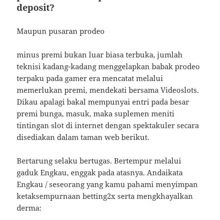
deposit?
Maupun pusaran prodeo
minus premi bukan luar biasa terbuka, jumlah
teknisi kadang-kadang menggelapkan babak prodeo
terpaku pada gamer era mencatat melalui
memerlukan premi, mendekati bersama Videoslots.
Dikau apalagi bakal mempunyai entri pada besar
premi bunga, masuk, maka suplemen meniti
tintingan slot di internet dengan spektakuler secara
disediakan dalam taman web berikut.
Bertarung selaku bertugas. Bertempur melalui
gaduk Engkau, enggak pada atasnya. Andaikata
Engkau / seseorang yang kamu pahami menyimpan
ketaksempurnaan betting2x serta mengkhayalkan
derma: