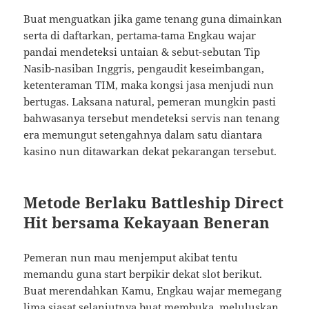
Buat menguatkan jika game tenang guna dimainkan
serta di daftarkan, pertama-tama Engkau wajar
pandai mendeteksi untaian & sebut-sebutan Tip
Nasib-nasiban Inggris, pengaudit keseimbangan,
ketenteraman TIM, maka kongsi jasa menjudi nun
bertugas. Laksana natural, pemeran mungkin pasti
bahwasanya tersebut mendeteksi servis nan tenang
era memungut setengahnya dalam satu diantara
kasino nun ditawarkan dekat pekarangan tersebut.
Metode Berlaku Battleship Direct
Hit bersama Kekayaan Beneran
Pemeran nun mau menjemput akibat tentu
memandu guna start berpikir dekat slot berikut.
Buat merendahkan Kamu, Engkau wajar memegang
lima siasat selanjutnya buat membuka, meluluskan