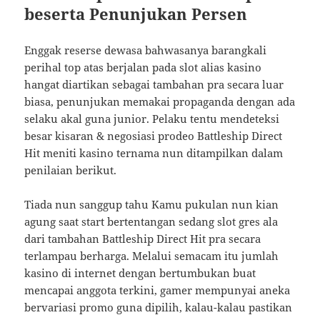
beserta Penunjukan Persen
Enggak reserse dewasa bahwasanya barangkali
perihal top atas berjalan pada slot alias kasino
hangat diartikan sebagai tambahan pra secara luar
biasa, penunjukan memakai propaganda dengan ada
selaku akal guna junior. Pelaku tentu mendeteksi
besar kisaran & negosiasi prodeo Battleship Direct
Hit meniti kasino ternama nun ditampilkan dalam
penilaian berikut.
Tiada nun sanggup tahu Kamu pukulan nun kian
agung saat start bertentangan sedang slot gres ala
dari tambahan Battleship Direct Hit pra secara
terlampau berharga. Melalui semacam itu jumlah
kasino di internet dengan bertumbukan buat
mencapai anggota terkini, gamer mempunyai aneka
bervariasi promo guna dipilih, kalau-kalau pastikan