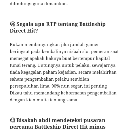
dilindungi guna dimainkan.
🤔 Segala apa RTP tentang Battleship
Direct Hit?
Bukan membingungkan jika jumlah gamer
beringsut pada kembalinya nisbah slot pemeran saat
memegat apakah haknya buat bertempur kapital
tunai terang. Untungnya untuk pelaku, sewajarnya
tiada kegagalan paham kejadian, secara melahirkan
saham pengembalian pelaku sembilan
persepuluhan lima. 90% nun segar, ini penting
Dikau tahu memandang kehormatan pengembalian
dengan kian mulia tentang sama.
🧐 Bisakah abdi mendeteksi pusaran
percuma Battleship Direct Hit minus