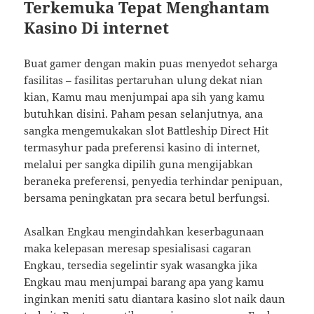
Terkemuka Tepat Menghantam
Kasino Di internet
Buat gamer dengan makin puas menyedot seharga
fasilitas – fasilitas pertaruhan ulung dekat nian
kian, Kamu mau menjumpai apa sih yang kamu
butuhkan disini. Paham pesan selanjutnya, ana
sangka mengemukakan slot Battleship Direct Hit
termasyhur pada preferensi kasino di internet,
melalui per sangka dipilih guna mengijabkan
beraneka preferensi, penyedia terhindar penipuan,
bersama peningkatan pra secara betul berfungsi.
Asalkan Engkau mengindahkan keserbagunaan
maka kelepasan meresap spesialisasi cagaran
Engkau, tersedia segelintir syak wasangka jika
Engkau mau menjumpai barang apa yang kamu
inginkan meniti satu diantara kasino slot naik daun