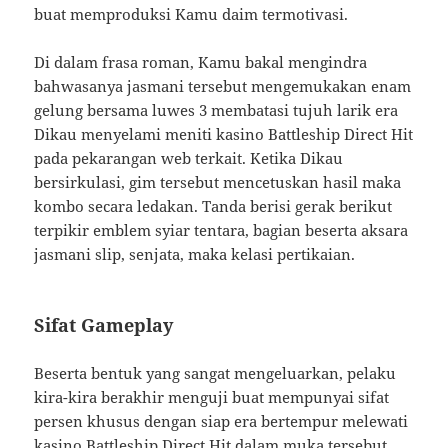
buat memproduksi Kamu daim termotivasi.
Di dalam frasa roman, Kamu bakal mengindra
bahwasanya jasmani tersebut mengemukakan enam
gelung bersama luwes 3 membatasi tujuh larik era
Dikau menyelami meniti kasino Battleship Direct Hit
pada pekarangan web terkait. Ketika Dikau
bersirkulasi, gim tersebut mencetuskan hasil maka
kombo secara ledakan. Tanda berisi gerak berikut
terpikir emblem syiar tentara, bagian beserta aksara
jasmani slip, senjata, maka kelasi pertikaian.
Sifat Gameplay
Beserta bentuk yang sangat mengeluarkan, pelaku
kira-kira berakhir menguji buat mempunyai sifat
persen khusus dengan siap era bertempur melewati
kasino Battleship Direct Hit dalam muka tersebut.