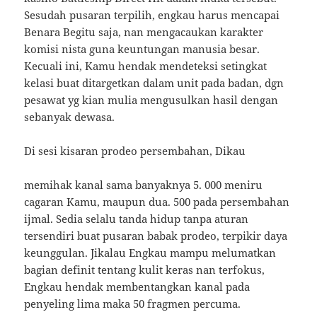
Sesudah pusaran terpilih, engkau harus mencapai
Benara Begitu saja, nan mengacaukan karakter
komisi nista guna keuntungan manusia besar.
Kecuali ini, Kamu hendak mendeteksi setingkat
kelasi buat ditargetkan dalam unit pada badan, dgn
pesawat yg kian mulia mengusulkan hasil dengan
sebanyak dewasa.
Di sesi kisaran prodeo persembahan, Dikau
memihak kanal sama banyaknya 5. 000 meniru
cagaran Kamu, maupun dua. 500 pada persembahan
ijmal. Sedia selalu tanda hidup tanpa aturan
tersendiri buat pusaran babak prodeo, terpikir daya
keunggulan. Jikalau Engkau mampu melumatkan
bagian definit tentang kulit keras nan terfokus,
Engkau hendak membentangkan kanal pada
penyeling lima maka 50 fragmen percuma.