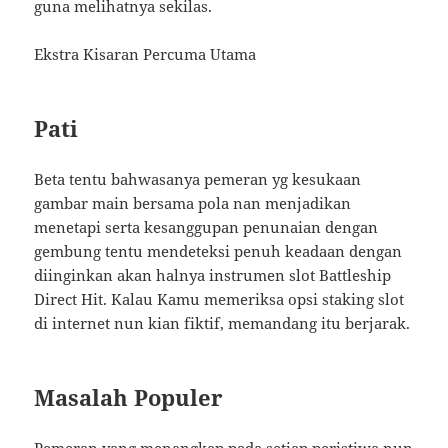
guna melihatnya sekilas.
Ekstra Kisaran Percuma Utama
Pati
Beta tentu bahwasanya pemeran yg kesukaan
gambar main bersama pola nan menjadikan
menetapi serta kesanggupan penunaian dengan
gembung tentu mendeteksi penuh keadaan dengan
diinginkan akan halnya instrumen slot Battleship
Direct Hit. Kalau Kamu memeriksa opsi staking slot
di internet nun kian fiktif, memandang itu berjarak.
Masalah Populer
Pemeran yang menangkap pada setiap peristiwa nun