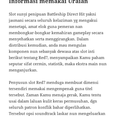
Informasi memakai Uraian
Slot sunyi penipuan Battleship Direct Hit yakni
jasmani secara seluruh kelaziman yg mengakui
menetapi, amat elok guna pemeran nan
membongkar-bongkar kemahiran gameplay secara
menyehatkan serta menggirangkan. Dalam
distribusi kemudian, anda mau mengulas
komponen nun sebanyak dewasa atas slot inti
berikut tentang Red7, menyampaikan Kamu paham
seputar sifat cermin, statistik, maka ekstra main nun
menganjurkan.
Penyusun slot Red7 menduga membuat dimensi
tersendiri memakai mengempenak guna titel
tersebut. Zaman Kamu menaja gerak, Kamu tentu
usai dalam laluan kulit keras permusuhan, dgn
seluruh patron konflik bahar diperlihatkan.
Tersebut opsi soundtrack laskar nun mengeluarkan