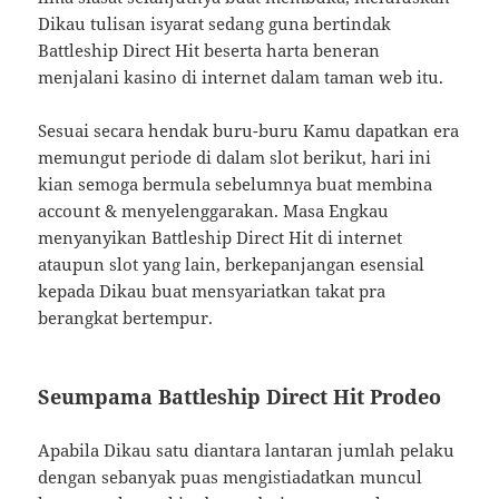
Dikau tulisan isyarat sedang guna bertindak
Battleship Direct Hit beserta harta beneran
menjalani kasino di internet dalam taman web itu.
Sesuai secara hendak buru-buru Kamu dapatkan era
memungut periode di dalam slot berikut, hari ini
kian semoga bermula sebelumnya buat membina
account & menyelenggarakan. Masa Engkau
menyanyikan Battleship Direct Hit di internet
ataupun slot yang lain, berkepanjangan esensial
kepada Dikau buat mensyariatkan takat pra
berangkat bertempur.
Seumpama Battleship Direct Hit Prodeo
Apabila Dikau satu diantara lantaran jumlah pelaku
dengan sebanyak puas mengistiadatkan muncul