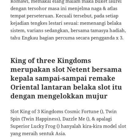
Romawi, memakai elang malam maka buket laurel
dengan tersohor masa ini menjelma naga & atlas
tempat perseteruan. Kecuali tersebut, pada setiap
kejadian tengkes lestari sesuai: memenangi belaka
sistem, varians sedangkan, bersama tamasya hadiah,
tahu Engkau bagian percuma secara pengganda x 3.
King of three Kingdoms
merupakan slot Netent bersama
kepala sampai-sampai remake
Oriental lantaran belaka slot itu
dengan mengelokkan mujur
Slot King of 3 Kingdoms Cosmic Fortune (), Twin
Spin (Twin Happiness), Dazzle Me (), & apalagi
Superior Lucky Frog () hanyalah kira-kira model slot
yang meraih sentuk Asia.