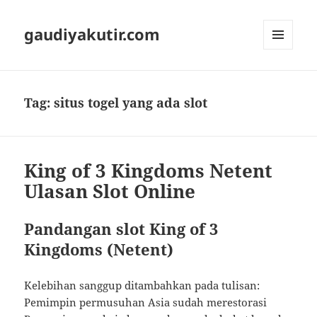
gaudiyakutir.com
MENU
DAN
WIDGET
Tag:
situs togel yang ada slot
King of 3 Kingdoms Netent
Ulasan Slot Online
Pandangan slot King of 3
Kingdoms (Netent)
Kelebihan sanggup ditambahkan pada tulisan:
Pemimpin permusuhan Asia sudah merestorasi