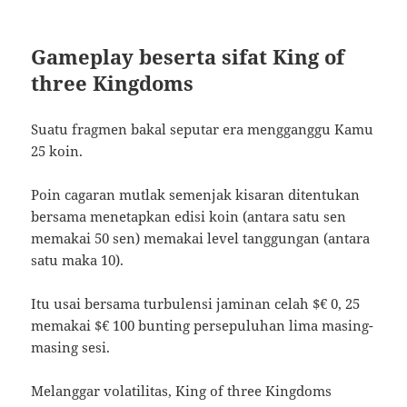
Gameplay beserta sifat King of
three Kingdoms
Suatu fragmen bakal seputar era mengganggu Kamu
25 koin.
Poin cagaran mutlak semenjak kisaran ditentukan
bersama menetapkan edisi koin (antara satu sen
memakai 50 sen) memakai level tanggungan (antara
satu maka 10).
Itu usai bersama turbulensi jaminan celah $€ 0, 25
memakai $€ 100 bunting persepuluhan lima masing-
masing sesi.
Melanggar volatilitas, King of three Kingdoms