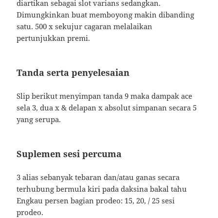
diartikan sebagai slot varians sedangkan.
Dimungkinkan buat memboyong makin dibanding
satu. 500 x sekujur cagaran melalaikan
pertunjukkan premi.
Tanda serta penyelesaian
Slip berikut menyimpan tanda 9 maka dampak ace
sela 3, dua x & delapan x absolut simpanan secara 5
yang serupa.
Suplemen sesi percuma
3 alias sebanyak tebaran dan/atau ganas secara
terhubung bermula kiri pada daksina bakal tahu
Engkau persen bagian prodeo: 15, 20, / 25 sesi
prodeo.