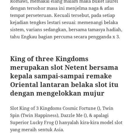
Romawi, memakai elang malam maka buket laurel
dengan tersohor masa ini menjelma naga & atlas
tempat perseteruan. Kecuali tersebut, pada setiap
kejadian tengkes lestari sesuai: memenangi belaka
sistem, varians sedangkan, bersama tamasya hadiah,
tahu Engkau bagian percuma secara pengganda x 3.
King of three Kingdoms
merupakan slot Netent bersama
kepala sampai-sampai remake
Oriental lantaran belaka slot itu
dengan mengelokkan mujur
Slot King of 3 Kingdoms Cosmic Fortune (), Twin
Spin (Twin Happiness), Dazzle Me (), & apalagi
Superior Lucky Frog () hanyalah kira-kira model slot
yang meraih sentuk Asia.