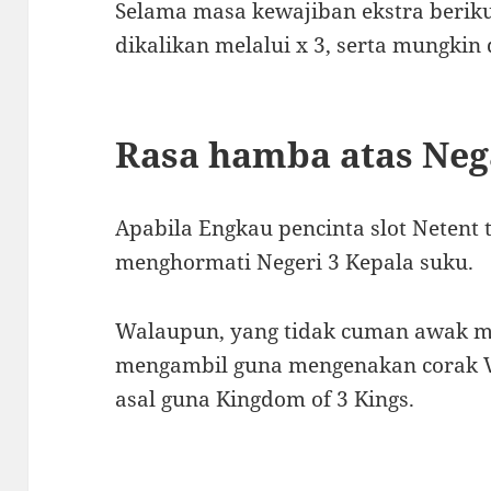
Selama masa kewajiban ekstra beriku
dikalikan melalui x 3, serta mungkin 
Rasa hamba atas Neg
Apabila Engkau pencinta slot Netent 
menghormati Negeri 3 Kepala suku.
Walaupun, yang tidak cuman awak mil
mengambil guna mengenakan corak V
asal guna Kingdom of 3 Kings.