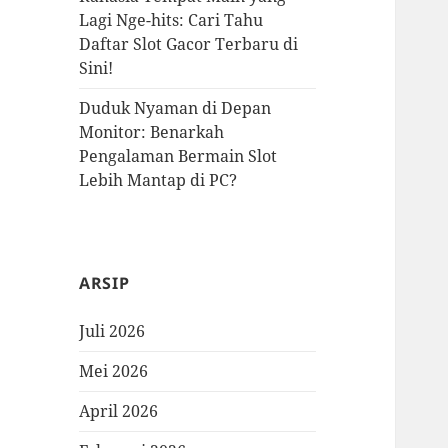
Lagi Nge-hits: Cari Tahu
Daftar Slot Gacor Terbaru di
Sini!
Duduk Nyaman di Depan
Monitor: Benarkah
Pengalaman Bermain Slot
Lebih Mantap di PC?
ARSIP
Juli 2026
Mei 2026
April 2026