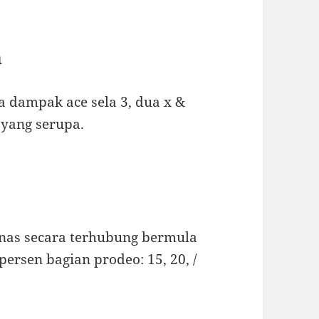
n
 dampak ace sela 3, dua x &
 yang serupa.
anas secara terhubung bermula
ersen bagian prodeo: 15, 20, /