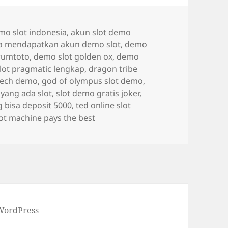
mo slot indonesia
,
akun slot demo
a mendapatkan akun demo slot
,
demo
rumtoto
,
demo slot golden ox
,
demo
lot pragmatic lengkap
,
dragon tribe
tech demo
,
god of olympus slot demo
,
 yang ada slot
,
slot demo gratis joker
,
g bisa deposit 5000
,
ted online slot
ot machine pays the best
WordPress