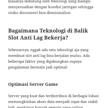
biasanya didukung oleh teknologi yang mampu
menyesuaikan dengan kondisi jaringan sehingga
risiko disconnect bisa diminimalisir.
Bagaimana Teknologi di Balik
Slot Anti Lag Bekerja?
Sebenarnya, nggak ada satu teknologi aja yang
membuat slot anti lag bisa berjalan mulus. Ada
beberapa faktor yang digabungkan supaya
pengalaman bermain jadi optimal:
Optimasi Server Game
Server yang kuat dan terdistribusi di berbagai lokasi
memungkinkan akses data menjadi cepat dan stabil.
Jadi, meskipun banyak pemain yang online