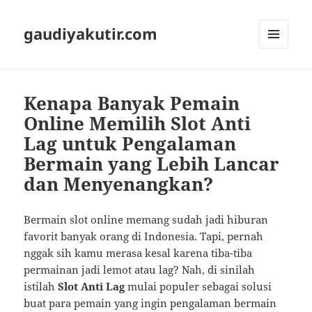
gaudiyakutir.com
MENU
DAN
WIDGET
Kenapa Banyak Pemain
Online Memilih Slot Anti
Lag untuk Pengalaman
Bermain yang Lebih Lancar
dan Menyenangkan?
Bermain slot online memang sudah jadi hiburan
favorit banyak orang di Indonesia. Tapi, pernah
nggak sih kamu merasa kesal karena tiba-tiba
permainan jadi lemot atau lag? Nah, di sinilah
istilah
Slot Anti Lag
mulai populer sebagai solusi
buat para pemain yang ingin pengalaman bermain