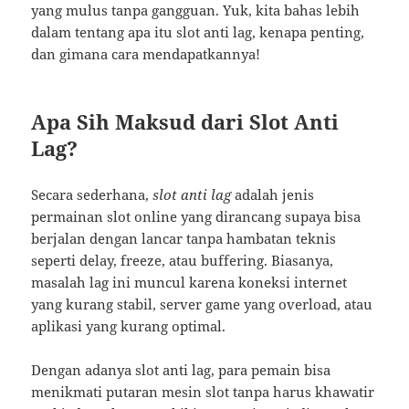
yang mulus tanpa gangguan. Yuk, kita bahas lebih
dalam tentang apa itu slot anti lag, kenapa penting,
dan gimana cara mendapatkannya!
Apa Sih Maksud dari Slot Anti
Lag?
Secara sederhana,
slot anti lag
adalah jenis
permainan slot online yang dirancang supaya bisa
berjalan dengan lancar tanpa hambatan teknis
seperti delay, freeze, atau buffering. Biasanya,
masalah lag ini muncul karena koneksi internet
yang kurang stabil, server game yang overload, atau
aplikasi yang kurang optimal.
Dengan adanya slot anti lag, para pemain bisa
menikmati putaran mesin slot tanpa harus khawatir