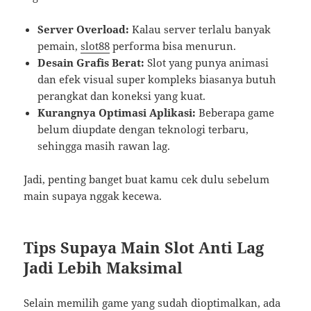
Server Overload:
Kalau server terlalu banyak
pemain,
slot88
performa bisa menurun.
Desain Grafis Berat:
Slot yang punya animasi
dan efek visual super kompleks biasanya butuh
perangkat dan koneksi yang kuat.
Kurangnya Optimasi Aplikasi:
Beberapa game
belum diupdate dengan teknologi terbaru,
sehingga masih rawan lag.
Jadi, penting banget buat kamu cek dulu sebelum
main supaya nggak kecewa.
Tips Supaya Main Slot Anti Lag
Jadi Lebih Maksimal
Selain memilih game yang sudah dioptimalkan, ada