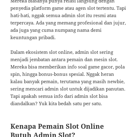
Mereka biasanya punya relasi langsung dengan
penyedia platform game atau agen slot tertentu. Tapi
hati-hati, nggak semua admin slot itu resmi atau
terpercaya. Ada yang memang profesional dan jujur,
ada juga yang cuma numpang nama demi
keuntungan pribadi.
Dalam ekosistem slot online, admin slot sering
menjadi jembatan antara pemain dan mesin slot.
Mereka bisa memberikan info soal game gacor, pola
spin, hingga bonus-bonus spesial. Nggak heran
kalau banyak pemain, terutama yang masih newbie,
sering mencari admin slot untuk dijadikan panutan.
Tapi apakah semua info dari admin slot bisa
diandalkan? Yuk kita bedah satu per satu.
Kenapa Pemain Slot Online
Butuh Admin Slot?