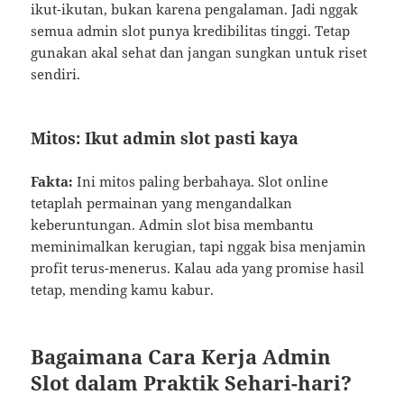
ikut-ikutan, bukan karena pengalaman. Jadi nggak
semua admin slot punya kredibilitas tinggi. Tetap
gunakan akal sehat dan jangan sungkan untuk riset
sendiri.
Mitos: Ikut admin slot pasti kaya
Fakta:
Ini mitos paling berbahaya. Slot online
tetaplah permainan yang mengandalkan
keberuntungan. Admin slot bisa membantu
meminimalkan kerugian, tapi nggak bisa menjamin
profit terus-menerus. Kalau ada yang promise hasil
tetap, mending kamu kabur.
Bagaimana Cara Kerja Admin
Slot dalam Praktik Sehari-hari?