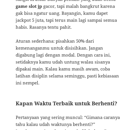
game slot jp
gacor, tapi malah bangkrut karena
gak bisa ngatur uang. Bayangin, kamu dapet
jackpot 5 juta, tapi terus main lagi sampai semua
habis. Rasanya tentu pahit.
Aturan sederhana: pisahkan 50% dari
kemenanganmu untuk disisihkan. Jangan
digabung lagi dengan modal. Dengan cara ini,
setidaknya kamu udah untung walau sisanya
dipakai main. Kalau kamu masih awam, coba
latihan disiplin selama seminggu, pasti kebiasaan
ini nempel.
Kapan Waktu Terbaik untuk Berhenti?
Pertanyaan yang sering muncul: “Gimana caranya
tahu kalau udah waktunya berhenti?”