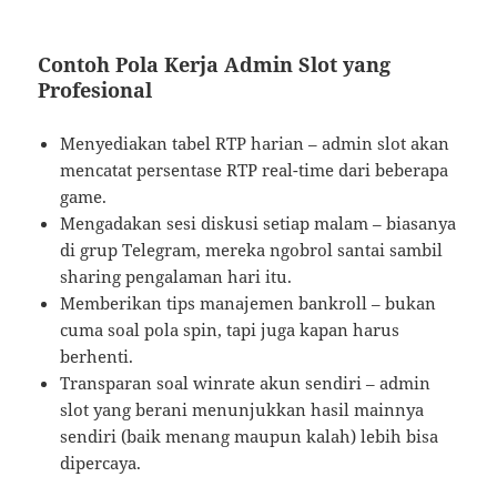
Contoh Pola Kerja Admin Slot yang
Profesional
Menyediakan tabel RTP harian – admin slot akan
mencatat persentase RTP real-time dari beberapa
game.
Mengadakan sesi diskusi setiap malam – biasanya
di grup Telegram, mereka ngobrol santai sambil
sharing pengalaman hari itu.
Memberikan tips manajemen bankroll – bukan
cuma soal pola spin, tapi juga kapan harus
berhenti.
Transparan soal winrate akun sendiri – admin
slot yang berani menunjukkan hasil mainnya
sendiri (baik menang maupun kalah) lebih bisa
dipercaya.