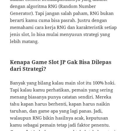
dengan algoritma RNG (Random Number
Generator). Tapi jangan salah paham, RNG bukan
berarti kamu cuma bisa pasrah. Justru dengan
memahami cara kerja RNG dan karakteristik setiap
jenis slot, lo bisa mulai menyusun strategi yang
lebih matang.
Kenapa Game Slot JP Gak Bisa Dilepas
dari Strategi?
Banyak yang bilang kalau main slot itu 100% hoki.
Tapi kalau kamu perhatikan, pemain yang sering
menang biasanya punya catatan sendiri. Mereka
tahu kapan harus berhenti, kapan harus naikin
taruhan, dan game apa yang lagi panas. Jadi,
walaupun RNG bikin hasilnya acak, keputusan
kamu sebagai pemain tetap jadi faktor penentu.