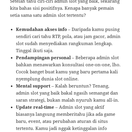
Setelah tahu ciri-ciri admin slot yang baik, sekarang
kita bahas sisi positifnya. Kenapa banyak pemain
setia sama satu admin slot tertentu?
Kemudahan akses info
– Daripada kamu pusing
sendiri cari tahu RTP, pola, atau jam gacor, admin
slot sudah menyediakan rangkuman lengkap.
Tinggal ikuti saja.
Pendampingan personal
– Beberapa admin slot
bahkan menawarkan konsultasi one-on-one, lho.
Cocok banget buat kamu yang baru pertama kali
nyemplung dunia slot online.
Mental support
– Kalah beruntun? Tenang,
admin slot yang baik bakal ngasih semangat dan
saran strategi, bukan malah nyuruh kamu all-in.
Update real-time
– Admin slot yang aktif
biasanya langsung memberitahu jika ada game
baru, event, atau perubahan aturan di situs
tertentu. Kamu jadi nggak ketinggalan info