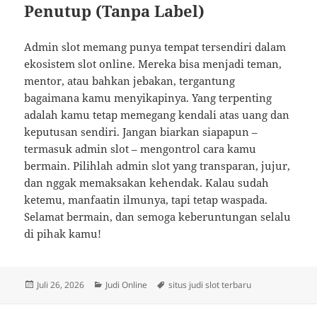
Penutup (Tanpa Label)
Admin slot memang punya tempat tersendiri dalam
ekosistem slot online. Mereka bisa menjadi teman,
mentor, atau bahkan jebakan, tergantung
bagaimana kamu menyikapinya. Yang terpenting
adalah kamu tetap memegang kendali atas uang dan
keputusan sendiri. Jangan biarkan siapapun –
termasuk admin slot – mengontrol cara kamu
bermain. Pilihlah admin slot yang transparan, jujur,
dan nggak memaksakan kehendak. Kalau sudah
ketemu, manfaatin ilmunya, tapi tetap waspada.
Selamat bermain, dan semoga keberuntungan selalu
di pihak kamu!
Diposkan
Kategori
Tag
Juli 26, 2026
Judi Online
situs judi slot terbaru
pada