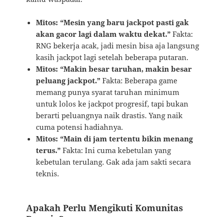
Mitos: “Mesin yang baru jackpot pasti gak
akan gacor lagi dalam waktu dekat.”
Fakta:
RNG bekerja acak, jadi mesin bisa aja langsung
kasih jackpot lagi setelah beberapa putaran.
Mitos: “Makin besar taruhan, makin besar
peluang jackpot.”
Fakta: Beberapa game
memang punya syarat taruhan minimum
untuk lolos ke jackpot progresif, tapi bukan
berarti peluangnya naik drastis. Yang naik
cuma potensi hadiahnya.
Mitos: “Main di jam tertentu bikin menang
terus.”
Fakta: Ini cuma kebetulan yang
kebetulan terulang. Gak ada jam sakti secara
teknis.
Apakah Perlu Mengikuti Komunitas