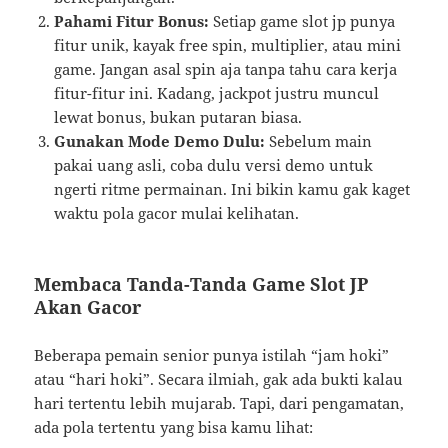
Pahami Fitur Bonus:
Setiap game slot jp punya
fitur unik, kayak free spin, multiplier, atau mini
game. Jangan asal spin aja tanpa tahu cara kerja
fitur-fitur ini. Kadang, jackpot justru muncul
lewat bonus, bukan putaran biasa.
Gunakan Mode Demo Dulu:
Sebelum main
pakai uang asli, coba dulu versi demo untuk
ngerti ritme permainan. Ini bikin kamu gak kaget
waktu pola gacor mulai kelihatan.
Membaca Tanda-Tanda Game Slot JP
Akan Gacor
Beberapa pemain senior punya istilah “jam hoki”
atau “hari hoki”. Secara ilmiah, gak ada bukti kalau
hari tertentu lebih mujarab. Tapi, dari pengamatan,
ada pola tertentu yang bisa kamu lihat: