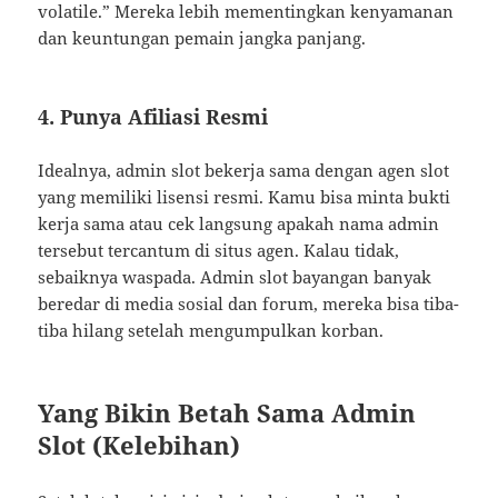
volatile.” Mereka lebih mementingkan kenyamanan
dan keuntungan pemain jangka panjang.
4. Punya Afiliasi Resmi
Idealnya, admin slot bekerja sama dengan agen slot
yang memiliki lisensi resmi. Kamu bisa minta bukti
kerja sama atau cek langsung apakah nama admin
tersebut tercantum di situs agen. Kalau tidak,
sebaiknya waspada. Admin slot bayangan banyak
beredar di media sosial dan forum, mereka bisa tiba-
tiba hilang setelah mengumpulkan korban.
Yang Bikin Betah Sama Admin
Slot (Kelebihan)