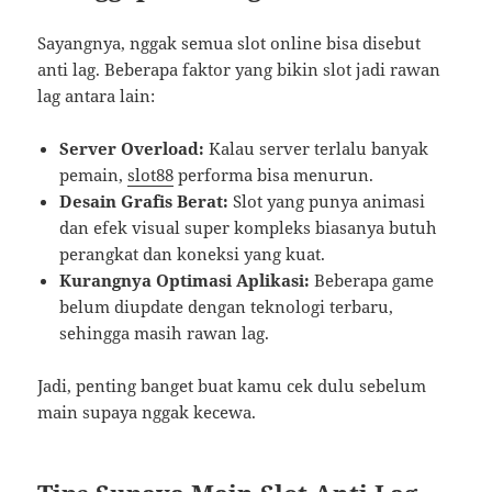
Sayangnya, nggak semua slot online bisa disebut
anti lag. Beberapa faktor yang bikin slot jadi rawan
lag antara lain:
Server Overload:
Kalau server terlalu banyak
pemain,
slot88
performa bisa menurun.
Desain Grafis Berat:
Slot yang punya animasi
dan efek visual super kompleks biasanya butuh
perangkat dan koneksi yang kuat.
Kurangnya Optimasi Aplikasi:
Beberapa game
belum diupdate dengan teknologi terbaru,
sehingga masih rawan lag.
Jadi, penting banget buat kamu cek dulu sebelum
main supaya nggak kecewa.