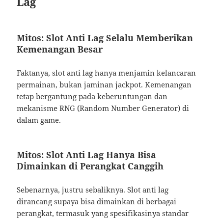
Lag
Mitos: Slot Anti Lag Selalu Memberikan
Kemenangan Besar
Faktanya, slot anti lag hanya menjamin kelancaran
permainan, bukan jaminan jackpot. Kemenangan
tetap bergantung pada keberuntungan dan
mekanisme RNG (Random Number Generator) di
dalam game.
Mitos: Slot Anti Lag Hanya Bisa
Dimainkan di Perangkat Canggih
Sebenarnya, justru sebaliknya. Slot anti lag
dirancang supaya bisa dimainkan di berbagai
perangkat, termasuk yang spesifikasinya standar