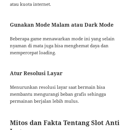
atau kuota internet.
Gunakan Mode Malam atau Dark Mode
Beberapa game menawarkan mode ini yang selain
nyaman di mata juga bisa menghemat daya dan
mempercepat loading.
Atur Resolusi Layar
Menurunkan resolusi layar saat bermain bisa
membantu mengurangi beban grafis sehingga
permainan berjalan lebih mulus.
Mitos dan Fakta Tentang Slot Anti