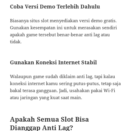
Coba Versi Demo Terlebih Dahulu
Biasanya situs slot menyediakan versi demo gratis.
Gunakan kesempatan ini untuk merasakan sendiri
apakah game tersebut benar-benar anti lag atau
tidak.
Gunakan Koneksi Internet Stabil
Walaupun game sudah diklaim anti lag, tapi kalau
koneksi internet kamu sering putus-putus, tetap saja
bakal terasa gangguan. Jadi, usahakan pakai Wi-Fi
atau jaringan yang kuat saat main.
Apakah Semua Slot Bisa
Dianggap Anti Lag?