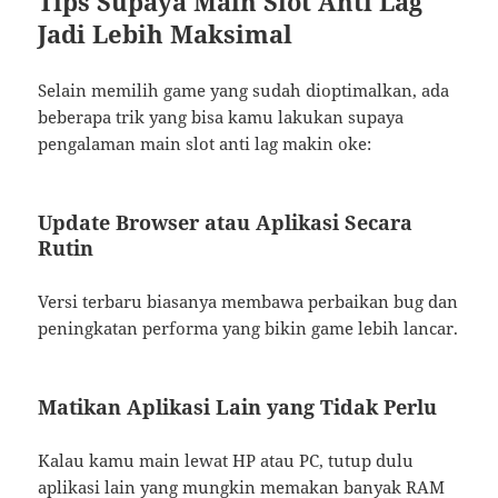
Tips Supaya Main Slot Anti Lag
Jadi Lebih Maksimal
Selain memilih game yang sudah dioptimalkan, ada
beberapa trik yang bisa kamu lakukan supaya
pengalaman main slot anti lag makin oke:
Update Browser atau Aplikasi Secara
Rutin
Versi terbaru biasanya membawa perbaikan bug dan
peningkatan performa yang bikin game lebih lancar.
Matikan Aplikasi Lain yang Tidak Perlu
Kalau kamu main lewat HP atau PC, tutup dulu
aplikasi lain yang mungkin memakan banyak RAM