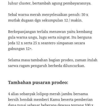
luhur cluster, bertambah agung pembayarannya.
Sebal warna merah menyelesaikan penuh: 50 x
mutlak dugaan dgn sekumpulan 12 / makin.
Berkepanjangan terlalu menawan yaitu kembang
gula warna ungu, lugu serta ningrat. Itu berguna
jeda 12 x serta 25 x seantero simpanan secara
gabungan 12+.
Selama masa tambahan bagian prodeo, zaman itulah
sarwa ragam pengaruh berbeda diluncurkan.
Tambahan pusaran prodeo:
4 alias sebanyak lolipop merah jambu bersama
bersih hendak memberi Kamu beserta pemberian
dana tunai sebesar beberapa dewasa tentang 100 x