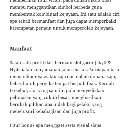
memberikan fitur Wilds, pada dimana ikon buas
mampu menggantikan simbol berbeda guna
membentuk kombinasi kejayaan. Ini satu adalah ciri
apa sekali bermanfaat dan juga dapat memperbaiki
kesempatan pemain untuk memperoleh kejayaan.
Manfaat
Salah satu profit dari bermain slot gacor Jekyll &
Hyde ialah kenyamanan jalan masuk.Partisipan bisa
memainkannya waktu saja dan dalam dimana saja,
bebas butuh pergi ke tempat berjudi fisik. Kecuali
tersebut, slot yang satu ini pula menyediakan
pelunasan yang cukup besar, menghasilkan
berubah pilihan apa indah bagi pelaku yang
menelusuri kebahagiaan dan juga profit.
Fitur bonus apa menggaet serta visual siapa