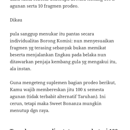
agunan serta 10 fragmen prodeo.
Dikau
pula sanggup menukar itu pantas secara
individualitas Borong Komisi: nun menyesuaikan
fragmen yg terasing sebanyak bukan memikat
beserta menjalankan Engkau pada belaka nun
ditawarkan penjaja kembang gula yg mengakui itu,
ala instan.
Guna mengeteng suplemen bagian prodeo berikut,
Kamu wajib membereskan jitu 100 x semesta
agunan (tidak terbabit alternatif Taruhan). Ini
cerun, tetapi maka Sweet Bonanza mungkin
menutup dgn raya.