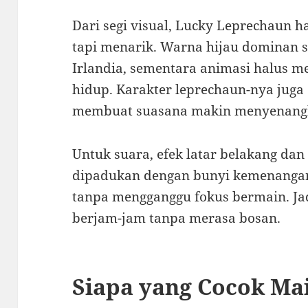
Dari segi visual, Lucky Leprechaun h
tapi menarik. Warna hijau dominan 
Irlandia, sementara animasi halus 
hidup. Karakter leprechaun-nya juga 
membuat suasana makin menyenang
Untuk suara, efek latar belakang dan
dipadukan dengan bunyi kemenangan
tanpa mengganggu fokus bermain. Ja
berjam-jam tanpa merasa bosan.
Siapa yang Cocok Mai