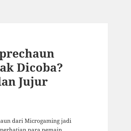
eprechaun
ak Dicoba?
an Jujur
chaun dari Microgaming jadi
 perhatian para pemain.