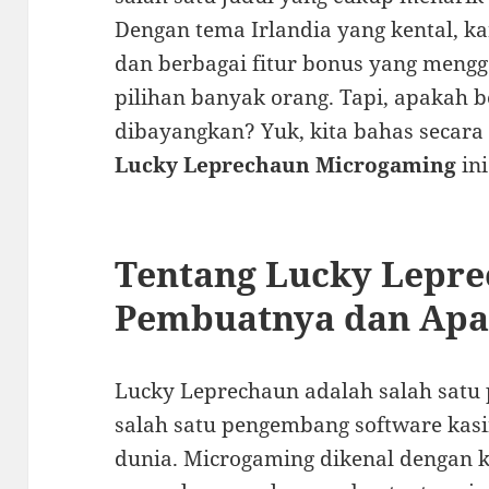
Dengan tema Irlandia yang kental, ka
dan berbagai fitur bonus yang menggo
pilihan banyak orang. Tapi, apakah be
dibayangkan? Yuk, kita bahas seca
Lucky Leprechaun Microgaming
ini
Tentang Lucky Lepre
Pembuatnya dan Apa
Lucky Leprechaun adalah salah satu
salah satu pengembang software kasin
dunia. Microgaming dikenal dengan ku