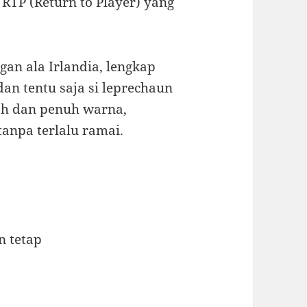
 RTP (Return to Player) yang
an ala Irlandia, lengkap
dan tentu saja si leprechaun
rah dan penuh warna,
npa terlalu ramai.
n tetap