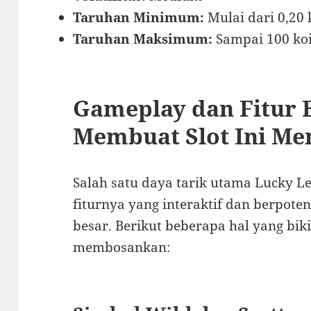
Taruhan Minimum:
Mulai dari 0,20 
Taruhan Maksimum:
Sampai 100 koi
Gameplay dan Fitur 
Membuat Slot Ini Me
Salah satu daya tarik utama Lucky L
fiturnya yang interaktif dan berpo
besar. Berikut beberapa hal yang bik
membosankan: