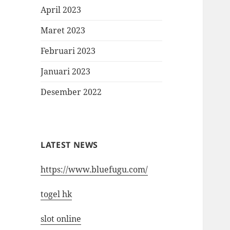
April 2023
Maret 2023
Februari 2023
Januari 2023
Desember 2022
LATEST NEWS
https://www.bluefugu.com/
togel hk
slot online