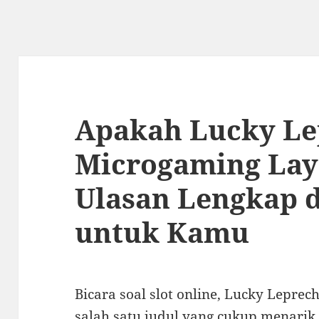
Apakah Lucky L
Microgaming Lay
Ulasan Lengkap d
untuk Kamu
Bicara soal slot online, Lucky Lepre
salah satu judul yang cukup menarik