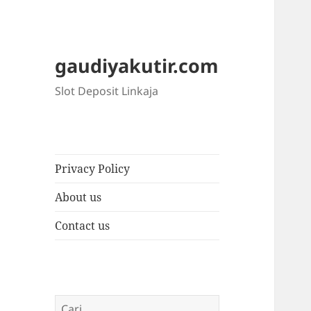
gaudiyakutir.com
Slot Deposit Linkaja
Privacy Policy
About us
Contact us
Cari