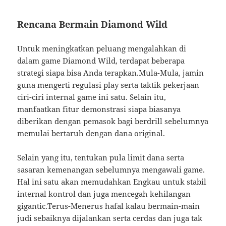
Rencana Bermain Diamond Wild
Untuk meningkatkan peluang mengalahkan di
dalam game Diamond Wild, terdapat beberapa
strategi siapa bisa Anda terapkan.Mula-Mula, jamin
guna mengerti regulasi play serta taktik pekerjaan
ciri-ciri internal game ini satu. Selain itu,
manfaatkan fitur demonstrasi siapa biasanya
diberikan dengan pemasok bagi berdrill sebelumnya
memulai bertaruh dengan dana original.
Selain yang itu, tentukan pula limit dana serta
sasaran kemenangan sebelumnya mengawali game.
Hal ini satu akan memudahkan Engkau untuk stabil
internal kontrol dan juga mencegah kehilangan
gigantic.Terus-Menerus hafal kalau bermain-main
judi sebaiknya dijalankan serta cerdas dan juga tak