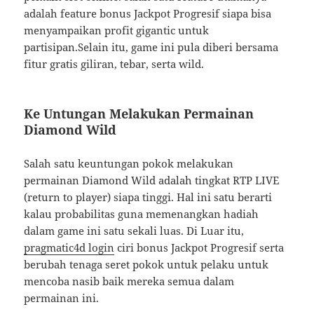
adalah feature bonus Jackpot Progresif siapa bisa
menyampaikan profit gigantic untuk
partisipan.Selain itu, game ini pula diberi bersama
fitur gratis giliran, tebar, serta wild.
Ke Untungan Melakukan Permainan
Diamond Wild
Salah satu keuntungan pokok melakukan
permainan Diamond Wild adalah tingkat RTP LIVE
(return to player) siapa tinggi. Hal ini satu berarti
kalau probabilitas guna memenangkan hadiah
dalam game ini satu sekali luas. Di Luar itu,
pragmatic4d login
ciri bonus Jackpot Progresif serta
berubah tenaga seret pokok untuk pelaku untuk
mencoba nasib baik mereka semua dalam
permainan ini.