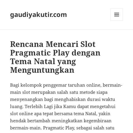
gaudiyakutir.com
MENU
DAN
WIDGET
Rencana Mencari Slot
Pragmatic Play dengan
Tema Natal yang
Menguntungkan
Bagi kelompok penggemar taruhan online, bermain-
main slot merupakan salah satu metode siapa
menyenangkan bagi menghabiskan durasi waktu
luang. Terlebih Lagi jika Kamu dapat mengetahui
slot online apa tepat bersama tema Natal, yakin
hendak bertambah meningkatkan kegembiraan
bermain-main. Pragmatic Play, sebagai salah satu