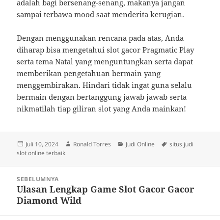
adalah bagi bersenang-senang, makanya jangan
sampai terbawa mood saat menderita kerugian.
Dengan menggunakan rencana pada atas, Anda
diharap bisa mengetahui slot gacor Pragmatic Play
serta tema Natal yang menguntungkan serta dapat
memberikan pengetahuan bermain yang
menggembirakan. Hindari tidak ingat guna selalu
bermain dengan bertanggung jawab jawab serta
nikmatilah tiap giliran slot yang Anda mainkan!
Diposkan
Penulis
Kategori
Tag
Juli 10, 2024
Ronald Torres
Judi Online
situs judi
pada
slot online terbaik
Navigasi
SEBELUMNYA
pos
Ulasan Lengkap Game Slot Gacor Gacor
Pos
Diamond Wild
sebelumnya: