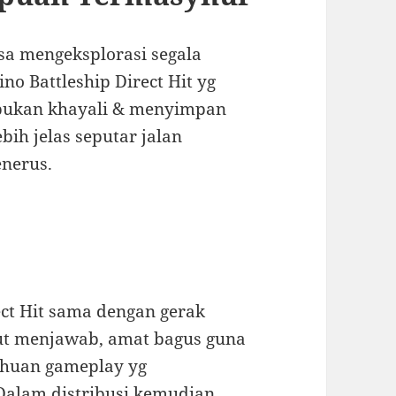
sa mengeksplorasi segala
o Battleship Direct Hit yg
mbukan khayali & menyimpan
ih jelas seputar jalan
enerus.
ect Hit sama dengan gerak
but menjawab, amat bagus guna
ahuan gameplay yg
lam distribusi kemudian,