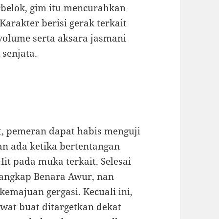
belok, gim itu mencurahkan
rakter berisi gerak terkait
volume serta aksara jasmani
 senjata.
, pemeran dapat habis menguji
an ada ketika bertentangan
it pada muka terkait. Selesai
nangkap Benara Awur, nan
emajuan gergasi. Kecuali ini,
at buat ditargetkan dekat