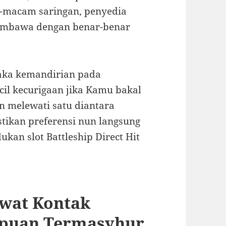
-macam saringan, penyedia
 pembawa dengan benar-benar
aka kemandirian pada
cil kecurigaan jika Kamu bakal
n melewati satu diantara
stikan preferensi nun langsung
an slot Battleship Direct Hit
awat Kontak
ipuan Termasyhur