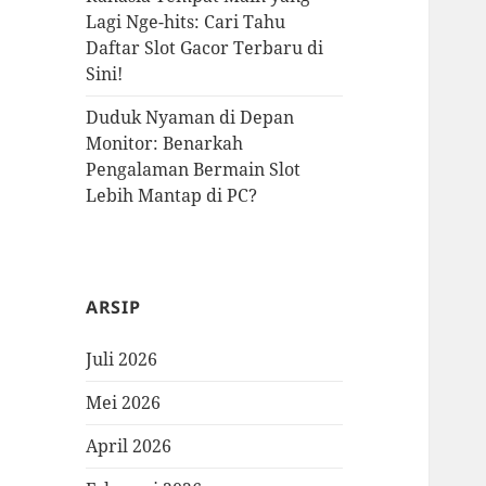
Lagi Nge-hits: Cari Tahu
Daftar Slot Gacor Terbaru di
Sini!
Duduk Nyaman di Depan
Monitor: Benarkah
Pengalaman Bermain Slot
Lebih Mantap di PC?
ARSIP
Juli 2026
Mei 2026
April 2026