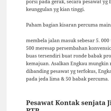
porsi pada gerak, secara pesawat y
keunggulan yg kian tinggi.
Paham bagian kisaran percuma mai
membela jalan masuk sebesar 5. 000 t
500 meresap persembahan konvension
buas tersendiri buat ronde babak pr
kemajuan. Asalkan Engkau mungkin m
dibanding pesawat yg terfokus, Eng
pada jeda lima & 50 babak percuma.
Pesawat Kontak senjata J
RTP