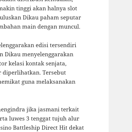
kin tinggi akan halnya slot
luluskan Dikau paham seputar
 tambahan main dengan muncul.
enggarakan edisi tersendiri
an Dikau menyelenggarakan
or kelasi kontak senjata,
 diperlihatkan. Tersebut
 memikat guna melaksanakan
gindra jika jasmani terkait
a luwes 3 tenggat tujuh alur
no Battleship Direct Hit dekat