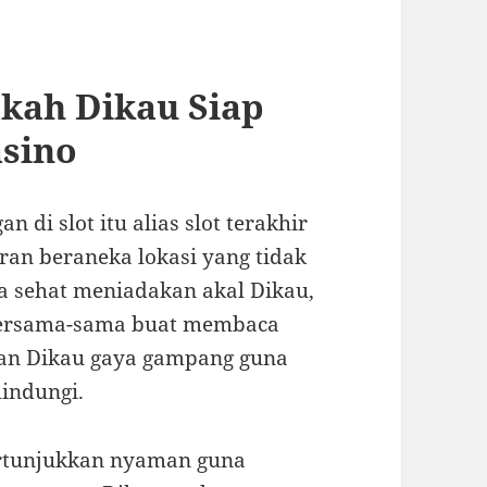
kah Dikau Siap
sino
 di slot itu alias slot terakhir
ran beraneka lokasi yang tidak
na sehat meniadakan akal Dikau,
bersama-sama buat membaca
kan Dikau gaya gampang guna
indungi.
tunjukkan nyaman guna