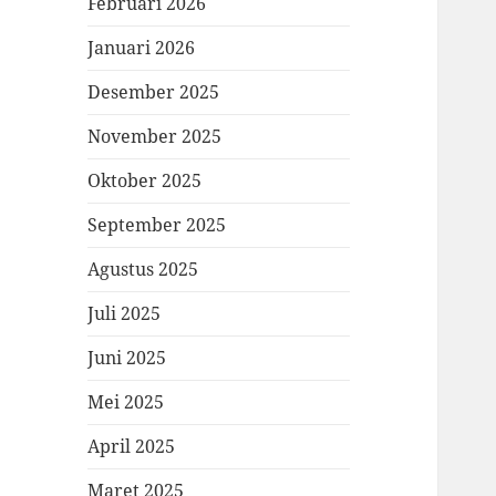
Februari 2026
Januari 2026
Desember 2025
November 2025
Oktober 2025
September 2025
Agustus 2025
Juli 2025
Juni 2025
Mei 2025
April 2025
Maret 2025