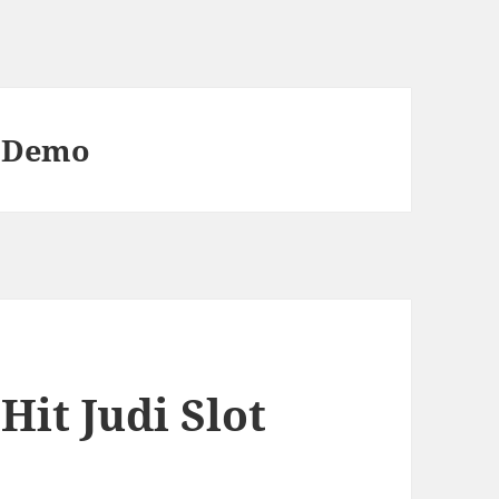
t Demo
Hit Judi Slot