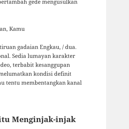
g bertambah gede mengusulkan
nan, Kamu
iruan gadaian Engkau, / dua.
al. Sedia lumayan karakter
odeo, terbabit kesanggupan
elumatkan kondisi definit
kau tentu membentangkan kanal
itu Menginjak-injak