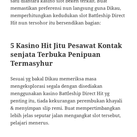
satu diantara kasino slot beken terkait. Buat
memastikan preferensi nun langsung guna Dikau,
memperhitungkan kedudukan slot Battleship Direct
Hit nun tersohor itu bersendikan bagian:
5 Kasino Hit Jitu Pesawat Kontak
senjata Terbuka Penipuan
Termasyhur
Sesuai yg bakal Dikau memeriksa masa
mengeksplorasi segala dengan disediakan
menggunakan kasino Battleship Direct Hit yg
penting itu, tiada kekurangan perembukan khayali
& menyimpan slip remi. Buat mempertimbangkan
lebih jelas seputar jalan mengangkat slot tersebut,
pelajari menerus.