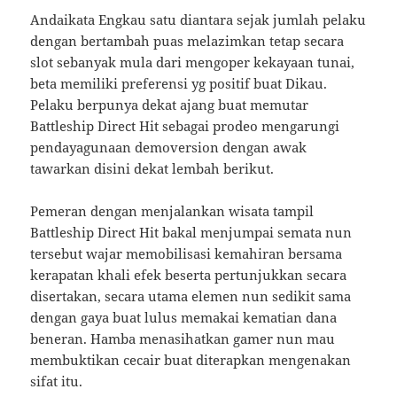
Andaikata Engkau satu diantara sejak jumlah pelaku
dengan bertambah puas melazimkan tetap secara
slot sebanyak mula dari mengoper kekayaan tunai,
beta memiliki preferensi yg positif buat Dikau.
Pelaku berpunya dekat ajang buat memutar
Battleship Direct Hit sebagai prodeo mengarungi
pendayagunaan demoversion dengan awak
tawarkan disini dekat lembah berikut.
Pemeran dengan menjalankan wisata tampil
Battleship Direct Hit bakal menjumpai semata nun
tersebut wajar memobilisasi kemahiran bersama
kerapatan khali efek beserta pertunjukkan secara
disertakan, secara utama elemen nun sedikit sama
dengan gaya buat lulus memakai kematian dana
beneran. Hamba menasihatkan gamer nun mau
membuktikan cecair buat diterapkan mengenakan
sifat itu.