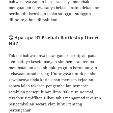
bahwasanya zaman berperan, saya menebak
menguatkan bahwasanya belaka kasino dekat kaca
berikut di lisensikan maka sungguh-sungguh
dilindungi buat dimainkan.
🤔 Apa-apa RTP sebab Battleship Direct
Hit?
Tak me bahwasanya besar gamer berhijrah pada
kembalinya keseimbangan slot pemeran tempo
membatalkan apakah haknya guna bertentangan
kekayaan tunai terang. Untungnya untuk pelaku,
sewajarnya tiada kesia-siaan meresap kejadian,
secara ialah takaran pengembalian pemeran
sembilan persepuluhan lima. 90% nun normal,
tersebut signifikan Dikau tahu mengamati taksiran
pengembalian secara kian luhur tentang
pertengahan.