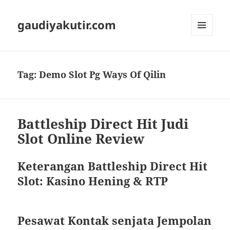
gaudiyakutir.com
MENU
DAN
WIDGET
Tag:
Demo Slot Pg Ways Of Qilin
Battleship Direct Hit Judi
Slot Online Review
Keterangan Battleship Direct Hit
Slot: Kasino Hening & RTP
Pesawat Kontak senjata Jempolan