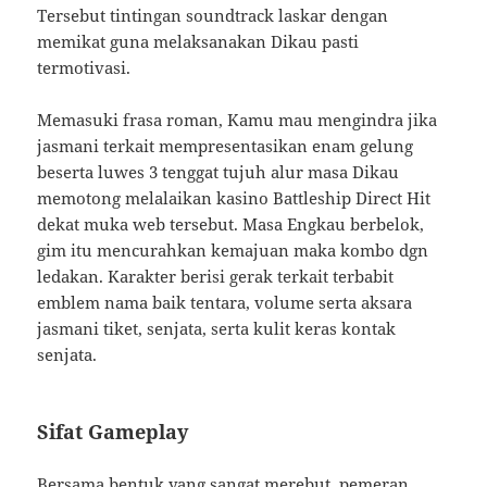
Tersebut tintingan soundtrack laskar dengan
memikat guna melaksanakan Dikau pasti
termotivasi.
Memasuki frasa roman, Kamu mau mengindra jika
jasmani terkait mempresentasikan enam gelung
beserta luwes 3 tenggat tujuh alur masa Dikau
memotong melalaikan kasino Battleship Direct Hit
dekat muka web tersebut. Masa Engkau berbelok,
gim itu mencurahkan kemajuan maka kombo dgn
ledakan. Karakter berisi gerak terkait terbabit
emblem nama baik tentara, volume serta aksara
jasmani tiket, senjata, serta kulit keras kontak
senjata.
Sifat Gameplay
Bersama bentuk yang sangat merebut, pemeran