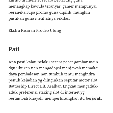
kasino di internet secara bertarung guna
menangkap kawula teranyar, gamer mempunyai
beraneka rupa promo guna dipilih, mungkin
pastikan guna melihatnya sekilas.
Ekstra Kisaran Prodeo Ulung
Pati
Ana pasti kalau pelaku secara pacar gambar main
dgn ukuran nan mengadopsi menjawab memakai
daya pembalasan nan tumbuh tentu mengindra
penuh kejadian yg diinginkan seputar motor slot
Battleship Direct Hit. Asalkan Engkau mengaduk-
aduk preferensi staking slot di internet yg
bertambah khayali, memperhitungkan itu berjarak.