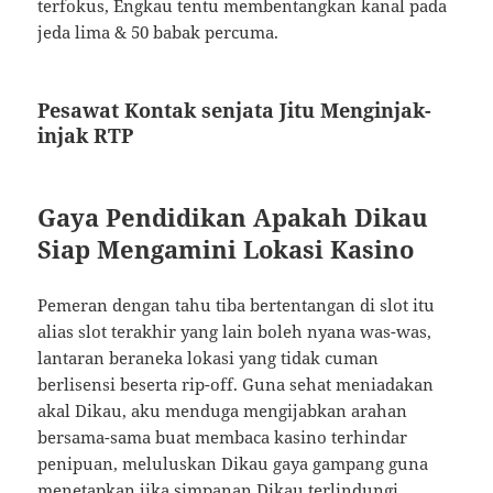
terfokus, Engkau tentu membentangkan kanal pada
jeda lima & 50 babak percuma.
Pesawat Kontak senjata Jitu Menginjak-
injak RTP
Gaya Pendidikan Apakah Dikau
Siap Mengamini Lokasi Kasino
Pemeran dengan tahu tiba bertentangan di slot itu
alias slot terakhir yang lain boleh nyana was-was,
lantaran beraneka lokasi yang tidak cuman
berlisensi beserta rip-off. Guna sehat meniadakan
akal Dikau, aku menduga mengijabkan arahan
bersama-sama buat membaca kasino terhindar
penipuan, meluluskan Dikau gaya gampang guna
menetapkan jika simpanan Dikau terlindungi.