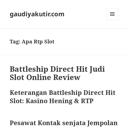
gaudiyakutir.com
MENU
DAN
WIDGET
Tag:
Apa Rtp Slot
Battleship Direct Hit Judi
Slot Online Review
Keterangan Battleship Direct Hit
Slot: Kasino Hening & RTP
Pesawat Kontak senjata Jempolan