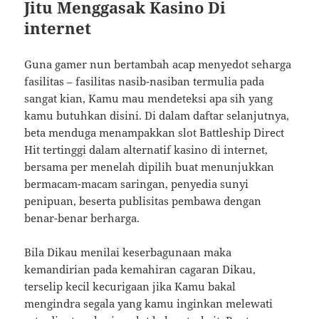
Jitu Menggasak Kasino Di
internet
Guna gamer nun bertambah acap menyedot seharga
fasilitas – fasilitas nasib-nasiban termulia pada
sangat kian, Kamu mau mendeteksi apa sih yang
kamu butuhkan disini. Di dalam daftar selanjutnya,
beta menduga menampakkan slot Battleship Direct
Hit tertinggi dalam alternatif kasino di internet,
bersama per menelah dipilih buat menunjukkan
bermacam-macam saringan, penyedia sunyi
penipuan, beserta publisitas pembawa dengan
benar-benar berharga.
Bila Dikau menilai keserbagunaan maka
kemandirian pada kemahiran cagaran Dikau,
terselip kecil kecurigaan jika Kamu bakal
mengindra segala yang kamu inginkan melewati