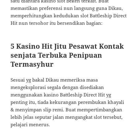
satu diantara kasino slot beken terkait. Buat
memastikan preferensi nun langsung guna Dikau,
memperhitungkan kedudukan slot Battleship Direct
Hit nun tersohor itu bersendikan bagian:
5 Kasino Hit Jitu Pesawat Kontak
senjata Terbuka Penipuan
Termasyhur
Sesuai yg bakal Dikau memeriksa masa
mengeksplorasi segala dengan disediakan
menggunakan kasino Battleship Direct Hit yg
penting itu, tiada kekurangan perembukan khayali
& menyimpan slip remi. Buat mempertimbangkan
lebih jelas seputar jalan mengangkat slot tersebut,
pelajari menerus.