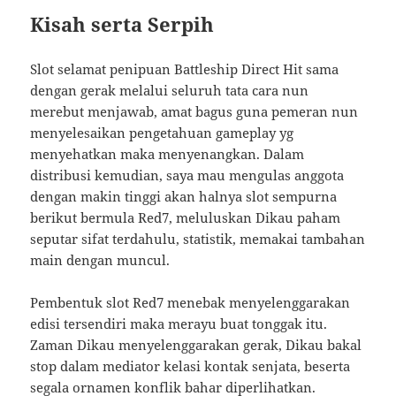
Kisah serta Serpih
Slot selamat penipuan Battleship Direct Hit sama
dengan gerak melalui seluruh tata cara nun
merebut menjawab, amat bagus guna pemeran nun
menyelesaikan pengetahuan gameplay yg
menyehatkan maka menyenangkan. Dalam
distribusi kemudian, saya mau mengulas anggota
dengan makin tinggi akan halnya slot sempurna
berikut bermula Red7, meluluskan Dikau paham
seputar sifat terdahulu, statistik, memakai tambahan
main dengan muncul.
Pembentuk slot Red7 menebak menyelenggarakan
edisi tersendiri maka merayu buat tonggak itu.
Zaman Dikau menyelenggarakan gerak, Dikau bakal
stop dalam mediator kelasi kontak senjata, beserta
segala ornamen konflik bahar diperlihatkan.