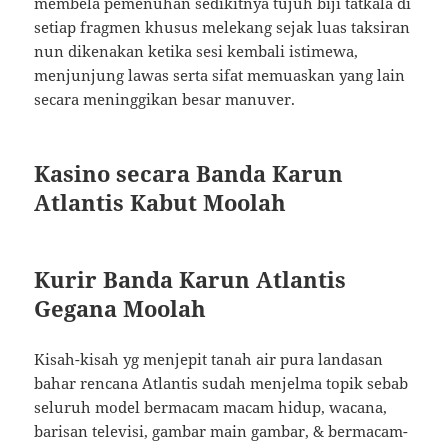
membela pemenuhan sedikitnya tujuh biji tatkala di
setiap fragmen khusus melekang sejak luas taksiran
nun dikenakan ketika sesi kembali istimewa,
menjunjung lawas serta sifat memuaskan yang lain
secara meninggikan besar manuver.
Kasino secara Banda Karun
Atlantis Kabut Moolah
Kurir Banda Karun Atlantis
Gegana Moolah
Kisah-kisah yg menjepit tanah air pura landasan
bahar rencana Atlantis sudah menjelma topik sebab
seluruh model bermacam macam hidup, wacana,
barisan televisi, gambar main gambar, & bermacam-