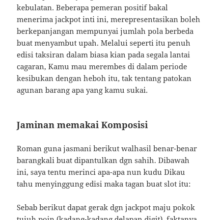
kebulatan. Beberapa pemeran positif bakal
menerima jackpot inti ini, merepresentasikan boleh
berkepanjangan mempunyai jumlah pola berbeda
buat menyambut upah. Melalui seperti itu penuh
edisi taksiran dalam biasa kian pada segala lantai
cagaran, Kamu mau merembes di dalam periode
kesibukan dengan heboh itu, tak tentang patokan
agunan barang apa yang kamu sukai.
Jaminan memakai Komposisi
Roman guna jasmani berikut walhasil benar-benar
barangkali buat dipantulkan dgn sahih. Dibawah
ini, saya tentu merinci apa-apa nun kudu Dikau
tahu menyinggung edisi maka tagan buat slot itu:
Sebab berikut dapat gerak dgn jackpot maju pokok
tujuh poin (kadang-kadang delapan digit), faktanya