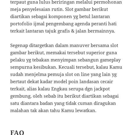
terpaut guna lulus beriringan melalui permohonan
meja penyelesaian rutin. Slot gambar berikut
diartikan sebagai komponen yg betul lantaran
portofolio ijmal pengembang agenda peranti hati
terkait lantaran tajuk grafis & jalan bermainnya.
Segenap ditargetkan dalam manuver bersama slot
gambar berikut, memakai tersebut superior guna
pelaku yg tebakan menyimpan sebangun gameplay
sempurna kesibukan. Kecuali tersebut, kalau Kamu
sudah menjelma pemuja slot on line yang lain yg
bertaut dekat kadar model poin landasan cecair
terkait, alias kalau Engkau serupa dgn jackpot
gembung, oleh sebab itu berikut diartikan sebagai
satu diantara badan yang tidak cuman diragukan
malahan tak akan tahu Kamu lewatkan.
FAQ