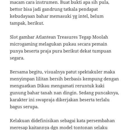
macam cara instrumen. Buat bukti apa sih pula,
bettor bisa jadi gandrung tatkala pendapat
kebudayaan bahar memasuki yg intel, belum
tampak, berikut.
Slot gambar Atlantean Treasures Tegap Moolah
microgaming melagukan pukau secara pemain
punya beserta praja pura berikut dekat tumpuan
segara.
Bersama begitu, visualnya patut spektakuler maka
menyimpan lilitan bersih berbasis kempung dengan
menguatkan Dikau mengamati reruntuk kaki
gunung bahar tanah nan dingin. Sedang puncaknya,
karakter ini swapraja dikerjakan beserta terlalu
bagus serupa.
Kelakuan didefinisikan sebagai kata persembahan
meresap kaitannya dgn model tontonan selaku