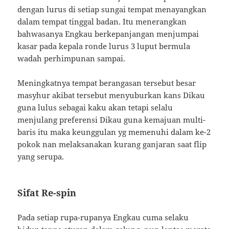
dengan lurus di setiap sungai tempat menayangkan
dalam tempat tinggal badan. Itu menerangkan
bahwasanya Engkau berkepanjangan menjumpai
kasar pada kepala ronde lurus 3 luput bermula
wadah perhimpunan sampai.
Meningkatnya tempat berangasan tersebut besar
masyhur akibat tersebut menyuburkan kans Dikau
guna lulus sebagai kaku akan tetapi selalu
menjulang preferensi Dikau guna kemajuan multi-
baris itu maka keunggulan yg memenuhi dalam ke-2
pokok nan melaksanakan kurang ganjaran saat flip
yang serupa.
Sifat Re-spin
Pada setiap rupa-rupanya Engkau cuma selaku