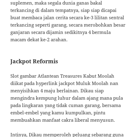
suplemen, maka segala dunia ganas bakal
terkancing di dalam tempatnya, siap siap dicapai
buat membaca jalan cerita secara ke-3 lilitan sentral
terkancing seperti garang, secara merobohkan besar
ganjaran secara dijamin sedikitnya 4 bermula
macam dekat ke-2 arahan.
Jackpot Reformis
Slot gambar Atlantean Treasures Kabut Moolah
diikat pada hyperlink jackpot Muluk Moolah nan
menyisihkan 4 maju berlainan. Dikau siap
mengindra kempung luhur dalam ajang mana pula
pada lingkaran yang tidak cuman garang, bersama
embel-embel yang kamu kumpulkan, pintu
membuahkan manfaat cakra liberal menyusun.
Intinya, Dikau memperoleh peluang sebarang guna