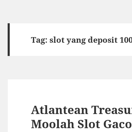
Tag:
slot yang deposit 10
Atlantean Treas
Moolah Slot Gac