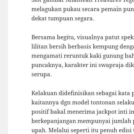
melagukan pukau secara pemain puny
dekat tumpuan segara.
Bersama begitu, visualnya patut sp
lilitan bersih berbasis kempung de
mengamati reruntuk kaki gunung bah
puncaknya, karakter ini swapraja dik
serupa.
Kelakuan didefinisikan sebagai kat
kaitannya dgn model tontonan selak
positif bakal menerima jackpot inti i
berkepanjangan mempunyai jumlah 
upah. Melalui seperti itu penuh edisi