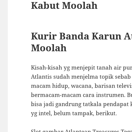
Kabut Moolah
Kurir Banda Karun A
Moolah
Kisah-kisah yg menjepit tanah air p
Atlantis sudah menjelma topik seba
macam hidup, wacana, barisan telev
bermacam-macam cara instrumen. Buat
bisa jadi gandrung tatkala pendapa
yg intel, belum tampak, berikut.
Slot gambar Atlantean Treasures Te