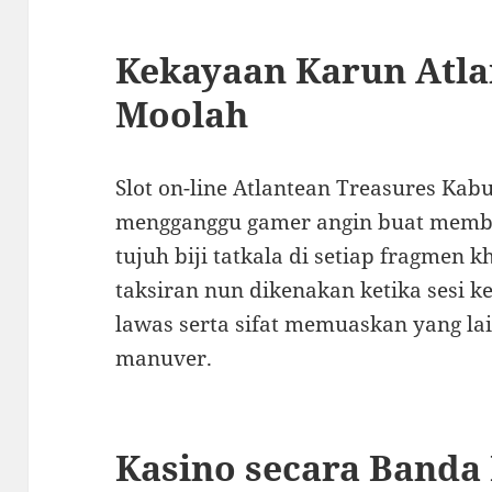
Kekayaan Karun Atla
Moolah
Slot on-line Atlantean Treasures Ka
mengganggu gamer angin buat memb
tujuh biji tatkala di setiap fragmen 
taksiran nun dikenakan ketika sesi 
lawas serta sifat memuaskan yang la
manuver.
Kasino secara Banda 