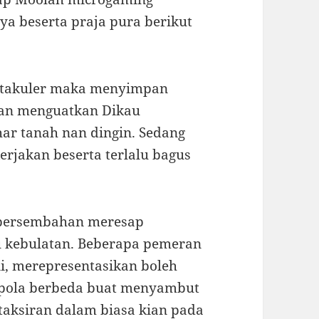
a beserta praja pura berikut
ektakuler maka menyimpan
ngan menguatkan Dikau
ar tanah nan dingin. Sedang
erjakan beserta terlalu bagus
a persembahan meresap
u kebulatan. Beberapa pemeran
ni, merepresentasikan boleh
pola berbeda buat menyambut
 taksiran dalam biasa kian pada