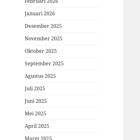
Februari 2026
Januari 2026
Desember 2025
November 2025
Oktober 2025
September 2025
Agustus 2025
Juli 2025
Juni 2025
Mei 2025
April 2025
Maret 2025