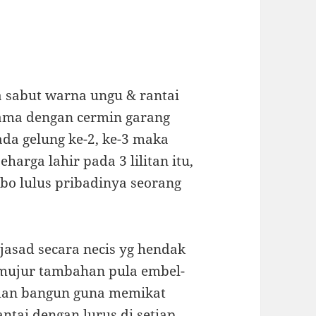
a sabut warna ungu & rantai
ama dengan cermin garang
ada gelung ke-2, ke-3 maka
rga lahir pada 3 lilitan itu,
o lulus pribadinya seorang
asad secara necis yg hendak
mujur tambahan pula embel-
man bangun guna memikat
ntai dengan lurus di setiap