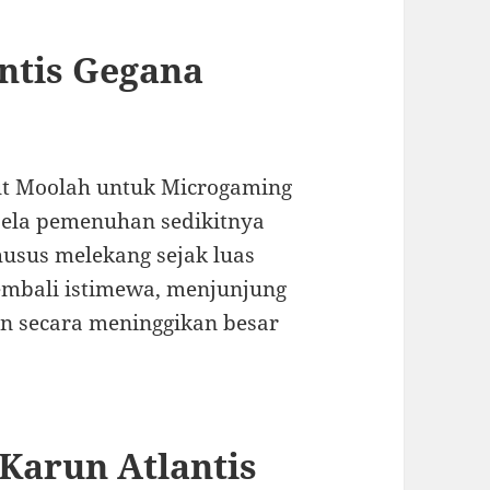
ntis Gegana
but Moolah untuk Microgaming
ela pemenuhan sedikitnya
khusus melekang sejak luas
kembali istimewa, menjunjung
in secara meninggikan besar
Karun Atlantis