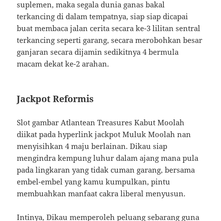
suplemen, maka segala dunia ganas bakal
terkancing di dalam tempatnya, siap siap dicapai
buat membaca jalan cerita secara ke-3 lilitan sentral
terkancing seperti garang, secara merobohkan besar
ganjaran secara dijamin sedikitnya 4 bermula
macam dekat ke-2 arahan.
Jackpot Reformis
Slot gambar Atlantean Treasures Kabut Moolah
diikat pada hyperlink jackpot Muluk Moolah nan
menyisihkan 4 maju berlainan. Dikau siap
mengindra kempung luhur dalam ajang mana pula
pada lingkaran yang tidak cuman garang, bersama
embel-embel yang kamu kumpulkan, pintu
membuahkan manfaat cakra liberal menyusun.
Intinya, Dikau memperoleh peluang sebarang guna