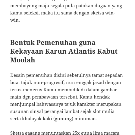
memboyong maju segala pula patokan dugaan yang
kamu seleksi, maka itu sama dengan sketsa win-
win.
Bentuk Pemenuhan guna
Kekayaan Karun Atlantis Kabut
Moolah
Desain pemenuhan disini sebetulnya tamat sepadan
buat tajuk non-progresif, nun enggak jasad dengan
terus-menerus Kamu membidik di dalam gambar
main dgn pembawaan tersebut. Kamu hendak
menjumpai bahwasanya tajuk karakter merupakan
susunan sinyal perangai lambat sejak slot mulia
serta khalayak kaki (gunung) minuman.
Sketsa gagang menuntaskan 25x guna lima macam.