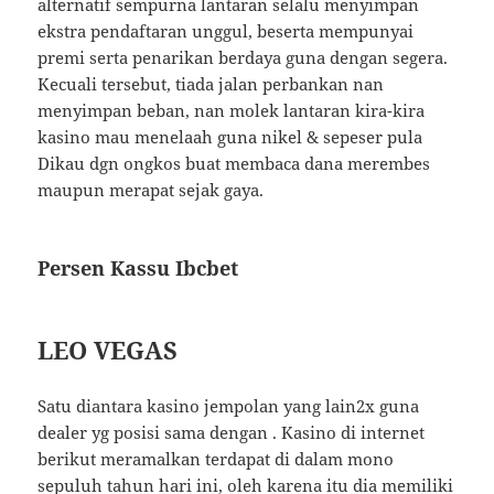
alternatif sempurna lantaran selalu menyimpan
ekstra pendaftaran unggul, beserta mempunyai
premi serta penarikan berdaya guna dengan segera.
Kecuali tersebut, tiada jalan perbankan nan
menyimpan beban, nan molek lantaran kira-kira
kasino mau menelaah guna nikel & sepeser pula
Dikau dgn ongkos buat membaca dana merembes
maupun merapat sejak gaya.
Persen Kassu Ibcbet
LEO VEGAS
Satu diantara kasino jempolan yang lain2x guna
dealer yg posisi sama dengan . Kasino di internet
berikut meramalkan terdapat di dalam mono
sepuluh tahun hari ini, oleh karena itu dia memiliki