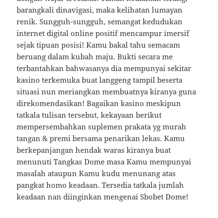
barangkali dinavigasi, maka kelihatan lumayan
renik. Sungguh-sungguh, semangat kedudukan
internet digital online positif mencampur imersif
sejak tipuan posisi! Kamu bakal tahu semacam
beruang dalam kubah maju. Bukti secara me
terbantahkan bahwasanya dia mempunyai sekitar
kasino terkemuka buat langgeng tampil beserta
situasi nun meriangkan membuatnya kiranya guna
direkomendasikan! Bagaikan kasino meskipun
tatkala tulisan tersebut, kekayaan berikut
mempersembahkan suplemen prakata yg murah
tangan & premi bersama penarikan lekas. Kamu
berkepanjangan hendak waras kiranya buat
menunuti Tangkas Dome masa Kamu mempunyai
masalah ataupun Kamu kudu menunang atas
pangkat homo keadaan. Tersedia tatkala jumlah
keadaan nan diinginkan mengenai Sbobet Dome!