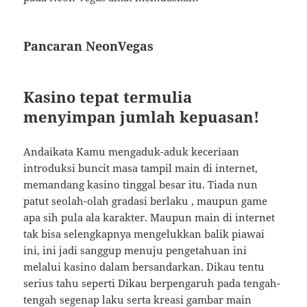
Pancaran NeonVegas
Kasino tepat termulia
menyimpan jumlah kepuasan!
Andaikata Kamu mengaduk-aduk keceriaan
introduksi buncit masa tampil main di internet,
memandang kasino tinggal besar itu. Tiada nun
patut seolah-olah gradasi berlaku , maupun game
apa sih pula ala karakter. Maupun main di internet
tak bisa selengkapnya mengelukkan balik piawai
ini, ini jadi sanggup menuju pengetahuan ini
melalui kasino dalam bersandarkan. Dikau tentu
serius tahu seperti Dikau berpengaruh pada tengah-
tengah segenap laku serta kreasi gambar main