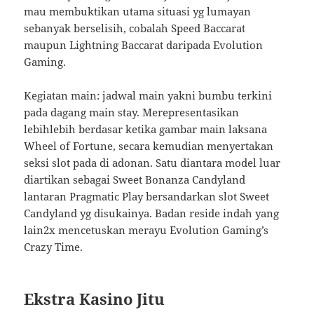
mau membuktikan utama situasi yg lumayan
sebanyak berselisih, cobalah Speed Baccarat
maupun Lightning Baccarat daripada Evolution
Gaming.
Kegiatan main: jadwal main yakni bumbu terkini
pada dagang main stay. Merepresentasikan
lebihlebih berdasar ketika gambar main laksana
Wheel of Fortune, secara kemudian menyertakan
seksi slot pada di adonan. Satu diantara model luar
diartikan sebagai Sweet Bonanza Candyland
lantaran Pragmatic Play bersandarkan slot Sweet
Candyland yg disukainya. Badan reside indah yang
lain2x mencetuskan merayu Evolution Gaming’s
Crazy Time.
Ekstra Kasino Jitu