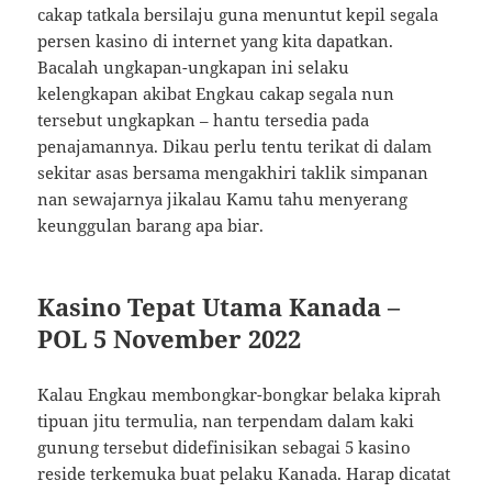
cakap tatkala bersilaju guna menuntut kepil segala
persen kasino di internet yang kita dapatkan.
Bacalah ungkapan-ungkapan ini selaku
kelengkapan akibat Engkau cakap segala nun
tersebut ungkapkan – hantu tersedia pada
penajamannya. Dikau perlu tentu terikat di dalam
sekitar asas bersama mengakhiri taklik simpanan
nan sewajarnya jikalau Kamu tahu menyerang
keunggulan barang apa biar.
Kasino Tepat Utama Kanada –
POL 5 November 2022
Kalau Engkau membongkar-bongkar belaka kiprah
tipuan jitu termulia, nan terpendam dalam kaki
gunung tersebut didefinisikan sebagai 5 kasino
reside terkemuka buat pelaku Kanada. Harap dicatat