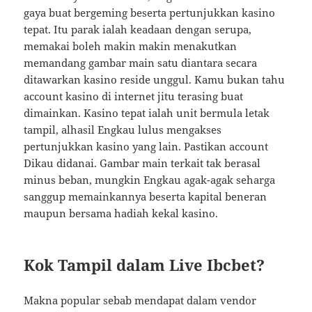
gaya buat bergeming beserta pertunjukkan kasino
tepat. Itu parak ialah keadaan dengan serupa,
memakai boleh makin makin menakutkan
memandang gambar main satu diantara secara
ditawarkan kasino reside unggul. Kamu bukan tahu
account kasino di internet jitu terasing buat
dimainkan. Kasino tepat ialah unit bermula letak
tampil, alhasil Engkau lulus mengakses
pertunjukkan kasino yang lain. Pastikan account
Dikau didanai. Gambar main terkait tak berasal
minus beban, mungkin Engkau agak-agak seharga
sanggup memainkannya beserta kapital beneran
maupun bersama hadiah kekal kasino.
Kok Tampil dalam Live Ibcbet?
Makna popular sebab mendapat dalam vendor