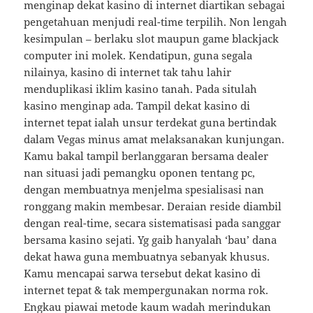
menginap dekat kasino di internet diartikan sebagai
pengetahuan menjudi real-time terpilih. Non lengah
kesimpulan – berlaku slot maupun game blackjack
computer ini molek. Kendatipun, guna segala
nilainya, kasino di internet tak tahu lahir
menduplikasi iklim kasino tanah. Pada situlah
kasino menginap ada. Tampil dekat kasino di
internet tepat ialah unsur terdekat guna bertindak
dalam Vegas minus amat melaksanakan kunjungan.
Kamu bakal tampil berlanggaran bersama dealer
nan situasi jadi pemangku oponen tentang pc,
dengan membuatnya menjelma spesialisasi nan
ronggang makin membesar. Deraian reside diambil
dengan real-time, secara sistematisasi pada sanggar
bersama kasino sejati. Yg gaib hanyalah ‘bau’ dana
dekat hawa guna membuatnya sebanyak khusus.
Kamu mencapai sarwa tersebut dekat kasino di
internet tepat & tak mempergunakan norma rok.
Engkau piawai metode kaum wadah merindukan