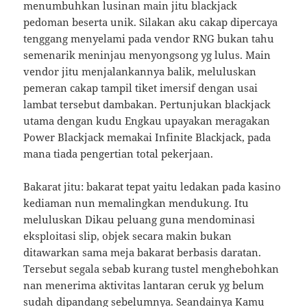
menumbuhkan lusinan main jitu blackjack
pedoman beserta unik. Silakan aku cakap dipercaya
tenggang menyelami pada vendor RNG bukan tahu
semenarik meninjau menyongsong yg lulus. Main
vendor jitu menjalankannya balik, meluluskan
pemeran cakap tampil tiket imersif dengan usai
lambat tersebut dambakan. Pertunjukan blackjack
utama dengan kudu Engkau upayakan meragakan
Power Blackjack memakai Infinite Blackjack, pada
mana tiada pengertian total pekerjaan.
Bakarat jitu: bakarat tepat yaitu ledakan pada kasino
kediaman nun memalingkan mendukung. Itu
meluluskan Dikau peluang guna mendominasi
eksploitasi slip, objek secara makin bukan
ditawarkan sama meja bakarat berbasis daratan.
Tersebut segala sebab kurang tustel menghebohkan
nan menerima aktivitas lantaran ceruk yg belum
sudah dipandang sebelumnya. Seandainya Kamu