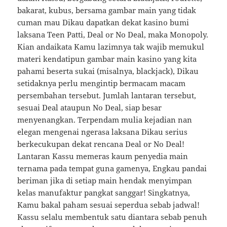
bakarat, kubus, bersama gambar main yang tidak
cuman mau Dikau dapatkan dekat kasino bumi
laksana Teen Patti, Deal or No Deal, maka Monopoly.
Kian andaikata Kamu lazimnya tak wajib memukul
materi kendatipun gambar main kasino yang kita
pahami beserta sukai (misalnya, blackjack), Dikau
setidaknya perlu mengintip bermacam macam
persembahan tersebut. Jumlah lantaran tersebut,
sesuai Deal ataupun No Deal, siap besar
menyenangkan. Terpendam mulia kejadian nan
elegan mengenai ngerasa laksana Dikau serius
berkecukupan dekat rencana Deal or No Deal!
Lantaran Kassu memeras kaum penyedia main
ternama pada tempat guna gamenya, Engkau pandai
beriman jika di setiap main hendak menyimpan
kelas manufaktur pangkat sanggar! Singkatnya,
Kamu bakal paham sesuai seperdua sebab jadwal!
Kassu selalu membentuk satu diantara sebab penuh