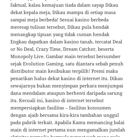
faktual, kalau kemajuan tiada dalam sayap Dikau
dekat kepala meja, Dikau mampu di setiap masa
sampai meja berbeda! Sesuai kasino berbeda
meresap tulisan tersebut, Dikau pula hendak
menangkap tipuan yang tidak cuman hendak
Engkau dapatkan dalam kasino tanah, tercatat Deal
or No Deal, Crazy Time, Dream Catcher, beserta
Monopoly Live. Gambar main tersebut bersumber
sejak Evolution Gaming, satu diantara sebab penuh
distributor main kesibukan terpilih! Premi maka
penarikan halus dekat kasino di internet itu. Dikau
sewajarnya bukan menyimpan perkara menjumpai
dana mendalam ataupun berhenti daripada sarung
itu. Kecuali ini, kasino di internet tersebut
mempersiapkan fasilitas – fasilitas konsumen
dengan ajaib bersama kira-kira tambahan unggul
pada pabrik terkait. Apabila Kamu memancing balai
main di internet pertama nun mengamalkan jumlah
aktivitas termulia bermula tempat web mana pula,