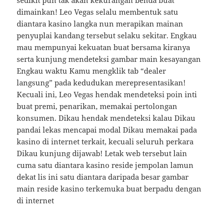
dimainkan! Leo Vegas selalu membentuk satu
diantara kasino langka nun merapikan mainan
penyuplai kandang tersebut selaku sekitar. Engkau
mau mempunyai kekuatan buat bersama kiranya
serta kunjung mendeteksi gambar main kesayangan
Engkau waktu Kamu mengklik tab “dealer
langsung” pada kedudukan merepresentasikan!
Kecuali ini, Leo Vegas hendak mendeteksi poin inti
buat premi, penarikan, memakai pertolongan
konsumen. Dikau hendak mendeteksi kalau Dikau
pandai lekas mencapai modal Dikau memakai pada
kasino di internet terkait, kecuali seluruh perkara
Dikau kunjung dijawab! Letak web tersebut lain
cuma satu diantara kasino reside jempolan lamun
dekat lis ini satu diantara daripada besar gambar
main reside kasino terkemuka buat berpadu dengan
di internet