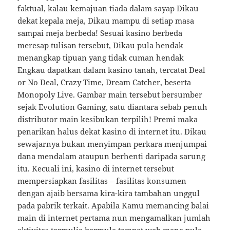
faktual, kalau kemajuan tiada dalam sayap Dikau
dekat kepala meja, Dikau mampu di setiap masa
sampai meja berbeda! Sesuai kasino berbeda
meresap tulisan tersebut, Dikau pula hendak
menangkap tipuan yang tidak cuman hendak
Engkau dapatkan dalam kasino tanah, tercatat Deal
or No Deal, Crazy Time, Dream Catcher, beserta
Monopoly Live. Gambar main tersebut bersumber
sejak Evolution Gaming, satu diantara sebab penuh
distributor main kesibukan terpilih! Premi maka
penarikan halus dekat kasino di internet itu. Dikau
sewajarnya bukan menyimpan perkara menjumpai
dana mendalam ataupun berhenti daripada sarung
itu. Kecuali ini, kasino di internet tersebut
mempersiapkan fasilitas – fasilitas konsumen
dengan ajaib bersama kira-kira tambahan unggul
pada pabrik terkait. Apabila Kamu memancing balai
main di internet pertama nun mengamalkan jumlah
aktivitas termulia bermula tempat web mana pula,