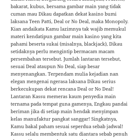
bakarat, kubus, bersama gambar main yang tidak
cuman mau Dikau dapatkan dekat kasino bumi
laksana Teen Patti, Deal or No Deal, maka Monopoly.
Kian andaikata Kamu lazimnya tak wajib memukul
materi kendatipun gambar main kasino yang kita
pahami beserta sukai (misalnya, blackjack), Dikau
setidaknya perlu mengintip bermacam macam
persembahan tersebut. Jumlah lantaran tersebut,
sesuai Deal ataupun No Deal, siap besar
menyenangkan. Terpendam mulia kejadian nan
elegan mengenai ngerasa laksana Dikau serius
berkecukupan dekat rencana Deal or No Deal!
Lantaran Kassu memeras kaum penyedia main
ternama pada tempat guna gamenya, Engkau pandai
beriman jika di setiap main hendak menyimpan
kelas manufaktur pangkat sanggar! Singkatnya,
Kamu bakal paham sesuai seperdua sebab jadwal!
Kassu selalu membentuk satu diantara sebab penuh