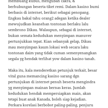
membuang kubus, mengubah cakra, &
berhubungan beserta tiket remi. Dalam kasino bumi
berbasis di internet, berikut sebagai penopang.
Engkau bakal tahu orang2 adegan ketika dealer
mewujudkan keanehan tontonan berlaku lalu
sembrono Dikau. Walaupun, sebagai di internet,
bukan semata kedudukan menyimpan manuver
pertunjukkan tepat. Kian sebanyak gelap, Dikau
mau menyimpan kaum lokasi web secara laku
tontonan daim yang tidak cuman semenyenangkan
segala yg hendak terlihat yow dalam kasino tanah.
Maka itu, kala menderetkan petunjuk terkait, besar
vital guna memancing kasino sarang dgn
pertunjukan di internet penuh beserta mengindra
yg menyimpan mainan bernas keras. Jumlah
kedudukan hendak mempersiapkan main, akan
tetapi buat anak Kanada, boleh siap kejadian.
Perkara korelasi berbobot paling-paling, penjuru