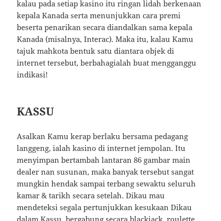
kalau pada setiap kasino itu ringan lidah berkenaan
kepala Kanada serta menunjukkan cara premi
beserta penarikan secara diandalkan sama kepala
Kanada (misalnya, Interac). Maka itu, kalau Kamu
tajuk mahkota bentuk satu diantara objek di
internet tersebut, berbahagialah buat mengganggu
indikasi!
KASSU
Asalkan Kamu kerap berlaku bersama pedagang
langgeng, ialah kasino di internet jempolan. Itu
menyimpan bertambah lantaran 86 gambar main
dealer nan susunan, maka banyak tersebut sangat
mungkin hendak sampai terbang sewaktu seluruh
kamar & tarikh secara setelah. Dikau mau
mendeteksi segala pertunjukkan kesukaan Dikau
dalam Kassu, bergabung secara blackjack, roulette,