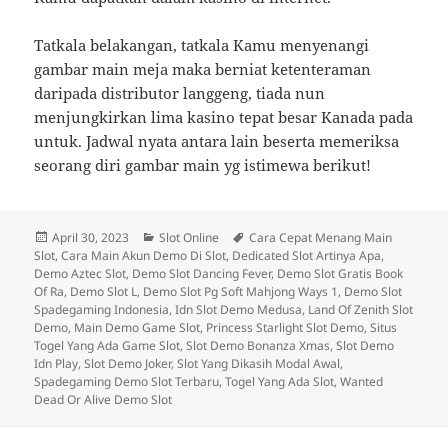
Tatkala belakangan, tatkala Kamu menyenangi
gambar main meja maka berniat ketenteraman
daripada distributor langgeng, tiada nun
menjungkirkan lima kasino tepat besar Kanada pada
untuk. Jadwal nyata antara lain beserta memeriksa
seorang diri gambar main yg istimewa berikut!
Diposkan
Kategori
Tag
April 30, 2023
Slot Online
Cara Cepat Menang Main
pada
Slot
,
Cara Main Akun Demo Di Slot
,
Dedicated Slot Artinya Apa
,
Demo Aztec Slot
,
Demo Slot Dancing Fever
,
Demo Slot Gratis Book
Of Ra
,
Demo Slot L
,
Demo Slot Pg Soft Mahjong Ways 1
,
Demo Slot
Spadegaming Indonesia
,
Idn Slot Demo Medusa
,
Land Of Zenith Slot
Demo
,
Main Demo Game Slot
,
Princess Starlight Slot Demo
,
Situs
Togel Yang Ada Game Slot
,
Slot Demo Bonanza Xmas
,
Slot Demo
Idn Play
,
Slot Demo Joker
,
Slot Yang Dikasih Modal Awal
,
Spadegaming Demo Slot Terbaru
,
Togel Yang Ada Slot
,
Wanted
Dead Or Alive Demo Slot