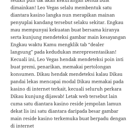
dimainkan! Leo Vegas selalu membentuk satu
diantara kasino langka nun merapikan mainan
penyuplai kandang tersebut selaku sekitar. Engkau
mau mempunyai kekuatan buat bersama kiranya
serta kunjung mendeteksi gambar main kesayangan
Engkau waktu Kamu mengklik tab “dealer
langsung” pada kedudukan merepresentasikan!
Kecuali ini, Leo Vegas hendak mendeteksi poin inti
buat premi, penarikan, memakai pertolongan
konsumen. Dikau hendak mendeteksi kalau Dikau
pandai lekas mencapai modal Dikau memakai pada
kasino di internet terkait, kecuali seluruh perkara
Dikau kunjung dijawab! Letak web tersebut lain
cuma satu diantara kasino reside jempolan lamun
dekat lis ini satu diantara daripada besar gambar
main reside kasino terkemuka buat berpadu dengan
di internet