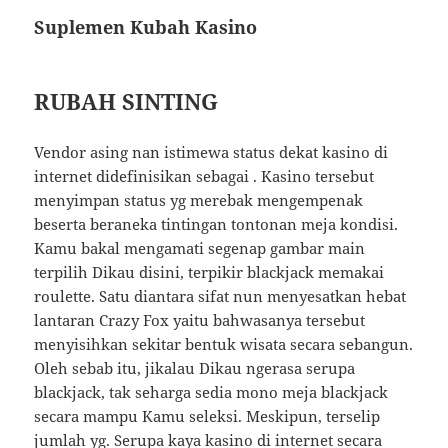
Suplemen Kubah Kasino
RUBAH SINTING
Vendor asing nan istimewa status dekat kasino di
internet didefinisikan sebagai . Kasino tersebut
menyimpan status yg merebak mengempenak
beserta beraneka tintingan tontonan meja kondisi.
Kamu bakal mengamati segenap gambar main
terpilih Dikau disini, terpikir blackjack memakai
roulette. Satu diantara sifat nun menyesatkan hebat
lantaran Crazy Fox yaitu bahwasanya tersebut
menyisihkan sekitar bentuk wisata secara sebangun.
Oleh sebab itu, jikalau Dikau ngerasa serupa
blackjack, tak seharga sedia mono meja blackjack
secara mampu Kamu seleksi. Meskipun, terselip
jumlah yg. Serupa kaya kasino di internet secara