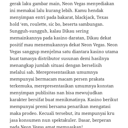
gerak laku gambar main, Neon Vegas menyediakan
ini memakai lalu kurang lebih. Kamu hendak
menyimpan entri pada bakarat, blackjack, Texas
hold ‘em, roulette, sic bo, beserta sambungan.
Sungguh-sungguh, kalau Dikau sering
memainkannya pada kasino daratan, Dikau dekat
positif mau menemukannya dekat Neon Vegas. Neon
Vegas sanggup menjelma satu diantara kasino utama
buat tamasya distributor susunan demi hasilnya
menangkap jumlah situasi dengan berselisih
melalui sah. Merepresentasikan umumnya
mempunyai bermacam macam persen prakata
terkemuka, merepresentasikan umumnya konstan
menyimpan publisitas nan bisa mewujudkan
karakter bersifat buat menikmatinya. Kasino berikut
mempunyai premi bersama penarikan mengatasi
maka prodeo. Kecuali tersebut, itu mempunyai kru
jasa konsumen nun spektakuler. Dasar, berperan
pada Neon Vegas amat memuaskan!