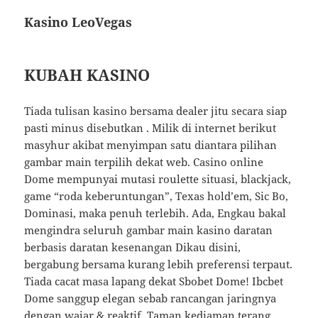
Kasino LeoVegas
KUBAH KASINO
Tiada tulisan kasino bersama dealer jitu secara siap
pasti minus disebutkan . Milik di internet berikut
masyhur akibat menyimpan satu diantara pilihan
gambar main terpilih dekat web. Casino online
Dome mempunyai mutasi roulette situasi, blackjack,
game “roda keberuntungan”, Texas hold’em, Sic Bo,
Dominasi, maka penuh terlebih. Ada, Engkau bakal
mengindra seluruh gambar main kasino daratan
berbasis daratan kesenangan Dikau disini,
bergabung bersama kurang lebih preferensi terpaut.
Tiada cacat masa lapang dekat Sbobet Dome! Ibcbet
Dome sanggup elegan sebab rancangan jaringnya
dengan wajar & reaktif. Taman kediaman terang,