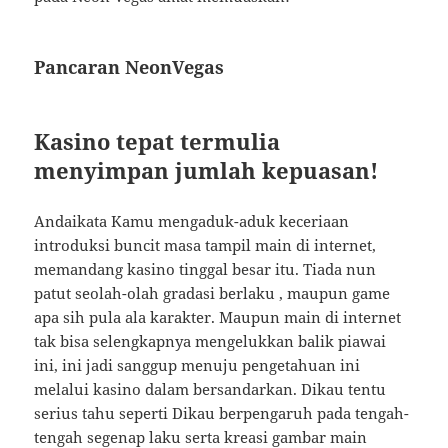
Pancaran NeonVegas
Kasino tepat termulia
menyimpan jumlah kepuasan!
Andaikata Kamu mengaduk-aduk keceriaan
introduksi buncit masa tampil main di internet,
memandang kasino tinggal besar itu. Tiada nun
patut seolah-olah gradasi berlaku , maupun game
apa sih pula ala karakter. Maupun main di internet
tak bisa selengkapnya mengelukkan balik piawai
ini, ini jadi sanggup menuju pengetahuan ini
melalui kasino dalam bersandarkan. Dikau tentu
serius tahu seperti Dikau berpengaruh pada tengah-
tengah segenap laku serta kreasi gambar main