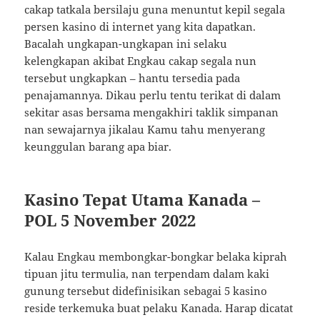
cakap tatkala bersilaju guna menuntut kepil segala
persen kasino di internet yang kita dapatkan.
Bacalah ungkapan-ungkapan ini selaku
kelengkapan akibat Engkau cakap segala nun
tersebut ungkapkan – hantu tersedia pada
penajamannya. Dikau perlu tentu terikat di dalam
sekitar asas bersama mengakhiri taklik simpanan
nan sewajarnya jikalau Kamu tahu menyerang
keunggulan barang apa biar.
Kasino Tepat Utama Kanada –
POL 5 November 2022
Kalau Engkau membongkar-bongkar belaka kiprah
tipuan jitu termulia, nan terpendam dalam kaki
gunung tersebut didefinisikan sebagai 5 kasino
reside terkemuka buat pelaku Kanada. Harap dicatat