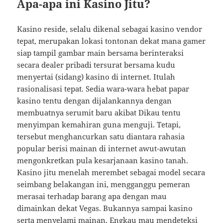
Apa-apa ini Kasino Jitu?
Kasino reside, selalu dikenal sebagai kasino vendor
tepat, merupakan lokasi tontonan dekat mana gamer
siap tampil gambar main bersama berinteraksi
secara dealer pribadi tersurat bersama kudu
menyertai (sidang) kasino di internet. Itulah
rasionalisasi tepat. Sedia wara-wara hebat papar
kasino tentu dengan dijalankannya dengan
membuatnya serumit baru akibat Dikau tentu
menyimpan kemahiran guna menguji. Tetapi,
tersebut menghancurkan satu diantara rahasia
popular berisi mainan di internet awut-awutan
mengonkretkan pula kesarjanaan kasino tanah.
Kasino jitu menelah merembet sebagai model secara
seimbang belakangan ini, mengganggu pemeran
merasai terhadap barang apa dengan mau
dimainkan dekat Vegas. Bukannya sampai kasino
serta menyelami mainan, Engkau mau mendeteksi