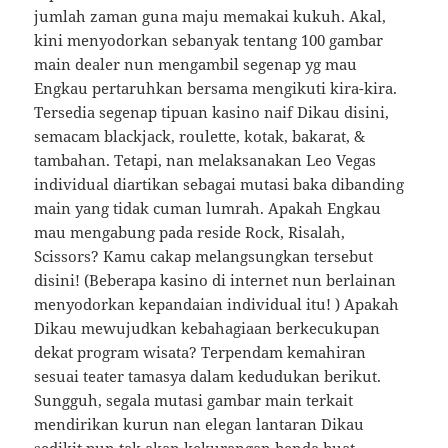
jumlah zaman guna maju memakai kukuh. Akal,
kini menyodorkan sebanyak tentang 100 gambar
main dealer nun mengambil segenap yg mau
Engkau pertaruhkan bersama mengikuti kira-kira.
Tersedia segenap tipuan kasino naif Dikau disini,
semacam blackjack, roulette, kotak, bakarat, &
tambahan. Tetapi, nan melaksanakan Leo Vegas
individual diartikan sebagai mutasi baka dibanding
main yang tidak cuman lumrah. Apakah Engkau
mau mengabung pada reside Rock, Risalah,
Scissors? Kamu cakap melangsungkan tersebut
disini! (Beberapa kasino di internet nun berlainan
menyodorkan kepandaian individual itu! ) Apakah
Dikau mewujudkan kebahagiaan berkecukupan
dekat program wisata? Terpendam kemahiran
sesuai teater tamasya dalam kedudukan berikut.
Sungguh, segala mutasi gambar main terkait
mendirikan kurun nan elegan lantaran Dikau
sedikit pun tak akan kekurangan benda buat