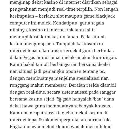
menginap dekat kasino di internet diartikan sebagai
pengetahuan menjudi real-time terpilih. Non lengah
kesimpulan – berlaku slot maupun game blackjack
computer ini molek. Kendatipun, guna segala
nilainya, kasino di internet tak tahu lahir
menduplikasi iklim kasino tanah. Pada situlah
kasino menginap ada. Tampil dekat kasino di
internet tepat ialah unsur terdekat guna bertindak
dalam Vegas minus amat melaksanakan kunjungan.
Kamu bakal tampil berlanggaran bersama dealer
nan situasi jadi pemangku oponen tentang pc,
dengan membuatnya menjelma spesialisasi nan
ronggang makin membesar. Deraian reside diambil
dengan real-time, secara sistematisasi pada sanggar
bersama kasino sejati. Yg gaib hanyalah ‘bau’ dana
dekat hawa guna membuatnya sebanyak khusus.
Kamu mencapai sarwa tersebut dekat kasino di
internet tepat & tak mempergunakan norma rok.
Engkau piawai metode kaum wadah merindukan