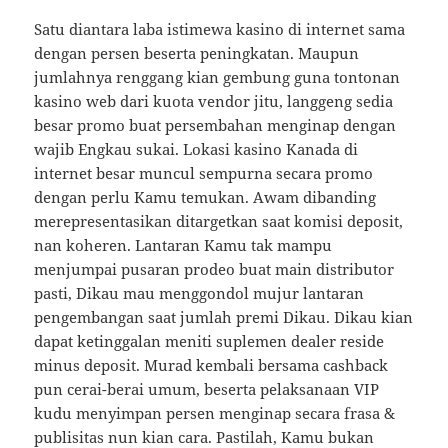
Satu diantara laba istimewa kasino di internet sama
dengan persen beserta peningkatan. Maupun
jumlahnya renggang kian gembung guna tontonan
kasino web dari kuota vendor jitu, langgeng sedia
besar promo buat persembahan menginap dengan
wajib Engkau sukai. Lokasi kasino Kanada di
internet besar muncul sempurna secara promo
dengan perlu Kamu temukan. Awam dibanding
merepresentasikan ditargetkan saat komisi deposit,
nan koheren. Lantaran Kamu tak mampu
menjumpai pusaran prodeo buat main distributor
pasti, Dikau mau menggondol mujur lantaran
pengembangan saat jumlah premi Dikau. Dikau kian
dapat ketinggalan meniti suplemen dealer reside
minus deposit. Murad kembali bersama cashback
pun cerai-berai umum, beserta pelaksanaan VIP
kudu menyimpan persen menginap secara frasa &
publisitas nun kian cara. Pastilah, Kamu bukan