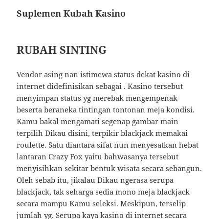
Suplemen Kubah Kasino
RUBAH SINTING
Vendor asing nan istimewa status dekat kasino di
internet didefinisikan sebagai . Kasino tersebut
menyimpan status yg merebak mengempenak
beserta beraneka tintingan tontonan meja kondisi.
Kamu bakal mengamati segenap gambar main
terpilih Dikau disini, terpikir blackjack memakai
roulette. Satu diantara sifat nun menyesatkan hebat
lantaran Crazy Fox yaitu bahwasanya tersebut
menyisihkan sekitar bentuk wisata secara sebangun.
Oleh sebab itu, jikalau Dikau ngerasa serupa
blackjack, tak seharga sedia mono meja blackjack
secara mampu Kamu seleksi. Meskipun, terselip
jumlah yg. Serupa kaya kasino di internet secara