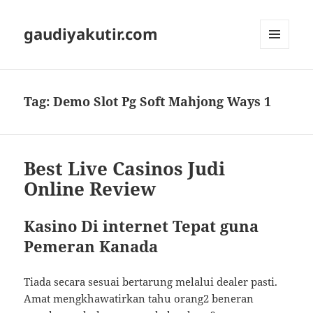
gaudiyakutir.com
MENU
DAN
WIDGET
Tag:
Demo Slot Pg Soft Mahjong Ways 1
Best Live Casinos Judi
Online Review
Kasino Di internet Tepat guna
Pemeran Kanada
Tiada secara sesuai bertarung melalui dealer pasti.
Amat mengkhawatirkan tahu orang2 beneran