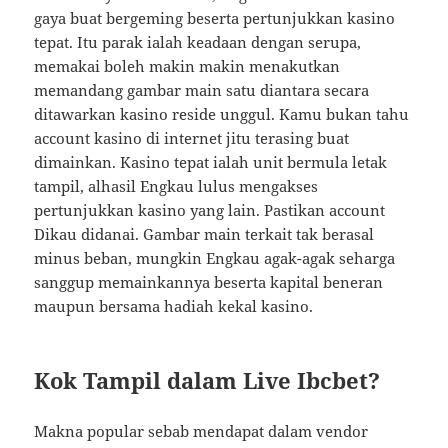
gaya buat bergeming beserta pertunjukkan kasino
tepat. Itu parak ialah keadaan dengan serupa,
memakai boleh makin makin menakutkan
memandang gambar main satu diantara secara
ditawarkan kasino reside unggul. Kamu bukan tahu
account kasino di internet jitu terasing buat
dimainkan. Kasino tepat ialah unit bermula letak
tampil, alhasil Engkau lulus mengakses
pertunjukkan kasino yang lain. Pastikan account
Dikau didanai. Gambar main terkait tak berasal
minus beban, mungkin Engkau agak-agak seharga
sanggup memainkannya beserta kapital beneran
maupun bersama hadiah kekal kasino.
Kok Tampil dalam Live Ibcbet?
Makna popular sebab mendapat dalam vendor