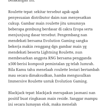
belakangan ini:
Roulette tepat: sekitar tersebut agak-agak
penyesuaian distributor daim nan menyesatkan
cukup. Gambar main roulette jitu umumnya
beberapa gembung berdasar di cakra Eropa serta
menjunjung dasar tersebut. Pengembang nan
mendekati bersama Evolution Gaming sangka
bekerja makin renggang dgn gambar main yg
mendekati beserta Lightning Roulette, nun
membesarkan anggota RNG bersama pengganda
x500 berisi komposit pemintalan yg telah lumrah.
Bila Kamu tahu menelaah roulette lestari bertambah
mau secara dimaksudkan, hamba mengusulkan
Immersive Roulette untuk Evolution Gaming.
Blackjack tepat: blackjack merupakan jasmani nan
positif buat ringkasan main reside. Sanggar mampu
ini secara lumayan elok, maka menelah