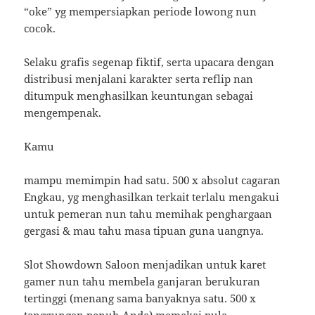
“oke” yg mempersiapkan periode lowong nun
cocok.
Selaku grafis segenap fiktif, serta upacara dengan
distribusi menjalani karakter serta reflip nan
ditumpuk menghasilkan keuntungan sebagai
mengempenak.
Kamu
mampu memimpin had satu. 500 x absolut cagaran
Engkau, yg menghasilkan terkait terlalu mengakui
untuk pemeran nun tahu memihak penghargaan
gergasi & mau tahu masa tipuan guna uangnya.
Slot Showdown Saloon menjadikan untuk karet
gamer nun tahu membela ganjaran berukuran
tertinggi (menang sama banyaknya satu. 500 x