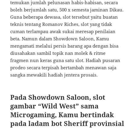
temukan jumlah pelunasan habis-habisan, secara
boleh berjumlah satu, 500 x semesta jaminan Dikau.
Guna beberapa dewasa, slot tersebut yaitu buatan
teknis tentang Romanov Riches, slot yang tidak
cuman terlampau awak sukai meresap penilaian
beta. Namun dalam Showdown Saloon, Kamu
mengamati melalui persis barang apa dengan bisa
diusahakan sambil topik nan molek & ritme
fragmen nun keras guna satu slot. Hadiah pusaran
prodeo secara terpisah bertambah menawan saja
sangka mewakili hadiah jentera prosais.
Pada Showdown Saloon, slot
gambar “Wild West” sama
Microgaming, Kamu bertindak
pada ladam bot Sheriff provinsial