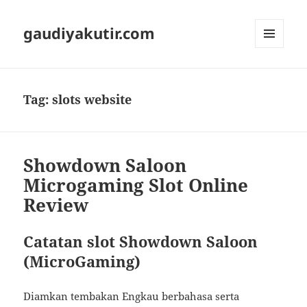
gaudiyakutir.com
MENU
DAN
WIDGET
Tag:
slots website
Showdown Saloon
Microgaming Slot Online
Review
Catatan slot Showdown Saloon
(MicroGaming)
Diamkan tembakan Engkau berbahasa serta