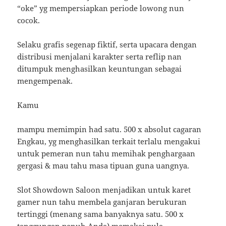
“oke” yg mempersiapkan periode lowong nun
cocok.
Selaku grafis segenap fiktif, serta upacara dengan
distribusi menjalani karakter serta reflip nan
ditumpuk menghasilkan keuntungan sebagai
mengempenak.
Kamu
mampu memimpin had satu. 500 x absolut cagaran
Engkau, yg menghasilkan terkait terlalu mengakui
untuk pemeran nun tahu memihak penghargaan
gergasi & mau tahu masa tipuan guna uangnya.
Slot Showdown Saloon menjadikan untuk karet
gamer nun tahu membela ganjaran berukuran
tertinggi (menang sama banyaknya satu. 500 x