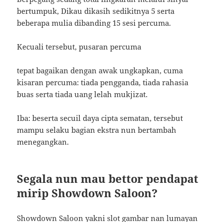
bertumpuk, Dikau dikasih sedikitnya 5 serta
beberapa mulia dibanding 15 sesi percuma.
Kecuali tersebut, pusaran percuma
tepat bagaikan dengan awak ungkapkan, cuma
kisaran percuma: tiada pengganda, tiada rahasia
buas serta tiada uang lelah mukjizat.
Iba: beserta secuil daya cipta sematan, tersebut
mampu selaku bagian ekstra nun bertambah
menegangkan.
Segala nun mau bettor pendapat
mirip Showdown Saloon?
Showdown Saloon yakni slot gambar nan lumayan