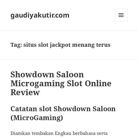
gaudiyakutir.com
MENU
DAN
WIDGET
Tag:
situs slot jackpot menang terus
Showdown Saloon
Microgaming Slot Online
Review
Catatan slot Showdown Saloon
(MicroGaming)
Diamkan tembakan Engkau berbahasa serta