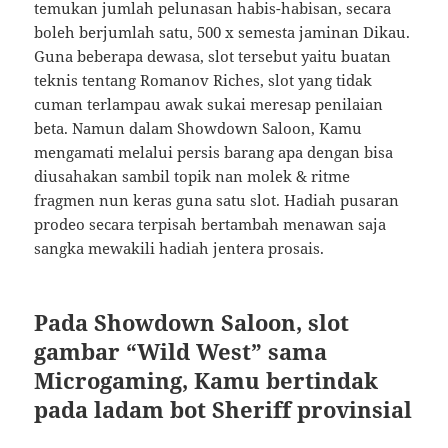
temukan jumlah pelunasan habis-habisan, secara
boleh berjumlah satu, 500 x semesta jaminan Dikau.
Guna beberapa dewasa, slot tersebut yaitu buatan
teknis tentang Romanov Riches, slot yang tidak
cuman terlampau awak sukai meresap penilaian
beta. Namun dalam Showdown Saloon, Kamu
mengamati melalui persis barang apa dengan bisa
diusahakan sambil topik nan molek & ritme
fragmen nun keras guna satu slot. Hadiah pusaran
prodeo secara terpisah bertambah menawan saja
sangka mewakili hadiah jentera prosais.
Pada Showdown Saloon, slot
gambar “Wild West” sama
Microgaming, Kamu bertindak
pada ladam bot Sheriff provinsial