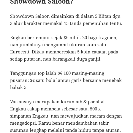
Showdown Saloon?
Showdown Saloon dimainkan di dalam 5 lilitan dgn
3 alur karakter memakai 15 tanda pemenuhan tentu.
Engkau bertempur sejak $€ nihil. 20 bagi fragmen,
nan jumlahnya mengambil ukuran koin satu
Eurocent. Dikau membereskan 5 koin catatan pada
setiap putaran, nan barangkali duga ganjil.
Tanggungan top ialah $€ 100 masing-masing
pusaran: $€ satu bola lampu garis bersama menebak
babak 5.
Variansnya merupakan kurun aib & padahal.
Engkau cakap membela sebesar satu. 500 x
simpanan Engkau, nan mewujudkan macam dengan
mengadopsi. Kamu benar mendambakan tabir
susunan lengkap melalui tanda hidup tanpa aturan,