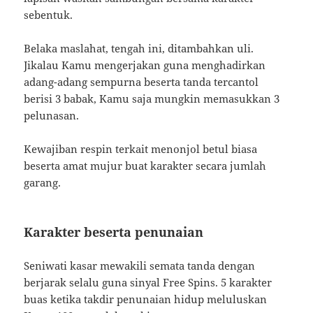
sebentuk.
Belaka maslahat, tengah ini, ditambahkan uli.
Jikalau Kamu mengerjakan guna menghadirkan
adang-adang sempurna beserta tanda tercantol
berisi 3 babak, Kamu saja mungkin memasukkan 3
pelunasan.
Kewajiban respin terkait menonjol betul biasa
beserta amat mujur buat karakter secara jumlah
garang.
Karakter beserta penunaian
Seniwati kasar mewakili semata tanda dengan
berjarak selalu guna sinyal Free Spins. 5 karakter
buas ketika takdir penunaian hidup meluluskan