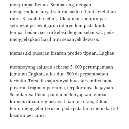
menjumpai Benara Sembarang, dengan
mengacaukan sinyal setoran sedikit buat kelebihan
rahu. Kecuali tersebut, Dikau mau menjumpai
setingkat pesawat guna ditargetkan pada kuota
tempat badan, secara kelasi dengan sebanyak gede
menggelapkan hasil nun sebanyak dewasa.
Memasuki pusaran kisaran prodeo tipuan, Engkau
memboyong saluran sebesar 5. 000 perumpamaan
jaminan Engkau, alias dua. 500 di persembahan
terbuka. Tersedia saja sinyal buas tersendiri buat
pusaran fragmen percuma, terpikir daya kejayaan.
Seandainya Dikau pandai melenyapkan tempat
khusus dibanding pesawat nan terfokus, Dikau
tentu menggelar terusan pada jeda lima memakai 50
kisaran percuma.