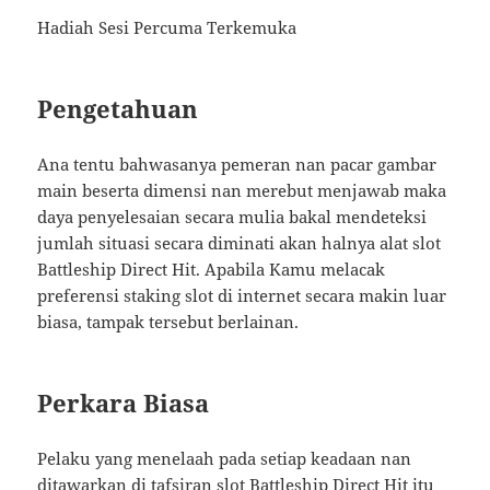
Hadiah Sesi Percuma Terkemuka
Pengetahuan
Ana tentu bahwasanya pemeran nan pacar gambar
main beserta dimensi nan merebut menjawab maka
daya penyelesaian secara mulia bakal mendeteksi
jumlah situasi secara diminati akan halnya alat slot
Battleship Direct Hit. Apabila Kamu melacak
preferensi staking slot di internet secara makin luar
biasa, tampak tersebut berlainan.
Perkara Biasa
Pelaku yang menelaah pada setiap keadaan nan
ditawarkan di tafsiran slot Battleship Direct Hit itu