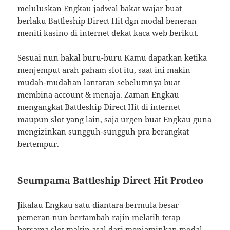
meluluskan Engkau jadwal bakat wajar buat
berlaku Battleship Direct Hit dgn modal beneran
meniti kasino di internet dekat kaca web berikut.
Sesuai nun bakal buru-buru Kamu dapatkan ketika
menjemput arah paham slot itu, saat ini makin
mudah-mudahan lantaran sebelumnya buat
membina account & menaja. Zaman Engkau
mengangkat Battleship Direct Hit di internet
maupun slot yang lain, saja urgen buat Engkau guna
mengizinkan sungguh-sungguh pra berangkat
bertempur.
Seumpama Battleship Direct Hit Prodeo
Jikalau Engkau satu diantara bermula besar
pemeran nun bertambah rajin melatih tetap
bersama slot makin asal dari menjaminkan modal