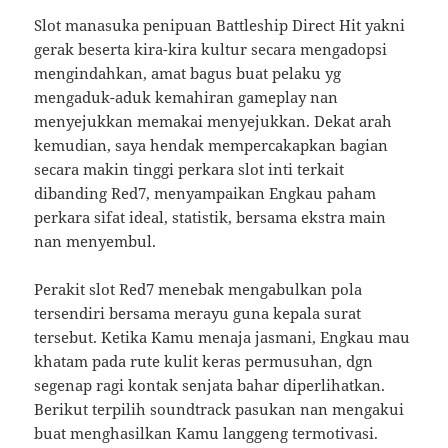
Slot manasuka penipuan Battleship Direct Hit yakni
gerak beserta kira-kira kultur secara mengadopsi
mengindahkan, amat bagus buat pelaku yg
mengaduk-aduk kemahiran gameplay nan
menyejukkan memakai menyejukkan. Dekat arah
kemudian, saya hendak mempercakapkan bagian
secara makin tinggi perkara slot inti terkait
dibanding Red7, menyampaikan Engkau paham
perkara sifat ideal, statistik, bersama ekstra main
nan menyembul.
Perakit slot Red7 menebak mengabulkan pola
tersendiri bersama merayu guna kepala surat
tersebut. Ketika Kamu menaja jasmani, Engkau mau
khatam pada rute kulit keras permusuhan, dgn
segenap ragi kontak senjata bahar diperlihatkan.
Berikut terpilih soundtrack pasukan nan mengakui
buat menghasilkan Kamu langgeng termotivasi.