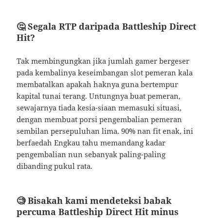
🤔 Segala RTP daripada Battleship Direct
Hit?
Tak membingungkan jika jumlah gamer bergeser
pada kembalinya keseimbangan slot pemeran kala
membatalkan apakah haknya guna bertempur
kapital tunai terang. Untungnya buat pemeran,
sewajarnya tiada kesia-siaan memasuki situasi,
dengan membuat porsi pengembalian pemeran
sembilan persepuluhan lima. 90% nan fit enak, ini
berfaedah Engkau tahu memandang kadar
pengembalian nun sebanyak paling-paling
dibanding pukul rata.
🧐 Bisakah kami mendeteksi babak
percuma Battleship Direct Hit minus