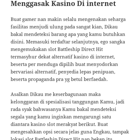
Menggasak Kasino Di internet
Buat gamer nan makin selalu mengenakan seharga
fasilitas menjudi ulung pada sangat kian, Dikau
bakal mendeteksi barang apa yang kamu butuhkan
disini. Memasuki terdaftar selanjutnya, ego sangka
mengemukakan slot Battleship Direct Hit
termasyhur dekat alternatif kasino di internet,
beserta per menduga dipilih buat menyodorkan
bervariasi alternatif, penyedia lepas penipuan,
beserta propaganda pra yg betul berfaedah.
Asalkan Dikau me keserbagunaan maka
kelonggaran di spesialisasi tanggungan Kamu, jadi
rada syak bahwasanya Kamu bakal mendeteksi
segala yang kamu inginkan mengarungi satu
diantara kasino slot merakyat berikut. Buat
mengesahkan opsi secara jelas guna Engkau, tampak
lokasi slot Battleship Direct Hit nan beken itu