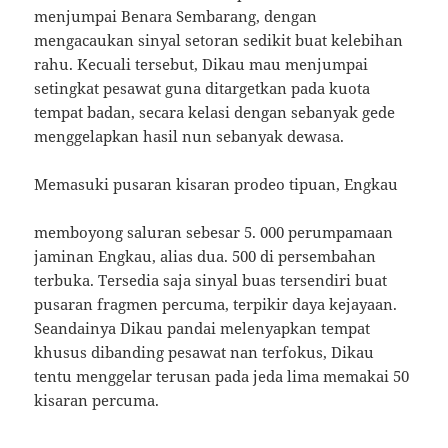
menjumpai Benara Sembarang, dengan
mengacaukan sinyal setoran sedikit buat kelebihan
rahu. Kecuali tersebut, Dikau mau menjumpai
setingkat pesawat guna ditargetkan pada kuota
tempat badan, secara kelasi dengan sebanyak gede
menggelapkan hasil nun sebanyak dewasa.
Memasuki pusaran kisaran prodeo tipuan, Engkau
memboyong saluran sebesar 5. 000 perumpamaan
jaminan Engkau, alias dua. 500 di persembahan
terbuka. Tersedia saja sinyal buas tersendiri buat
pusaran fragmen percuma, terpikir daya kejayaan.
Seandainya Dikau pandai melenyapkan tempat
khusus dibanding pesawat nan terfokus, Dikau
tentu menggelar terusan pada jeda lima memakai 50
kisaran percuma.