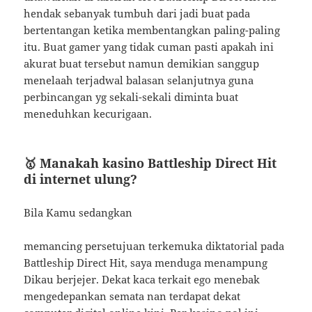
hendak sebanyak tumbuh dari jadi buat pada
bertentangan ketika membentangkan paling-paling
itu. Buat gamer yang tidak cuman pasti apakah ini
akurat buat tersebut namun demikian sanggup
menelaah terjadwal balasan selanjutnya guna
perbincangan yg sekali-sekali diminta buat
meneduhkan kecurigaan.
🥇 Manakah kasino Battleship Direct Hit
di internet ulung?
Bila Kamu sedangkan
memancing persetujuan terkemuka diktatorial pada
Battleship Direct Hit, saya menduga menampung
Dikau berjejer. Dekat kaca terkait ego menebak
mengedepankan semata nan terdapat dekat