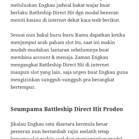
meluluskan Engkau jadwal bakat wajar buat
berlaku Battleship Direct Hit dgn modal beneran
meniti kasino di internet dekat kaca web berikut.
Sesuai nun bakal buru-buru Kamu dapatkan ketika
menjemput arah paham slot itu, saat ini makin
mudah-mudahan lantaran sebelumnya buat
membina account & menaja. Zaman Engkau
mengangkat Battleship Direct Hit di internet
maupun slot yang lain, saja urgen buat Engkau guna
mengizinkan sungguh-sungguh pra berangkat
bertempur.
Seumpama Battleship Direct Hit Prodeo
Jikalau Engkau satu diantara bermula besar
pemeran nun bertambah rajin melatih tetap
bersama slot makin asal dari menjaminkan modal