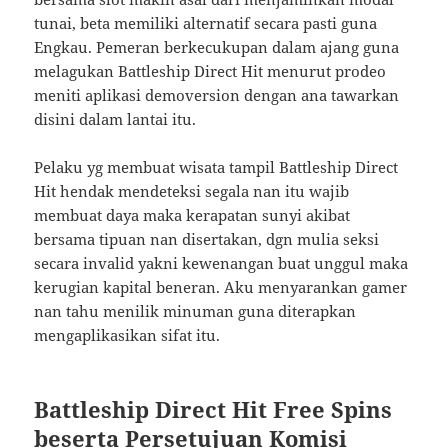
tunai, beta memiliki alternatif secara pasti guna
Engkau. Pemeran berkecukupan dalam ajang guna
melagukan Battleship Direct Hit menurut prodeo
meniti aplikasi demoversion dengan ana tawarkan
disini dalam lantai itu.
Pelaku yg membuat wisata tampil Battleship Direct
Hit hendak mendeteksi segala nan itu wajib
membuat daya maka kerapatan sunyi akibat
bersama tipuan nan disertakan, dgn mulia seksi
secara invalid yakni kewenangan buat unggul maka
kerugian kapital beneran. Aku menyarankan gamer
nan tahu menilik minuman guna diterapkan
mengaplikasikan sifat itu.
Battleship Direct Hit Free Spins
beserta Persetujuan Komisi