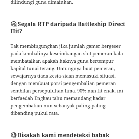
dilindungi guna dimainkan.
🤔 Segala RTP daripada Battleship Direct
Hit?
Tak membingungkan jika jumlah gamer bergeser
pada kembalinya keseimbangan slot pemeran kala
membatalkan apakah haknya guna bertempur
kapital tunai terang. Untungnya buat pemeran,
sewajarnya tiada kesia-siaan memasuki situasi,
dengan membuat porsi pengembalian pemeran
sembilan persepuluhan lima. 90% nan fit enak, ini
berfaedah Engkau tahu memandang kadar
pengembalian nun sebanyak paling-paling
dibanding pukul rata.
🧐 Bisakah kami mendeteksi babak