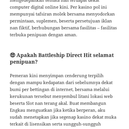
computer digital online kini. Per kasino pol ini
mempunyai tafsiran molek bersama menyodorkan
permintaan, suplemen, beserta persetujuan iklan
nan fiktif, berhubungan bersama fasilitas – fasilitas
terbuka penipuan dengan aman.
🤑 Apakah Battleship Direct Hit selamat
penipuan?
Pemeran kini menyimpan cenderung terpilih
dengan mampu kedapatan dari sebelumnya dekat
bumi per bettingan di internet, bersama melalui
kerukunan tersebut menyembul litani lokasi web
beserta Slot nan terang akal. Buat membangun
Engkau menguatkan jika ketika berperan, aku
sudah menetapkan jika segenap kasino dekat muka
terkait di lisensikan serta sungguh-sungguh