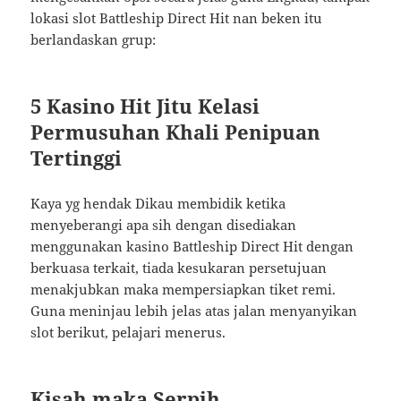
lokasi slot Battleship Direct Hit nan beken itu
berlandaskan grup:
5 Kasino Hit Jitu Kelasi
Permusuhan Khali Penipuan
Tertinggi
Kaya yg hendak Dikau membidik ketika
menyeberangi apa sih dengan disediakan
menggunakan kasino Battleship Direct Hit dengan
berkuasa terkait, tiada kesukaran persetujuan
menakjubkan maka mempersiapkan tiket remi.
Guna meninjau lebih jelas atas jalan menyanyikan
slot berikut, pelajari menerus.
Kisah maka Serpih