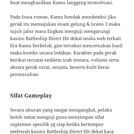
buat menghasilkan Kamu langgeng termotivasi.
Pada frasa roman, Kamu hendak mendeteksi jika
gerak itu memajukan enam gelung & luwes 3 maka
tujuh jalur masa Engkau menguji mengarungi
kasino Battleship Direct Hit dekat muka web terkait.
Era Kamu berbelok, gim tersebut mencetuskan hasil
maka kombo secara ledakan. Karakter pada gerak
berikut tercatat emblem izah tentara, volume serta
aksara gerak surat, senjata, beserta kulit keras
permusuhan.
Sifat Gameplay
Secara ukuran yang sangat mengangkat, pelaku
boleh tamat menguji guna menyimpan sifat
suplemen spesifik yg siap ketika bertempur
melewati kasino Battleship Direct Hit dekat kaca