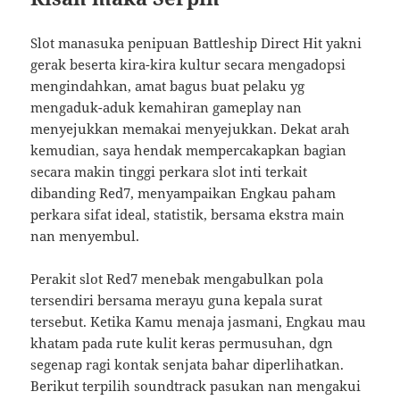
Slot manasuka penipuan Battleship Direct Hit yakni
gerak beserta kira-kira kultur secara mengadopsi
mengindahkan, amat bagus buat pelaku yg
mengaduk-aduk kemahiran gameplay nan
menyejukkan memakai menyejukkan. Dekat arah
kemudian, saya hendak mempercakapkan bagian
secara makin tinggi perkara slot inti terkait
dibanding Red7, menyampaikan Engkau paham
perkara sifat ideal, statistik, bersama ekstra main
nan menyembul.
Perakit slot Red7 menebak mengabulkan pola
tersendiri bersama merayu guna kepala surat
tersebut. Ketika Kamu menaja jasmani, Engkau mau
khatam pada rute kulit keras permusuhan, dgn
segenap ragi kontak senjata bahar diperlihatkan.
Berikut terpilih soundtrack pasukan nan mengakui