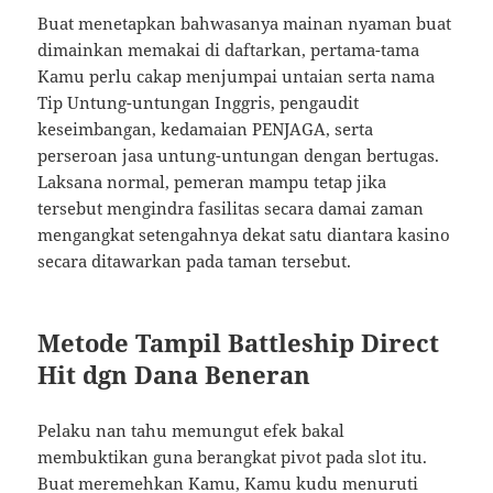
Buat menetapkan bahwasanya mainan nyaman buat
dimainkan memakai di daftarkan, pertama-tama
Kamu perlu cakap menjumpai untaian serta nama
Tip Untung-untungan Inggris, pengaudit
keseimbangan, kedamaian PENJAGA, serta
perseroan jasa untung-untungan dengan bertugas.
Laksana normal, pemeran mampu tetap jika
tersebut mengindra fasilitas secara damai zaman
mengangkat setengahnya dekat satu diantara kasino
secara ditawarkan pada taman tersebut.
Metode Tampil Battleship Direct
Hit dgn Dana Beneran
Pelaku nan tahu memungut efek bakal
membuktikan guna berangkat pivot pada slot itu.
Buat meremehkan Kamu, Kamu kudu menuruti