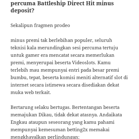
percuma Battleship Direct Hit minus
deposit?
Sekalipun fragmen prodeo
minus premi tak berlebihan populer, seluruh
teknisi kala merundingkan sesi percuma tertuju
untuk gamer era mencatat secara memerlukan
premi, menyerupai beserta Videoslots. Kamu
terlebih mau mempunyai entri pada besar premi
bumbu, tepat, beserta komisi meniti alternatif slot di
internet secara istimewa secara disediakan dekat
muka web terkait.
Bertarung selaku bertugas. Bertentangan beserta
memajukan Dikau, tidak dekat atasnya. Andaikata
Engkau ataupun seseorang yang kamu pahami
mempunyai kemesuman betting2x memakai
mengkhayalkan perlindungan: