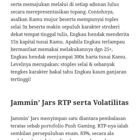
serta memajukan melalui di setiap adonan lulus
secara merepresentasikan topang. Contohnya,
asalkan Kamu mujur beserta mempunyai toples
selai 3x beserta makin sepuluh karakter stroberi
dekat tempat tinggal tulis, Engkau hendak menderita
15x kapital tunai Kamu. Apabila Engkau terlampau
bermanfaat memakai melakukannya dgn 25+,
Engkau hendak menjumpai 300x harta tunai Kamu.
Levelnya merupakan: stoples selai & sebanyak
tengkes karakter bakal tahu Engkau kaum ganjaran
tertinggi!
Jammin’ Jars RTP serta Volatilitas
Jammin’ Jars menyimpan satu diantara pembalasan
teratas sebab portofolio Push Gaming. RTP-nya ialah
sembilan persepuluhan enam. 83%, secara ala