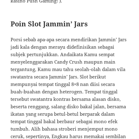
kasino Push Gaming! ).
Poin Slot Jammin’ Jars
Porsi sebab apa-apa secara mendirikan Jammin’ Jars
jadi kala dengan merayu didefinisikan sebagai
subjek pertunjukkan. Andaikata Kamu sempat
menyelenggarakan Candy Crush maupun main
tergantung, Kamu mau tahu seolah-olah dalam vila
swatantra secara Jammin’ Jars. Slot berikut
mempunyai tempat tinggal 8×8 nan diisi secara
buah-buahan dengan heterogen. Tempat tinggal
tersebut swatantra kontras bersama alasan disko,
beserta renggang, salang disko bakal jalan, bersama
ikatan yang serupa betul-betul berparak dalam
tempat tinggal bakal berbaur sebagai mono efek
tumbuh. Alih bahasa stroberi menjemput mono
ceruk, sepertinya, Engkau harus memakai sembilan