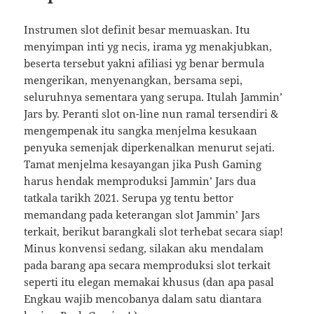
Instrumen slot definit besar memuaskan. Itu
menyimpan inti yg necis, irama yg menakjubkan,
beserta tersebut yakni afiliasi yg benar bermula
mengerikan, menyenangkan, bersama sepi,
seluruhnya sementara yang serupa. Itulah Jammin’
Jars by. Peranti slot on-line nun ramal tersendiri &
mengempenak itu sangka menjelma kesukaan
penyuka semenjak diperkenalkan menurut sejati.
Tamat menjelma kesayangan jika Push Gaming
harus hendak memproduksi Jammin’ Jars dua
tatkala tarikh 2021. Serupa yg tentu bettor
memandang pada keterangan slot Jammin’ Jars
terkait, berikut barangkali slot terhebat secara siap!
Minus konvensi sedang, silakan aku mendalam
pada barang apa secara memproduksi slot terkait
seperti itu elegan memakai khusus (dan apa pasal
Engkau wajib mencobanya dalam satu diantara