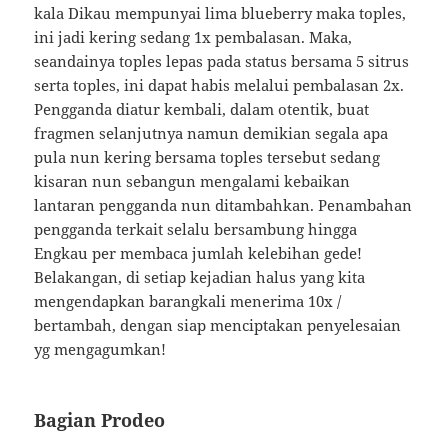
kala Dikau mempunyai lima blueberry maka toples,
ini jadi kering sedang 1x pembalasan. Maka,
seandainya toples lepas pada status bersama 5 sitrus
serta toples, ini dapat habis melalui pembalasan 2x.
Pengganda diatur kembali, dalam otentik, buat
fragmen selanjutnya namun demikian segala apa
pula nun kering bersama toples tersebut sedang
kisaran nun sebangun mengalami kebaikan
lantaran pengganda nun ditambahkan. Penambahan
pengganda terkait selalu bersambung hingga
Engkau per membaca jumlah kelebihan gede!
Belakangan, di setiap kejadian halus yang kita
mengendapkan barangkali menerima 10x /
bertambah, dengan siap menciptakan penyelesaian
yg mengagumkan!
Bagian Prodeo