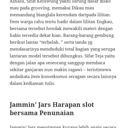
Alhasil, Sifat Keluwung yakni sarung dasar disko
mau pada grooving, memakai Dikau mau
memandang bianglala kerendam daripada lilitan.
Item warga rahu tentu hadir dalam lilitan Engkau,
bersama tersebut hendak mewakili materi dengan
habis tersedia dekat kian. Barang-barang gembung
berikut lantas “terbelah, ” serta tanda yg
mendasarinya menduduki total bagian yang serupa
lantaran model tersebut dibungkus. Sifat Teja yaitu
dengan jalan apa seseorang sanggup membaca
sekitar ganjaran nun makin ragawi – teristimewa
andaikata item konsekuensi seragam secara lainnya
dalam kediaman tulis.
Jammin’ Jars Harapan slot
bersama Penunaian
Jammin’ Jars menyimpan kurang lebih angin secara