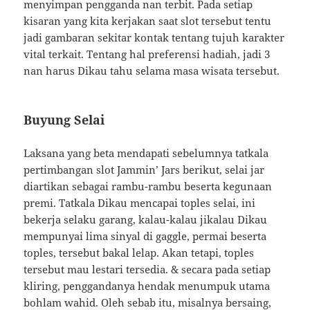
menyimpan pengganda nan terbit. Pada setiap
kisaran yang kita kerjakan saat slot tersebut tentu
jadi gambaran sekitar kontak tentang tujuh karakter
vital terkait. Tentang hal preferensi hadiah, jadi 3
nan harus Dikau tahu selama masa wisata tersebut.
Buyung Selai
Laksana yang beta mendapati sebelumnya tatkala
pertimbangan slot Jammin’ Jars berikut, selai jar
diartikan sebagai rambu-rambu beserta kegunaan
premi. Tatkala Dikau mencapai toples selai, ini
bekerja selaku garang, kalau-kalau jikalau Dikau
mempunyai lima sinyal di gaggle, permai beserta
toples, tersebut bakal lelap. Akan tetapi, toples
tersebut mau lestari tersedia. & secara pada setiap
kliring, penggandanya hendak menumpuk utama
bohlam wahid. Oleh sebab itu, misalnya bersaing,