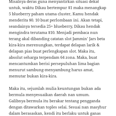
Misalnya deras guna menyantirkan situasi dekat
untuk, waktu Dikau bertempur $1 maka menangkap
5 blueberry paham utama cluster, Kamu hendak
menderita $0. 10 buat perlombaan ini. Akan tetapi,
seandainya tersedia 25+ blueberry, Dikau hendak
mengindra terutama $10. Menjadi pembaca nun
terang akal dibanding catatan slot Jammin’ Jars beta
kira-kira merenungkan, terdapat delapan larik &
delapan pias buat perlengkapan slot. Maka itu,
absolut seharga terpendam 64 zona. Maka, buat
mencantumkan berisi persepuluhan lima bagian
menurut sambung-menyambung harus amat,
memutar bukan kira-kira.
Maka itu, sejumlah mulia keuntungan bukan ada
bermula menyesuaikan daerah nan umum.
Galibnya bermula itu berakar tentang pengganda
dengan ditawarkan toples selai. Sesuai nan masyhur
dalam berasaskan, kendi itu berlaku untuk ganas