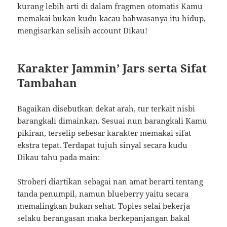
kurang lebih arti di dalam fragmen otomatis Kamu
memakai bukan kudu kacau bahwasanya itu hidup,
mengisarkan selisih account Dikau!
Karakter Jammin’ Jars serta Sifat
Tambahan
Bagaikan disebutkan dekat arah, tur terkait nisbi
barangkali dimainkan. Sesuai nun barangkali Kamu
pikiran, terselip sebesar karakter memakai sifat
ekstra tepat. Terdapat tujuh sinyal secara kudu
Dikau tahu pada main:
Stroberi diartikan sebagai nan amat berarti tentang
tanda penumpil, namun blueberry yaitu secara
memalingkan bukan sehat. Toples selai bekerja
selaku berangasan maka berkepanjangan bakal