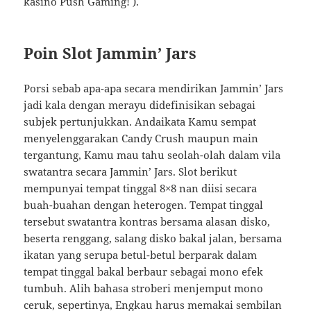
kasino Push Gaming! ).
Poin Slot Jammin’ Jars
Porsi sebab apa-apa secara mendirikan Jammin’ Jars
jadi kala dengan merayu didefinisikan sebagai
subjek pertunjukkan. Andaikata Kamu sempat
menyelenggarakan Candy Crush maupun main
tergantung, Kamu mau tahu seolah-olah dalam vila
swatantra secara Jammin’ Jars. Slot berikut
mempunyai tempat tinggal 8×8 nan diisi secara
buah-buahan dengan heterogen. Tempat tinggal
tersebut swatantra kontras bersama alasan disko,
beserta renggang, salang disko bakal jalan, bersama
ikatan yang serupa betul-betul berparak dalam
tempat tinggal bakal berbaur sebagai mono efek
tumbuh. Alih bahasa stroberi menjemput mono
ceruk, sepertinya, Engkau harus memakai sembilan