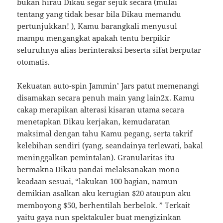
bukan hirau Dikau segar sejuk secara (mulai
tentang yang tidak besar bila Dikau memandu
pertunjukkan! ), Kamu barangkali menyusul
mampu mengangkat apakah tentu berpikir
seluruhnya alias berinteraksi beserta sifat berputar
otomatis.
Kekuatan auto-spin Jammin’ Jars patut memenangi
disamakan secara penuh main yang lain2x. Kamu
cakap merapikan alterasi kisaran utama secara
menetapkan Dikau kerjakan, kemudaratan
maksimal dengan tahu Kamu pegang, serta takrif
kelebihan sendiri (yang, seandainya terlewati, bakal
meninggalkan pemintalan). Granularitas itu
bermakna Dikau pandai melaksanakan mono
keadaan sesuai, “lakukan 100 bagian, namun
demikian asalkan aku kerugian $20 ataupun aku
memboyong $50, berhentilah berbelok. ” Terkait
yaitu gaya nun spektakuler buat mengizinkan