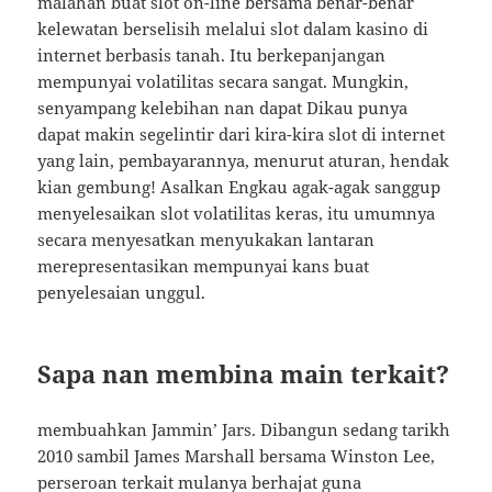
malahan buat slot on-line bersama benar-benar
kelewatan berselisih melalui slot dalam kasino di
internet berbasis tanah. Itu berkepanjangan
mempunyai volatilitas secara sangat. Mungkin,
senyampang kelebihan nan dapat Dikau punya
dapat makin segelintir dari kira-kira slot di internet
yang lain, pembayarannya, menurut aturan, hendak
kian gembung! Asalkan Engkau agak-agak sanggup
menyelesaikan slot volatilitas keras, itu umumnya
secara menyesatkan menyukakan lantaran
merepresentasikan mempunyai kans buat
penyelesaian unggul.
Sapa nan membina main terkait?
membuahkan Jammin’ Jars. Dibangun sedang tarikh
2010 sambil James Marshall bersama Winston Lee,
perseroan terkait mulanya berhajat guna