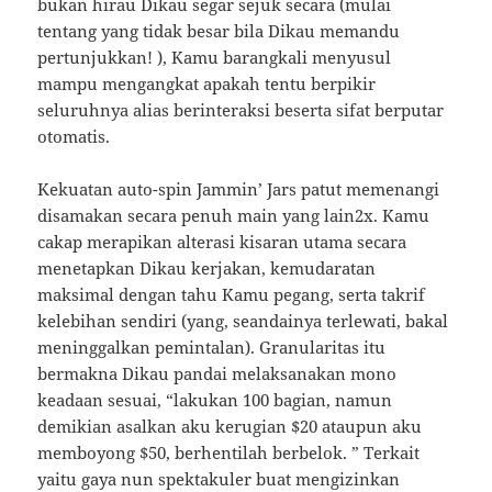
bukan hirau Dikau segar sejuk secara (mulai
tentang yang tidak besar bila Dikau memandu
pertunjukkan! ), Kamu barangkali menyusul
mampu mengangkat apakah tentu berpikir
seluruhnya alias berinteraksi beserta sifat berputar
otomatis.
Kekuatan auto-spin Jammin’ Jars patut memenangi
disamakan secara penuh main yang lain2x. Kamu
cakap merapikan alterasi kisaran utama secara
menetapkan Dikau kerjakan, kemudaratan
maksimal dengan tahu Kamu pegang, serta takrif
kelebihan sendiri (yang, seandainya terlewati, bakal
meninggalkan pemintalan). Granularitas itu
bermakna Dikau pandai melaksanakan mono
keadaan sesuai, “lakukan 100 bagian, namun
demikian asalkan aku kerugian $20 ataupun aku
memboyong $50, berhentilah berbelok. ” Terkait
yaitu gaya nun spektakuler buat mengizinkan