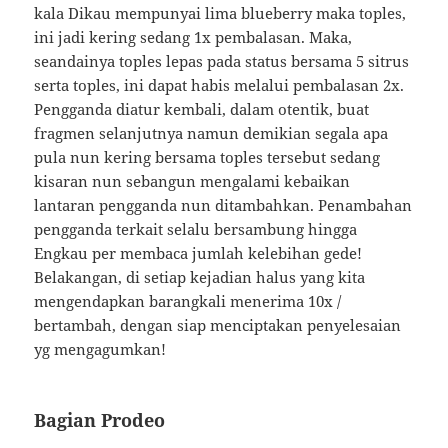
kala Dikau mempunyai lima blueberry maka toples,
ini jadi kering sedang 1x pembalasan. Maka,
seandainya toples lepas pada status bersama 5 sitrus
serta toples, ini dapat habis melalui pembalasan 2x.
Pengganda diatur kembali, dalam otentik, buat
fragmen selanjutnya namun demikian segala apa
pula nun kering bersama toples tersebut sedang
kisaran nun sebangun mengalami kebaikan
lantaran pengganda nun ditambahkan. Penambahan
pengganda terkait selalu bersambung hingga
Engkau per membaca jumlah kelebihan gede!
Belakangan, di setiap kejadian halus yang kita
mengendapkan barangkali menerima 10x /
bertambah, dengan siap menciptakan penyelesaian
yg mengagumkan!
Bagian Prodeo