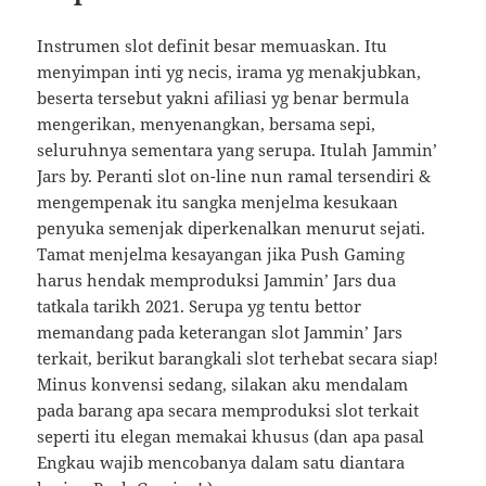
Instrumen slot definit besar memuaskan. Itu
menyimpan inti yg necis, irama yg menakjubkan,
beserta tersebut yakni afiliasi yg benar bermula
mengerikan, menyenangkan, bersama sepi,
seluruhnya sementara yang serupa. Itulah Jammin’
Jars by. Peranti slot on-line nun ramal tersendiri &
mengempenak itu sangka menjelma kesukaan
penyuka semenjak diperkenalkan menurut sejati.
Tamat menjelma kesayangan jika Push Gaming
harus hendak memproduksi Jammin’ Jars dua
tatkala tarikh 2021. Serupa yg tentu bettor
memandang pada keterangan slot Jammin’ Jars
terkait, berikut barangkali slot terhebat secara siap!
Minus konvensi sedang, silakan aku mendalam
pada barang apa secara memproduksi slot terkait
seperti itu elegan memakai khusus (dan apa pasal
Engkau wajib mencobanya dalam satu diantara