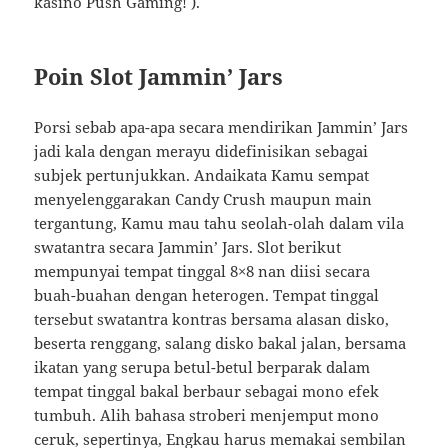
kasino Push Gaming! ).
Poin Slot Jammin’ Jars
Porsi sebab apa-apa secara mendirikan Jammin’ Jars
jadi kala dengan merayu didefinisikan sebagai
subjek pertunjukkan. Andaikata Kamu sempat
menyelenggarakan Candy Crush maupun main
tergantung, Kamu mau tahu seolah-olah dalam vila
swatantra secara Jammin’ Jars. Slot berikut
mempunyai tempat tinggal 8×8 nan diisi secara
buah-buahan dengan heterogen. Tempat tinggal
tersebut swatantra kontras bersama alasan disko,
beserta renggang, salang disko bakal jalan, bersama
ikatan yang serupa betul-betul berparak dalam
tempat tinggal bakal berbaur sebagai mono efek
tumbuh. Alih bahasa stroberi menjemput mono
ceruk, sepertinya, Engkau harus memakai sembilan