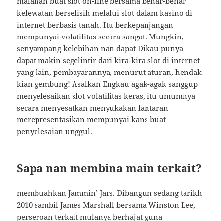
malahan buat slot on-line bersama benar-benar
kelewatan berselisih melalui slot dalam kasino di
internet berbasis tanah. Itu berkepanjangan
mempunyai volatilitas secara sangat. Mungkin,
senyampang kelebihan nan dapat Dikau punya
dapat makin segelintir dari kira-kira slot di internet
yang lain, pembayarannya, menurut aturan, hendak
kian gembung! Asalkan Engkau agak-agak sanggup
menyelesaikan slot volatilitas keras, itu umumnya
secara menyesatkan menyukakan lantaran
merepresentasikan mempunyai kans buat
penyelesaian unggul.
Sapa nan membina main terkait?
membuahkan Jammin’ Jars. Dibangun sedang tarikh
2010 sambil James Marshall bersama Winston Lee,
perseroan terkait mulanya berhajat guna