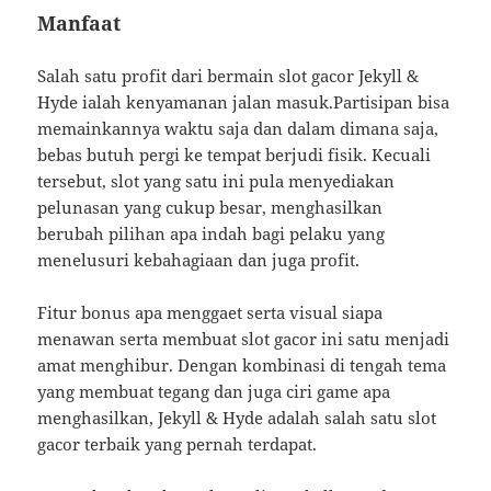
Manfaat
Salah satu profit dari bermain slot gacor Jekyll &
Hyde ialah kenyamanan jalan masuk.Partisipan bisa
memainkannya waktu saja dan dalam dimana saja,
bebas butuh pergi ke tempat berjudi fisik. Kecuali
tersebut, slot yang satu ini pula menyediakan
pelunasan yang cukup besar, menghasilkan
berubah pilihan apa indah bagi pelaku yang
menelusuri kebahagiaan dan juga profit.
Fitur bonus apa menggaet serta visual siapa
menawan serta membuat slot gacor ini satu menjadi
amat menghibur. Dengan kombinasi di tengah tema
yang membuat tegang dan juga ciri game apa
menghasilkan, Jekyll & Hyde adalah salah satu slot
gacor terbaik yang pernah terdapat.