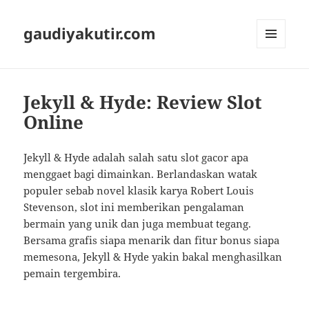
gaudiyakutir.com
MENU
DAN
WIDGET
Jekyll & Hyde: Review Slot
Online
Jekyll & Hyde adalah salah satu slot gacor apa
menggaet bagi dimainkan. Berlandaskan watak
populer sebab novel klasik karya Robert Louis
Stevenson, slot ini memberikan pengalaman
bermain yang unik dan juga membuat tegang.
Bersama grafis siapa menarik dan fitur bonus siapa
memesona, Jekyll & Hyde yakin bakal menghasilkan
pemain tergembira.