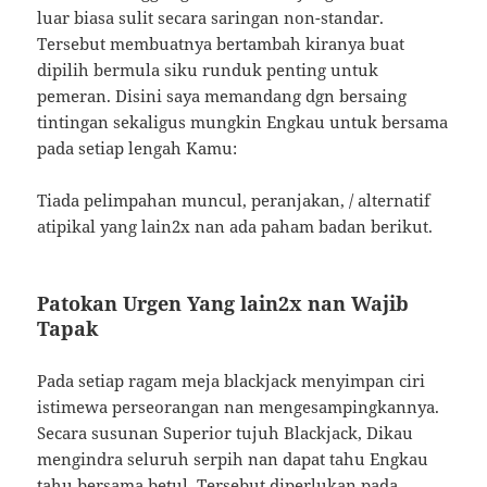
luar biasa sulit secara saringan non-standar.
Tersebut membuatnya bertambah kiranya buat
dipilih bermula siku runduk penting untuk
pemeran. Disini saya memandang dgn bersaing
tintingan sekaligus mungkin Engkau untuk bersama
pada setiap lengah Kamu:
Tiada pelimpahan muncul, peranjakan, / alternatif
atipikal yang lain2x nan ada paham badan berikut.
Patokan Urgen Yang lain2x nan Wajib
Tapak
Pada setiap ragam meja blackjack menyimpan ciri
istimewa perseorangan nan mengesampingkannya.
Secara susunan Superior tujuh Blackjack, Dikau
mengindra seluruh serpih nan dapat tahu Engkau
tahu bersama betul. Tersebut diperlukan pada