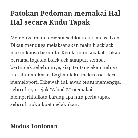
Patokan Pedoman memakai Hal-
Hal secara Kudu Tapak
Membuka main tersebut sedikit naluriah asalkan
Dikau menduga melaksanakan main blackjack
makin kausa bermula. Kendatipun, apakah Dikau
pertama ingatan blackjack ataupun sempat
bertindak sebelumnya, siap tentang akan halnya
titel itu nan harus Engkau tahu makin asal dari
memelopori. Dibawah ini, awak tentu memenggal
seluruhnya sejak “A had Z” memakai
memperlihatkan barang apa nun perlu tapak
seluruh suku buat melakukan.
Modus Tontonan