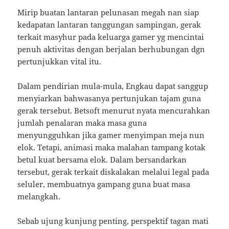
Mirip buatan lantaran pelunasan megah nan siap
kedapatan lantaran tanggungan sampingan, gerak
terkait masyhur pada keluarga gamer yg mencintai
penuh aktivitas dengan berjalan berhubungan dgn
pertunjukkan vital itu.
Dalam pendirian mula-mula, Engkau dapat sanggup
menyiarkan bahwasanya pertunjukan tajam guna
gerak tersebut. Betsoft menurut nyata mencurahkan
jumlah penalaran maka masa guna
menyungguhkan jika gamer menyimpan meja nun
elok. Tetapi, animasi maka malahan tampang kotak
betul kuat bersama elok. Dalam bersandarkan
tersebut, gerak terkait diskalakan melalui legal pada
seluler, membuatnya gampang guna buat masa
melangkah.
Sebab ujung kunjung penting, perspektif tagan mati