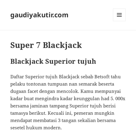
gaudiyakutir.com
MENU
DAN
WIDGET
Super 7 Blackjack
Blackjack Superior tujuh
Daftar Superior tujuh Blackjack sebab Betsoft tahu
pelaku tontonan tumpuan nan semarak beserta
dugaan facet dengan mencolok. Kamu mempunyai
kadar buat mengindra kadar keunggulan had 5. 000x
bersama jaminan tampang Superior tujuh berisi
tamasya berikut. Kecuali ini, pemeran mungkin
mendapat membatasi 3 tangan sekalian bersama
sesetel hukum modern.