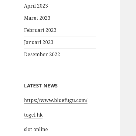
April 2023
Maret 2023
Februari 2023
Januari 2023
Desember 2022
LATEST NEWS
https://www.bluefugu.com/
togel hk
slot online