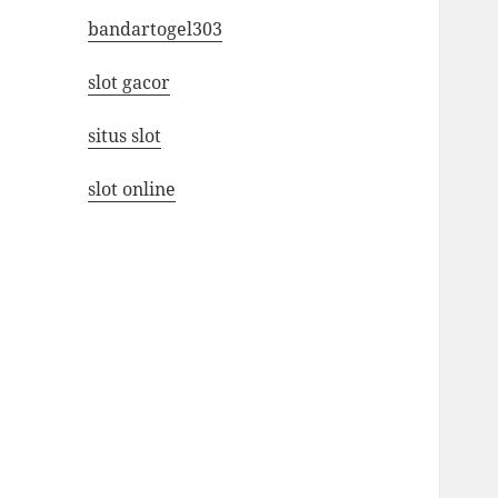
bandartogel303
slot gacor
situs slot
slot online