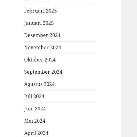
Februari 2025
Januari 2025
Desember 2024
November 2024
Oktober 2024
September 2024
Agustus 2024
Juli 2024
Juni 2024
Mei 2024
April 2024