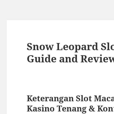
Snow Leopard Slo
Guide and Revie
Keterangan Slot Maca
Kasino Tenang & Kon