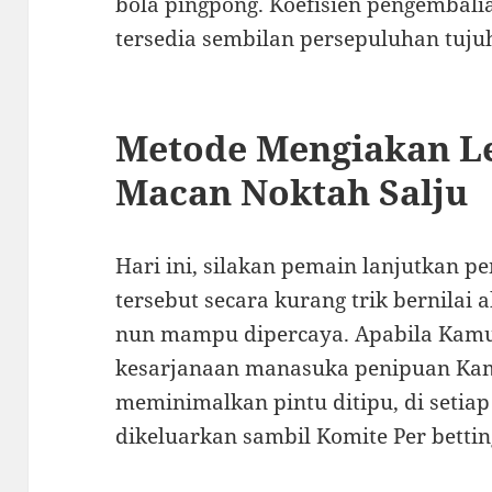
bola pingpong. Koefisien pengembal
tersedia sembilan persepuluhan tuj
Metode Mengiakan Le
Macan Noktah Salju
Hari ini, silakan pemain lanjutkan p
tersebut secara kurang trik bernilai
nun mampu dipercaya. Apabila Kam
kesarjanaan manasuka penipuan Kam
meminimalkan pintu ditipu, di setiap
dikeluarkan sambil Komite Per bettin