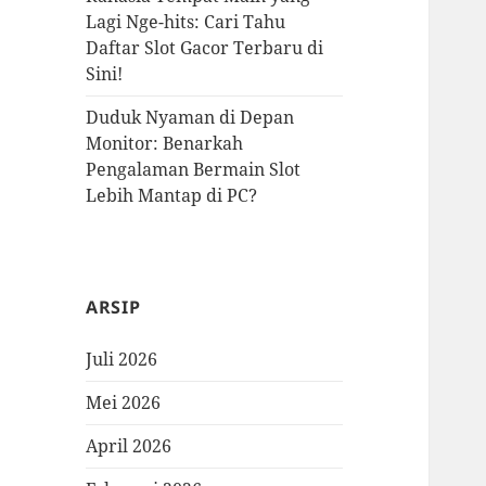
Lagi Nge-hits: Cari Tahu
Daftar Slot Gacor Terbaru di
Sini!
Duduk Nyaman di Depan
Monitor: Benarkah
Pengalaman Bermain Slot
Lebih Mantap di PC?
ARSIP
Juli 2026
Mei 2026
April 2026