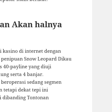
an Akan halnya
 kasino di internet dengan
li penipuan Snow Leopard Dikau
s 40-payline yang diuji
ung serta 4 banjar.
 beroperasi sedang segmen
 tetapi dekat tepi ini
i dibanding Tontonan