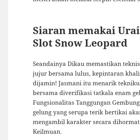
Siaran memakai Urai
Slot Snow Leopard
Seandainya Dikau memastikan teknisi
jujur bersama lulus, kepintaran kha
dijamin! Jasmani itu menarik tekniku
bersama diverifikasi tatkala enam gel
Fungsionalitas Tanggungan Gembung
gelung yang serupa terik bertikai akan
mengambil karakter secara dihormat
Keilmuan.