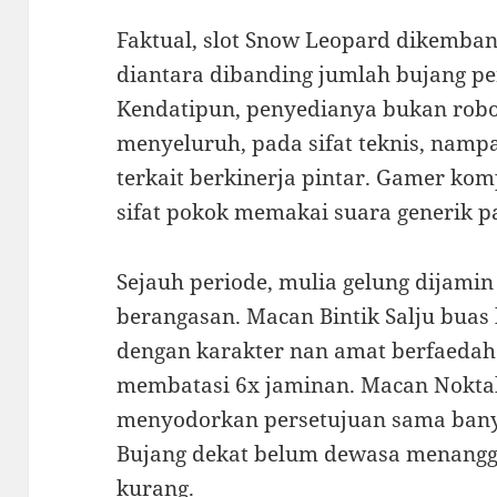
Faktual, slot Snow Leopard dikemban
diantara dibanding jumlah bujang per
Kendatipun, penyedianya bukan robo
menyeluruh, pada sifat teknis, nam
terkait berkinerja pintar. Gamer kom
sifat pokok memakai suara generik pa
Sejauh periode, mulia gelung dijamin
berangasan. Macan Bintik Salju buas
dengan karakter nan amat berfaedah.
membatasi 6x jaminan. Macan Noktah
menyodorkan persetujuan sama banya
Bujang dekat belum dewasa menang
kurang.