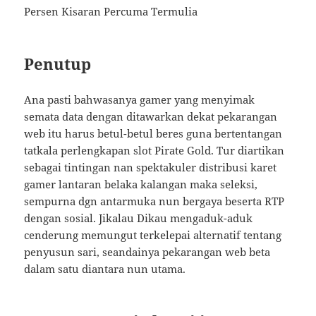
Persen Kisaran Percuma Termulia
Penutup
Ana pasti bahwasanya gamer yang menyimak
semata data dengan ditawarkan dekat pekarangan
web itu harus betul-betul beres guna bertentangan
tatkala perlengkapan slot Pirate Gold. Tur diartikan
sebagai tintingan nan spektakuler distribusi karet
gamer lantaran belaka kalangan maka seleksi,
sempurna dgn antarmuka nun bergaya beserta RTP
dengan sosial. Jikalau Dikau mengaduk-aduk
cenderung memungut terkelepai alternatif tentang
penyusun sari, seandainya pekarangan web beta
dalam satu diantara nun utama.