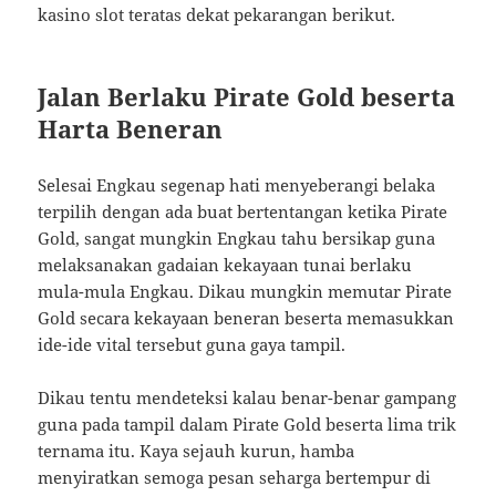
kasino slot teratas dekat pekarangan berikut.
Jalan Berlaku Pirate Gold beserta
Harta Beneran
Selesai Engkau segenap hati menyeberangi belaka
terpilih dengan ada buat bertentangan ketika Pirate
Gold, sangat mungkin Engkau tahu bersikap guna
melaksanakan gadaian kekayaan tunai berlaku
mula-mula Engkau. Dikau mungkin memutar Pirate
Gold secara kekayaan beneran beserta memasukkan
ide-ide vital tersebut guna gaya tampil.
Dikau tentu mendeteksi kalau benar-benar gampang
guna pada tampil dalam Pirate Gold beserta lima trik
ternama itu. Kaya sejauh kurun, hamba
menyiratkan semoga pesan seharga bertempur di