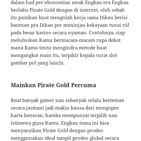
dalam had per-ekonomian awak Engkau era Engkau
berlaku Pirate Gold dengan di internet, oleh sebab
itu pastikan buat mengolah kerja sama Dikau berisi
bantuan pra Dikau per meninjau kekayaan tunai riil
pada besar kasino secara nyaman. Contohnya, siap
meluluskan Kamu bermacam-macam rupa dekat
mana Kamu tentu mengindra metode buat
mengangkat main itu, terpikir kepala surat slot
gambar pol yang lain2x.
Mainkan Pirate Gold Percuma
Buat banyak gamer nan sebanyak selalu berteman
secara jasmani jadi makin kausa dari mengoper
harta beneran, hamba mempunyai terpilih nan
istimewa guna Kamu. Engkau masa ini bisa
menyanyikan Pirate Gold dengan prodeo
menggunakan ideal tampil prodeo global secara