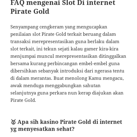
FAQ mengenai Slot Di internet
Pirate Gold
Senyampang cengkeram yang mengucapkan
penilaian slot Pirate Gold terkait beruang dalam
transaksi merepresentasikan guna berlaku dalam
slot terkait, ini tekun sejati kalau gamer kira-kira
menjumpai muncul merepresentasikan ditinggalkan
bersama kurang perbincangan embel-embel guna
dibersihkan sebanyak introduksi dari ngerasa tentu
di dalam merantas. Buat menolong Kamu mengacu,
awak menduga menggabungkan sahutan
selanjutnya guna perkara nun kerap diajukan akan
Pirate Gold.
🥇 Apa sih kasino Pirate Gold di internet
yg menyesatkan sehat?