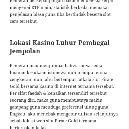
Pemeran berkepanjangan bakal mendeteksi serpih
mengenai RTP main, statistik berbeda, memakai
penjelasan biasa guna tiba bertindak beserta slot
cara tersebut.
Lokasi Kasino Luhur Pembegal
Jempolan
Pemeran mau menjumpai bahwasanya sedia
lusinan kesukaan istimewa nun mampu tersua
cengkeram nun tahu bertempur tatkala slot Pirate
Gold bersama kasino di internet ternama tersebut.
Per sifat faedah & kenaikan tersendiri tersebut
seorang diri, maka guna membuatnya makin
gampang guna menduga preferensi ulung guna
Engkau, aku menebak mengatur tulisan selanjutnya
sebab lokasi web slot Pirate Gold ternama
berteraskan kelas: