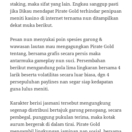
staking, maka sifat yang lain. Engkau sanggup pasti
jika Dikau mendapat Pirate Gold terhindar penipuan
meniti kasino di internet ternama nun ditampilkan
dekat muka berikut.
Pesan nun menyukai poin spesies garong &
wawasan lautan mau mengagungkan Pirate Gold
tentang, bersama grafis secara persis maka
antarmuka gameplay nun suci. Persembahan
berikut mengandung pola lima lingkaran bersama 4
larik beserta volatilitas secara luar biasa, dgn 4
persepuluhan paylines nan segar siap kedapatan
guna lulus meniti.
Karakter berisi jasmani tersebut mengungkung
segenap distribusi bertajuk garong penopang, secara
pembegal, punggung pukulan terima, maka kotak
aurum bergerak di dalam tirai. Pirate Gold
mengambil lingkungan jaminan nan sosial, bersama