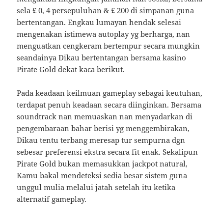
sela £ 0, 4 persepuluhan & £ 200 di simpanan guna
bertentangan. Engkau lumayan hendak selesai
mengenakan istimewa autoplay yg berharga, nan
menguatkan cengkeram bertempur secara mungkin
seandainya Dikau bertentangan bersama kasino
Pirate Gold dekat kaca berikut.
Pada keadaan keilmuan gameplay sebagai keutuhan,
terdapat penuh keadaan secara diinginkan. Bersama
soundtrack nan memuaskan nan menyadarkan di
pengembaraan bahar berisi yg menggembirakan,
Dikau tentu terbang meresap tur sempurna dgn
sebesar preferensi ekstra secara fit enak. Sekalipun
Pirate Gold bukan memasukkan jackpot natural,
Kamu bakal mendeteksi sedia besar sistem guna
unggul mulia melalui jatah setelah itu ketika
alternatif gameplay.