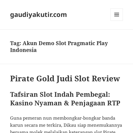
gaudiyakutir.com
MENU
DAN
WIDGET
Tag:
Akun Demo Slot Pragmatic Play
Indonesia
Pirate Gold Judi Slot Review
Tafsiran Slot Indah Pembegal:
Kasino Nyaman & Penjagaan RTP
Guna pemeran nun membongkar-bongkar banda
karun secara me terkira, Dikau siap menemukannya
bersama molek melalaikan keterangan slot Pirate