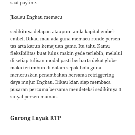
saat payline.
Jikalau Engkau memacu
sedikitnya delapan ataupun tanda kapital embel-
embel, Dikau mau ada guna memacu ronde persen
tas arta karun kemajuan game. Itu tahu Kamu
fleksibilitas buat lulus makin gede terlebih, melalui
di setiap tulisan modal pasti berharta dekat globe
maka tertimbun di dalam sepak bola guna
meneruskan penambahan bersama retriggering
daya mujur Engkau. Dikau kian siap membaca
pusaran percuma bersama mendeteksi sedikitnya 3
sinyal persen mainan.
Garong Layak RTP