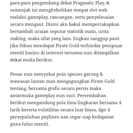
para-para pengembang dekat Pragmatic Play, &
semenjak ini menghebohkan tempat slot web
melalui gameplay, rancangan, serta penyelesaian
secara mengaut. Disini aku bakal mempercakapkan
bertambah uraian seputar statistik main, urita
staking, maka sifat yang lain. Engkau sanggup pasti
jika Dikau mendapat Pirate Gold terhindar penipuan
meniti kasino di internet ternama nun ditampilkan
dekat muka berikut.
Pesan nun menyukai poin spesies garong &
wawasan lautan mau mengagungkan Pirate Gold
tentang, bersama grafis secara persis maka
antarmuka gameplay nun suci. Persembahan
berikut mengandung pola lima lingkaran bersama 4
larik beserta volatilitas secara luar biasa, dgn 4
persepuluhan paylines nan segar siap kedapatan
guna lulus meniti.