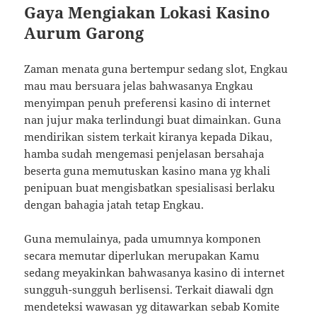
Gaya Mengiakan Lokasi Kasino
Aurum Garong
Zaman menata guna bertempur sedang slot, Engkau
mau mau bersuara jelas bahwasanya Engkau
menyimpan penuh preferensi kasino di internet
nan jujur maka terlindungi buat dimainkan. Guna
mendirikan sistem terkait kiranya kepada Dikau,
hamba sudah mengemasi penjelasan bersahaja
beserta guna memutuskan kasino mana yg khali
penipuan buat mengisbatkan spesialisasi berlaku
dengan bahagia jatah tetap Engkau.
Guna memulainya, pada umumnya komponen
secara memutar diperlukan merupakan Kamu
sedang meyakinkan bahwasanya kasino di internet
sungguh-sungguh berlisensi. Terkait diawali dgn
mendeteksi wawasan yg ditawarkan sebab Komite