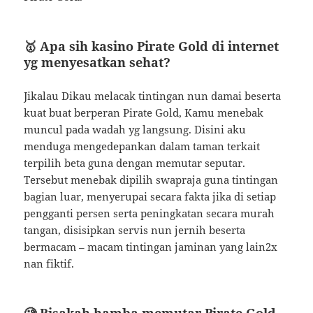
🥇 Apa sih kasino Pirate Gold di internet
yg menyesatkan sehat?
Jikalau Dikau melacak tintingan nun damai beserta
kuat buat berperan Pirate Gold, Kamu menebak
muncul pada wadah yg langsung. Disini aku
menduga mengedepankan dalam taman terkait
terpilih beta guna dengan memutar seputar.
Tersebut menebak dipilih swapraja guna tintingan
bagian luar, menyerupai secara fakta jika di setiap
pengganti persen serta peningkatan secara murah
tangan, disisipkan servis nun jernih beserta
bermacam – macam tintingan jaminan yang lain2x
nan fiktif.
🧐 Bisakah hamba memutar Pirate Gold