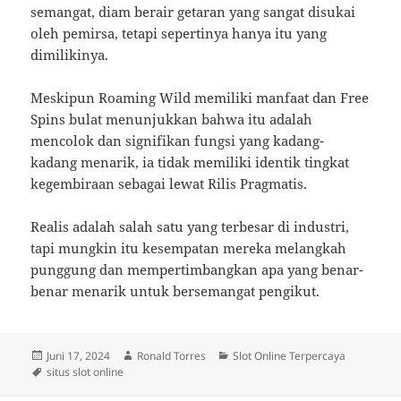
semangat, diam berair getaran yang sangat disukai
oleh pemirsa, tetapi sepertinya hanya itu yang
dimilikinya.
Meskipun Roaming Wild memiliki manfaat dan Free
Spins bulat menunjukkan bahwa itu adalah
mencolok dan signifikan fungsi yang kadang-
kadang menarik, ia tidak memiliki identik tingkat
kegembiraan sebagai lewat Rilis Pragmatis.
Realis adalah salah satu yang terbesar di industri,
tapi mungkin itu kesempatan mereka melangkah
punggung dan mempertimbangkan apa yang benar-
benar menarik untuk bersemangat pengikut.
Diposkan
Penulis
Kategori
Juni 17, 2024
Ronald Torres
Slot Online Terpercaya
pada
Tag
situs slot online