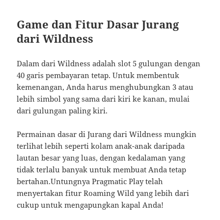
Game dan Fitur Dasar Jurang
dari Wildness
Dalam dari Wildness adalah slot 5 gulungan dengan
40 garis pembayaran tetap. Untuk membentuk
kemenangan, Anda harus menghubungkan 3 atau
lebih simbol yang sama dari kiri ke kanan, mulai
dari gulungan paling kiri.
Permainan dasar di Jurang dari Wildness mungkin
terlihat lebih seperti kolam anak-anak daripada
lautan besar yang luas, dengan kedalaman yang
tidak terlalu banyak untuk membuat Anda tetap
bertahan.Untungnya Pragmatic Play telah
menyertakan fitur Roaming Wild yang lebih dari
cukup untuk mengapungkan kapal Anda!