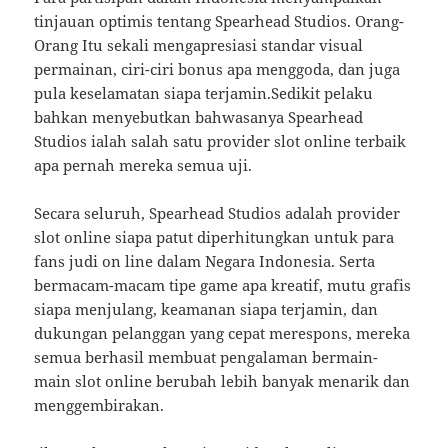
tinjauan optimis tentang Spearhead Studios. Orang-
Orang Itu sekali mengapresiasi standar visual
permainan, ciri-ciri bonus apa menggoda, dan juga
pula keselamatan siapa terjamin.Sedikit pelaku
bahkan menyebutkan bahwasanya Spearhead
Studios ialah salah satu provider slot online terbaik
apa pernah mereka semua uji.
Secara seluruh, Spearhead Studios adalah provider
slot online siapa patut diperhitungkan untuk para
fans judi on line dalam Negara Indonesia. Serta
bermacam-macam tipe game apa kreatif, mutu grafis
siapa menjulang, keamanan siapa terjamin, dan
dukungan pelanggan yang cepat merespons, mereka
semua berhasil membuat pengalaman bermain-
main slot online berubah lebih banyak menarik dan
menggembirakan.