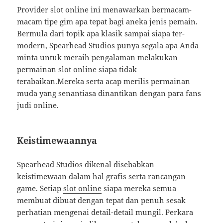
Provider slot online ini menawarkan bermacam-
macam tipe gim apa tepat bagi aneka jenis pemain.
Bermula dari topik apa klasik sampai siapa ter-
modern, Spearhead Studios punya segala apa Anda
minta untuk meraih pengalaman melakukan
permainan slot online siapa tidak
terabaikan.Mereka serta acap merilis permainan
muda yang senantiasa dinantikan dengan para fans
judi online.
Keistimewaannya
Spearhead Studios dikenal disebabkan
keistimewaan dalam hal grafis serta rancangan
game. Setiap
slot online
siapa mereka semua
membuat dibuat dengan tepat dan penuh sesak
perhatian mengenai detail-detail mungil. Perkara