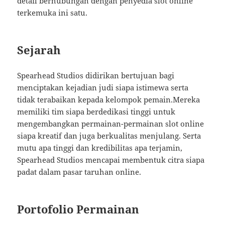
detail berhubungan dengan penyedia slot online
terkemuka ini satu.
Sejarah
Spearhead Studios didirikan bertujuan bagi
menciptakan kejadian judi siapa istimewa serta
tidak terabaikan kepada kelompok pemain.Mereka
memiliki tim siapa berdedikasi tinggi untuk
mengembangkan permainan-permainan slot online
siapa kreatif dan juga berkualitas menjulang. Serta
mutu apa tinggi dan kredibilitas apa terjamin,
Spearhead Studios mencapai membentuk citra siapa
padat dalam pasar taruhan online.
Portofolio Permainan