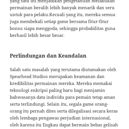
yang satu ini menjadikan pengetahuan melakukan
permainan beralih lebih banyak menarik dan seru
untuk para pelaku.Kecuali yang itu, mereka semua
juga membekali setiap game bersama fitur-fitur
bonus siapa menggoda, sehingga probabilitas guna
berhasil lebih besar besar.
Perlindungan dan Keandalan
Salah satu masalah yang terutama diutamakan oleh
Spearhead Studios merupakan keamanan dan
kredibilitas permainan mereka. Mereka memakai
teknologi enkripsi paling baru bagi menjamin
bahwasanya data individu para pemain tetap aman
serta terlindungi. Selain itu, segala game orang-
orang itu pernah dites serta dilegalisasi secara keras
oleh lembaga pengawas perjudian internasional,
oleh karena itu Engkau dapat bermain bebas gelisah